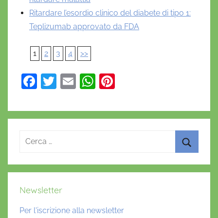
Ritardare l’esordio clinico del diabete di tipo 1:
Teplizumab approvato da FDA
1
2
3
4
>>
F
T
E
W
Pi
a
w
m
h
nt
c
itt
ai
at
er
e
er
l
s
e
Ricerca
b
A
st
per:
o
p
Cerca
o
p
k
Newsletter
Per l'iscrizione alla newsletter