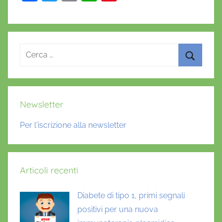
a
w
m
h
nt
c
itt
ai
at
er
e
er
l
s
e
Ricerca
b
A
st
per:
o
p
Cerca
o
p
k
Newsletter
Per l'iscrizione alla newsletter
Articoli recenti
Diabete di tipo 1, primi segnali
positivi per una nuova