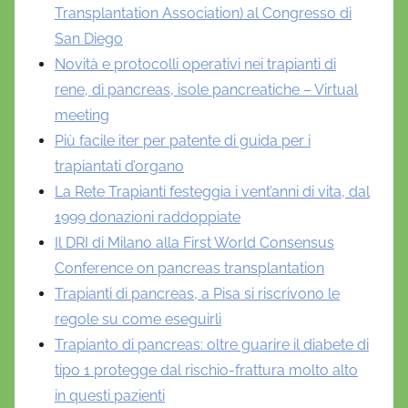
Transplantation Association) al Congresso di
San Diego
Novità e protocolli operativi nei trapianti di
rene, di pancreas, isole pancreatiche – Virtual
meeting
Più facile iter per patente di guida per i
trapiantati d’organo
La Rete Trapianti festeggia i vent’anni di vita, dal
1999 donazioni raddoppiate
Il DRI di Milano alla First World Consensus
Conference on pancreas transplantation
Trapianti di pancreas, a Pisa si riscrivono le
regole su come eseguirli
Trapianto di pancreas: oltre guarire il diabete di
tipo 1 protegge dal rischio-frattura molto alto
in questi pazienti