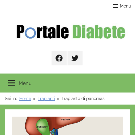
Salta
contenuto
Menu
al
contenuto
Portale
Facebook
Twitter
Diabete
Menu
Sei in:
Home
Trapianti
Trapianto di pancreas