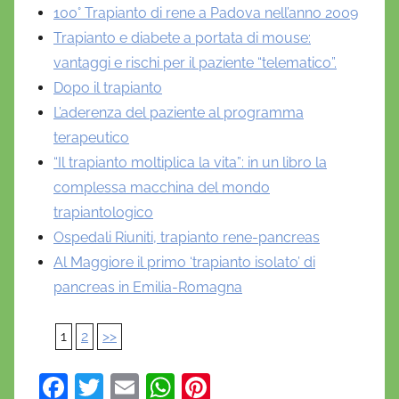
100° Trapianto di rene a Padova nell’anno 2009
Trapianto e diabete a portata di mouse:
vantaggi e rischi per il paziente “telematico”.
Dopo il trapianto
L’aderenza del paziente al programma
terapeutico
“Il trapianto moltiplica la vita”: in un libro la
complessa macchina del mondo
trapiantologico
Ospedali Riuniti, trapianto rene-pancreas
Al Maggiore il primo ‘trapianto isolato’ di
pancreas in Emilia-Romagna
1
2
>>
F
T
E
W
Pi