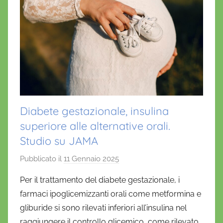
Diabete gestazionale, insulina
superiore alle alternative orali.
Studio su JAMA
Pubblicato il
11 Gennaio 2025
d
i
Per il trattamento del diabete gestazionale, i
D
farmaci ipoglicemizzanti orali come metformina e
a
gliburide si sono rilevati inferiori all’insulina nel
n
raggiungere il controllo glicemico, come rilevato