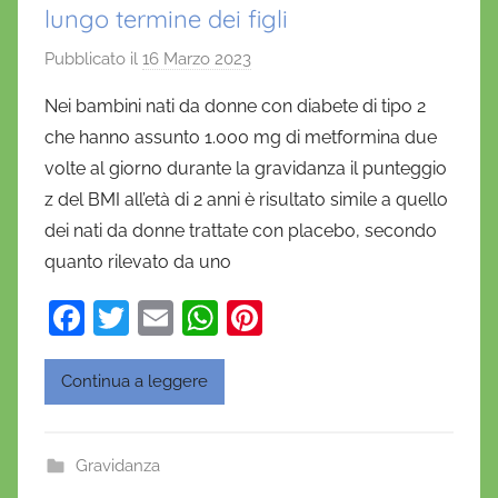
lungo termine dei figli
Pubblicato il
16 Marzo 2023
d
i
Nei bambini nati da donne con diabete di tipo 2
D
che hanno assunto 1.000 mg di metformina due
a
volte al giorno durante la gravidanza il punteggio
n
z del BMI all’età di 2 anni è risultato simile a quello
i
dei nati da donne trattate con placebo, secondo
e
quanto rilevato da uno
l
a
F
T
E
W
Pi
D
a
w
m
h
nt
'
O
c
itt
ai
at
er
Continua a leggere
n
e
er
l
s
e
o
b
A
st
f
Gravidanza
o
p
r