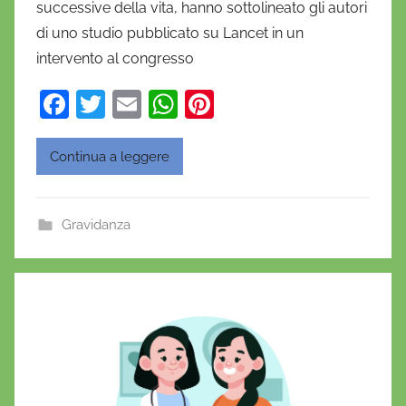
successive della vita, hanno sottolineato gli autori
l
a
di uno studio pubblicato su Lancet in un
D
intervento al congresso
'
F
T
E
W
Pi
O
a
w
m
h
nt
n
o
c
itt
ai
at
er
Continua a leggere
f
e
er
l
s
e
r
b
A
st
i
Gravidanza
o
p
o
o
p
k