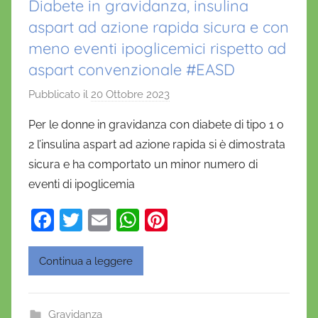
Diabete in gravidanza, insulina
aspart ad azione rapida sicura e con
meno eventi ipoglicemici rispetto ad
aspart convenzionale #EASD
Pubblicato il
20 Ottobre 2023
d
i
Per le donne in gravidanza con diabete di tipo 1 o
D
2 l’insulina aspart ad azione rapida si è dimostrata
a
sicura e ha comportato un minor numero di
n
eventi di ipoglicemia
i
e
F
T
E
W
Pi
l
a
w
m
h
nt
a
c
itt
ai
at
er
D
Continua a leggere
'
e
er
l
s
e
O
b
A
st
Gravidanza
n