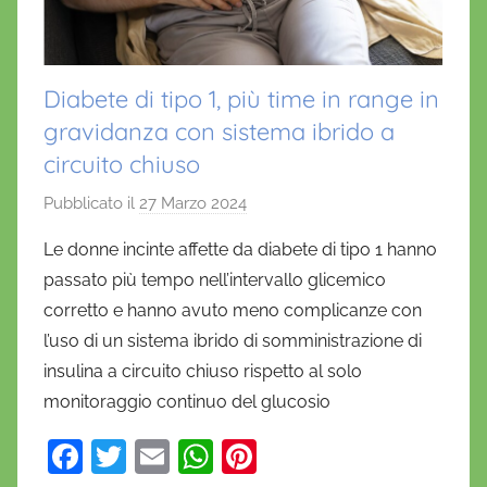
Diabete di tipo 1, più time in range in
gravidanza con sistema ibrido a
circuito chiuso
Pubblicato il
27 Marzo 2024
d
i
Le donne incinte affette da diabete di tipo 1 hanno
D
passato più tempo nell’intervallo glicemico
a
corretto e hanno avuto meno complicanze con
n
l’uso di un sistema ibrido di somministrazione di
i
insulina a circuito chiuso rispetto al solo
e
monitoraggio continuo del glucosio
l
a
F
T
E
W
Pi
D
'