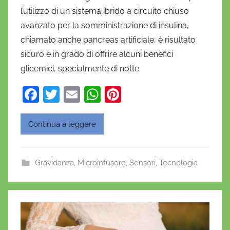
D
l’utilizzo di un sistema ibrido a circuito chiuso
a
avanzato per la somministrazione di insulina,
n
chiamato anche pancreas artificiale, è risultato
i
sicuro e in grado di offrire alcuni benefici
e
glicemici, specialmente di notte
l
a
F
T
E
W
Pi
D
a
w
m
h
nt
'
O
c
itt
ai
at
er
Continua a leggere
n
e
er
l
s
e
o
b
A
st
f
Gravidanza
,
Microinfusore
,
Sensori
,
Tecnologia
o
p
r
o
p
i
o
k