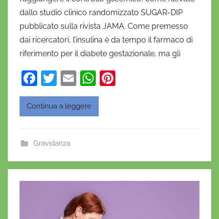
i
dallo studio clinico randomizzato SUGAR-DIP
e
pubblicato sulla rivista JAMA. Come premesso
l
a
dai ricercatori, l’insulina è da tempo il farmaco di
D
riferimento per il diabete gestazionale, ma gli
'
F
T
E
W
Pi
O
a
w
m
h
nt
n
o
c
itt
ai
at
er
Continua a leggere
f
e
er
l
s
e
r
b
A
st
i
Gravidanza
o
p
o
o
p
k