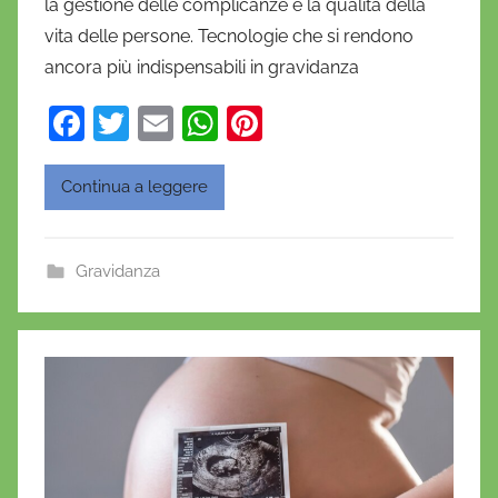
la gestione delle complicanze e la qualità della
n
vita delle persone. Tecnologie che si rendono
i
ancora più indispensabili in gravidanza
e
l
F
T
E
W
Pi
a
a
w
m
h
nt
D
c
itt
ai
at
er
'
Continua a leggere
O
e
er
l
s
e
n
b
A
st
Gravidanza
o
o
p
f
o
p
r
i
k
o