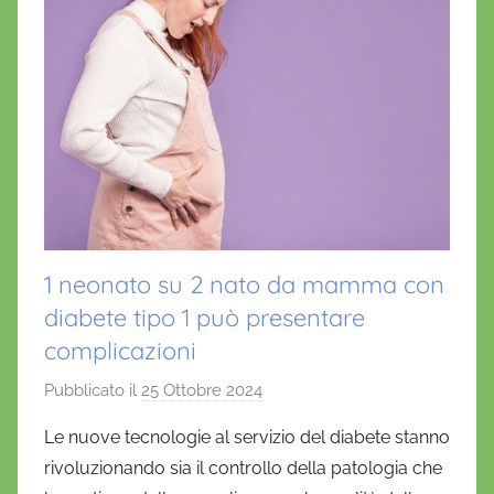
1 neonato su 2 nato da mamma con
diabete tipo 1 può presentare
complicazioni
Pubblicato il
25 Ottobre 2024
d
i
Le nuove tecnologie al servizio del diabete stanno
D
rivoluzionando sia il controllo della patologia che
a