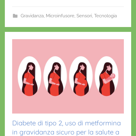
'
e
er
l
s
e
O
b
A
st
Gravidanza
,
Microinfusore
,
Sensori
,
Tecnologia
n
o
p
o
o
p
f
r
k
i
o
Diabete di tipo 2, uso di metformina
in gravidanza sicuro per la salute a