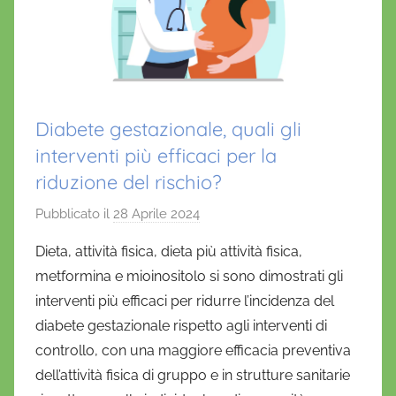
Diabete gestazionale, quali gli
interventi più efficaci per la
riduzione del rischio?
Pubblicato il
28 Aprile 2024
d
i
Dieta, attività fisica, dieta più attività fisica,
D
metformina e mioinositolo si sono dimostrati gli
a
interventi più efficaci per ridurre l’incidenza del
n
diabete gestazionale rispetto agli interventi di
i
controllo, con una maggiore efficacia preventiva
e
dell’attività fisica di gruppo e in strutture sanitarie
l