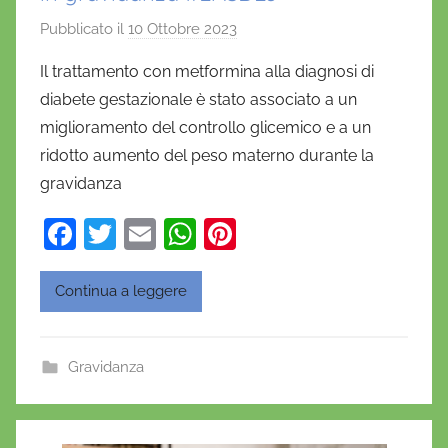
Pubblicato il
10 Ottobre 2023
d
i
Il trattamento con metformina alla diagnosi di
D
diabete gestazionale è stato associato a un
a
miglioramento del controllo glicemico e a un
n
ridotto aumento del peso materno durante la
i
gravidanza
e
l
F
T
E
W
Pi
a
a
w
m
h
nt
D
c
itt
ai
at
er
'
Continua a leggere
O
e
er
l
s
e
n
b
A
st
Gravidanza
o
o
p
f
o
p
r
i