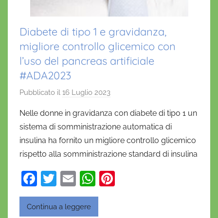
Diabete di tipo 1 e gravidanza,
migliore controllo glicemico con
l’uso del pancreas artificiale
#ADA2023
Pubblicato il
16 Luglio 2023
d
i
Nelle donne in gravidanza con diabete di tipo 1 un
D
sistema di somministrazione automatica di
a
insulina ha fornito un migliore controllo glicemico
n
rispetto alla somministrazione standard di insulina
i
e
F
T
E
W
Pi
l
a
w
m
h
nt
a
c
itt
ai
at
er
D
Continua a leggere