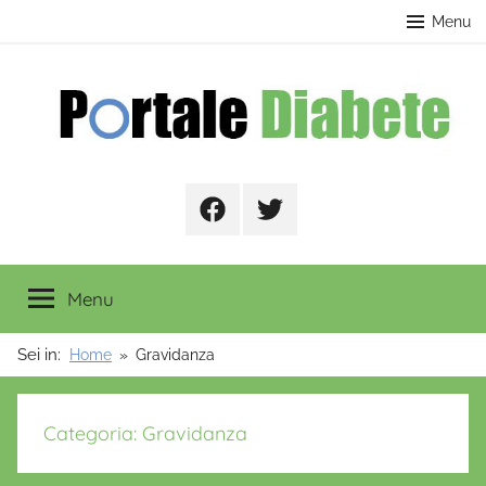
Salta
contenuto
Menu
al
contenuto
Portale
Facebook
Twitter
Diabete
Menu
Sei in:
Home
Gravidanza
Categoria:
Gravidanza