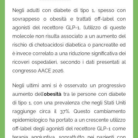
i
Negli adulti con diabete di tipo 1, spesso con
D
sovrappeso o obesità e trattati off-label con
a
agonisti del recettore GLP-1, l’utilizzo di queste
n
molecole non risulta associato a un aumento del
i
rischio di chetoacidosi diabetica o pancreatite
ed
e
è invece correlato a una riduzione significativa dei
l
a
ricoveri ospedalieri, secondo i dati presentati al
D
congresso AACE 2026.
'
Negli ultimi anni si è osservato un progressivo
O
n
aumento dell’
obesità
tra le persone con diabete
o
di tipo 1, con una prevalenza che negli Stati Uniti
f
raggiunge circa il 37%. Questo cambiamento
r
epidemiologico ha portato a un crescente utilizzo
i
off-label degli agonisti del recettore GLP-1 come
o
terapia aggiuntiva, soprattutto nei pazienti con