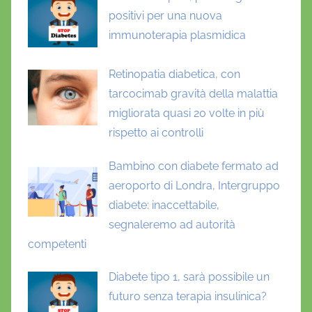
-
positivi per una nuova
1
immunoterapia plasmidica
,
p
Retinopatia diabetica, con
a
tarcocimab gravità della malattia
n
migliorata quasi 20 volte in più
c
rispetto ai controlli
r
e
Bambino con diabete fermato ad
a
aeroporto di Londra, Intergruppo
t
diabete: inaccettabile,
i
segnaleremo ad autorità
t
competenti
e
Diabete tipo 1, sarà possibile un
futuro senza terapia insulinica?