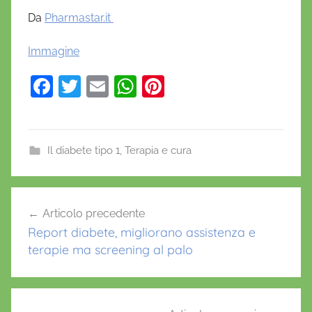
Da
Pharmastar.it
Immagine
F
T
E
W
Pi
a
w
m
h
nt
c
itt
ai
at
er
e
er
l
s
e
Il diabete tipo 1
,
Terapia e cura
b
A
st
c
o
p
Navigazione
h
Articolo precedente
o
p
articoli
e
Report diabete, migliorano assistenza e
k
t
terapie ma screening al palo
o
a
c