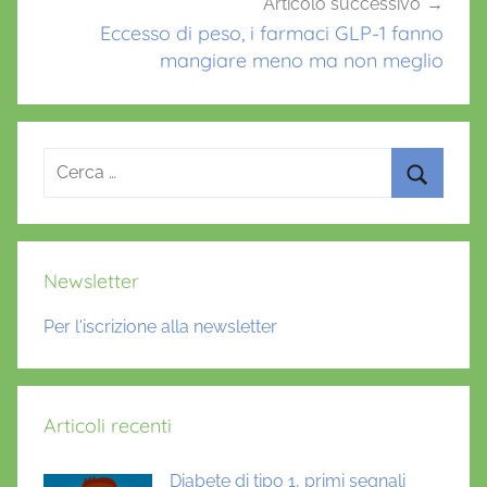
i
Articolo successivo
d
Eccesso di peso, i farmaci GLP-1 fanno
mangiare meno ma non meglio
o
s
i
,
Ricerca
d
per:
i
Cerca
a
b
Newsletter
e
t
Per l'iscrizione alla newsletter
e
1
,
Articoli recenti
G
L
Diabete di tipo 1, primi segnali
P