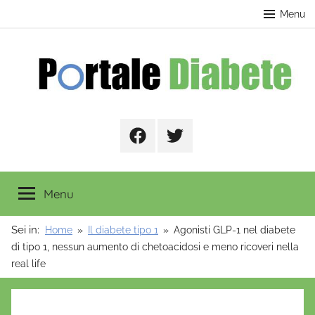
Salta
contenuto
Menu
al
contenuto
Portale
Facebook
Twitter
Diabete
Menu
Sei in:
Home
Il diabete tipo 1
Agonisti GLP-1 nel diabete
di tipo 1, nessun aumento di chetoacidosi e meno ricoveri nella
real life