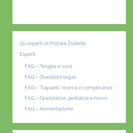
Gli esperti di Portale Diabete
Esperti
FAQ – Terapia e cura
FAQ – Questioni legali
FAQ – Trapianti, ricerca e complicanze
FAQ – Gravidanza, pediatria e micro
FAQ – Alimentazione