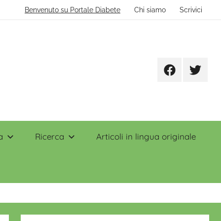
Benvenuto su Portale Diabete
Chi siamo
Scrivici
Facebook
Twitter
a
Ricerca
Articoli in lingua originale