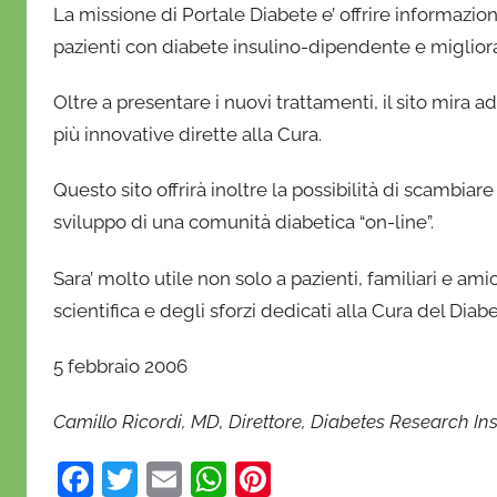
La missione di
Portale Diabete
e’ offrire informazio
pazienti con diabete insulino-dipendente e migliorar
Oltre a presentare i nuovi trattamenti, il sito mira 
più innovative dirette alla Cura.
Questo sito offrirà inoltre la possibilità di scambia
sviluppo di una comunità diabetica “on-line”.
Sara’ molto utile non solo a pazienti, familiari e 
scientifica e degli sforzi dedicati alla Cura del Diabe
5 febbraio 2006
Camillo Ricordi, MD, Direttore,
Diabetes Research Ins
F
T
E
W
Pi