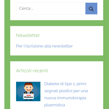
Ricerca
per:
Cerca
Newsletter
Per l'iscrizione alla newsletter
Articoli recenti
Diabete di tipo 1, primi
segnali positivi per una
nuova immunoterapia
plasmidica