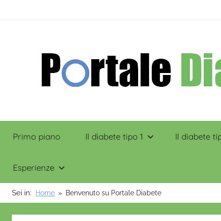
Salta
contenuto
al
contenuto
Portale
Primo piano
Il diabete tipo 1
Il diabete ti
Diabete
Esperienze
Sei in:
Home
Benvenuto su Portale Diabete