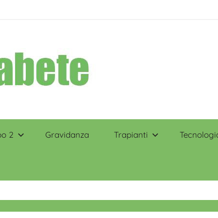
po 2
Gravidanza
Trapianti
Tecnologi