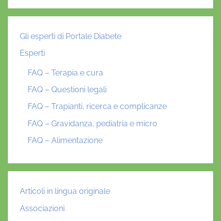
h
o
®
Gli esperti di Portale Diabete
Esperti
P
l
FAQ – Terapia e cura
u
FAQ – Questioni legali
s
FAQ – Trapianti, ricerca e complicanze
,
N
FAQ – Gravidanza, pediatria e micro
o
FAQ – Alimentazione
v
o
P
e
Articoli in lingua originale
n
Associazioni
®