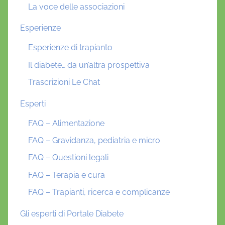
La voce delle associazioni
6
Esperienze
,
P
Esperienze di trapianto
a
Il diabete… da un’altra prospettiva
o
Trascrizioni Le Chat
l
o
Esperti
D
i
FAQ – Alimentazione
B
FAQ – Gravidanza, pediatria e micro
a
FAQ – Questioni legali
r
t
FAQ – Terapia e cura
o
FAQ – Trapianti, ricerca e complicanze
l
o
Gli esperti di Portale Diabete