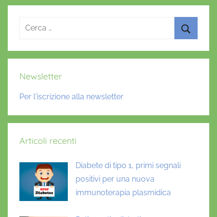
,
D
Ricerca
a
per:
n
Cerca
i
e
Newsletter
l
a
Per l'iscrizione alla newsletter
D
'
O
Articoli recenti
n
o
Diabete di tipo 1, primi segnali
f
positivi per una nuova
r
i
immunoterapia plasmidica
o