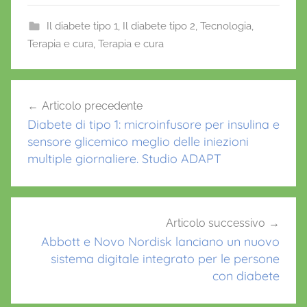
c
itt
ai
at
er
e
er
l
s
e
Il diabete tipo 1
,
Il diabete tipo 2
,
Tecnologia
,
Terapia e cura
b
,
Terapia e cura
A
st
o
p
C
Navigazione
o
p
o
Articolo precedente
k
articoli
n
Diabete di tipo 1: microinfusore per insulina e
c
sensore glicemico meglio delle iniezioni
e
multiple giornaliere. Studio ADAPT
t
t
a
I
Articolo successivo
Abbott e Novo Nordisk lanciano un nuovo
r
sistema digitale integrato per le persone
a
con diabete
c
e