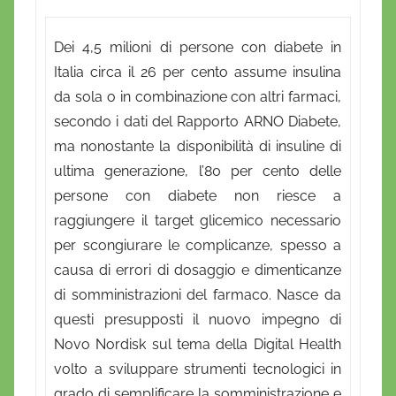
D
a
Dei 4,5 milioni di persone con diabete in
n
Italia circa il 26 per cento assume insulina
i
da sola o in combinazione con altri farmaci,
e
secondo i dati del Rapporto ARNO Diabete,
l
ma nonostante la disponibilità di insuline di
a
ultima generazione, l’80 per cento delle
D
persone con diabete non riesce a
'
O
raggiungere il target glicemico necessario
n
per scongiurare le complicanze, spesso a
o
causa di errori di dosaggio e dimenticanze
f
di somministrazioni del farmaco. Nasce da
r
questi presupposti il nuovo impegno di
i
Novo Nordisk sul tema della Digital Health
o
volto a sviluppare strumenti tecnologici in
grado di semplificare la somministrazione e