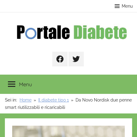
Salta
contenuto
Menu
al
contenuto
Portale
Facebook
Twitter
Diabete
Menu
Sei in:
Home
Il diabete tipo 1
Da Novo Nordisk due penne
smart riutilizzabili e ricaricabili