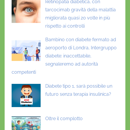
,
Retinopatia diabetica, con
L
tarcocimab gravità della malattia
u
migliorata quasi 20 volte in più
i
rispetto ai controlli
g
i
Bambino con diabete fermato ad
L
aeroporto di Londra, Intergruppo
a
diabete: inaccettabile,
v
segnaleremo ad autorità
i
competenti
o
l
Diabete tipo 1, sarà possibile un
a
futuro senza terapia insulinica?
,
N
o
Oltre il complotto
v
o