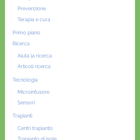
a
Prevenzione
l
Terapia e cura
e
D
Primo piano
i
Ricerca
a
Aiuta la ricerca
b
e
Articoli ricerca
t
Tecnologia
e
Microinfusore
Sensori
Trapianti
Centri trapianto
Trapianto di isole