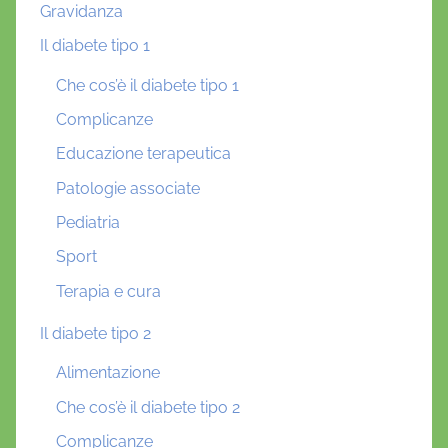
,
Gravidanza
P
Il diabete tipo 1
a
o
Che cos’è il diabete tipo 1
l
Complicanze
o
Educazione terapeutica
F
i
Patologie associate
o
Pediatria
r
Sport
i
n
Terapia e cura
a
Il diabete tipo 2
,
P
Alimentazione
o
Che cos’è il diabete tipo 2
r
Complicanze
t