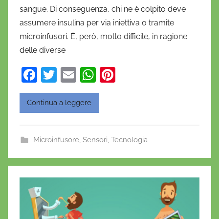
sangue. Di conseguenza, chi ne è colpito deve
e
assumere insulina per via iniettiva o tramite
l
a
microinfusori. È, però, molto difficile, in ragione
D
delle diverse
'
F
T
E
W
Pi
O
a
w
m
h
nt
n
o
c
itt
ai
at
er
Continua a leggere
f
e
er
l
s
e
r
b
A
st
i
Microinfusore
,
Sensori
,
Tecnologia
o
p
o
o
p
k