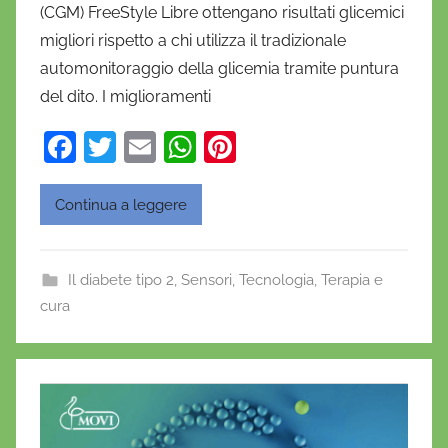
(CGM) FreeStyle Libre ottengano risultati glicemici
l
a
migliori rispetto a chi utilizza il tradizionale
D
automonitoraggio della glicemia tramite puntura
'
del dito. I miglioramenti
O
F
T
E
W
Pi
n
o
a
w
m
h
nt
f
c
itt
ai
at
er
Continua a leggere
r
e
er
l
s
e
i
b
A
st
o
Il diabete tipo 2
,
Sensori
,
Tecnologia
,
Terapia e
o
p
cura
o
p
k