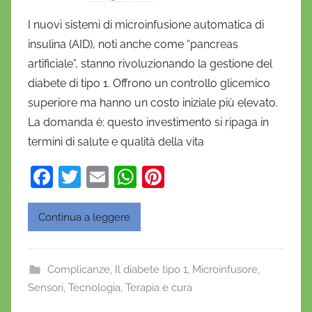
i
I nuovi sistemi di microinfusione automatica di
D
insulina (AID), noti anche come “pancreas
a
artificiale”, stanno rivoluzionando la gestione del
n
diabete di tipo 1. Offrono un controllo glicemico
i
superiore ma hanno un costo iniziale più elevato.
e
La domanda è: questo investimento si ripaga in
l
a
termini di salute e qualità della vita
D
F
T
E
W
Pi
'
a
w
m
h
nt
O
n
c
itt
ai
at
er
Continua a leggere
o
e
er
l
s
e
f
b
A
st
r
Complicanze
,
Il diabete tipo 1
,
Microinfusore
,
o
p
i
Sensori
,
Tecnologia
,
Terapia e cura
o
o
p