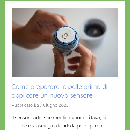
Come preparare la pelle prima di
applicare un nuovo sensore
Pubblicato il
27 Giugno 2026
d
i
Il sensore aderisce meglio quando si lava, si
D
pulisce e si asciuga a fondo la pelle, prima
a