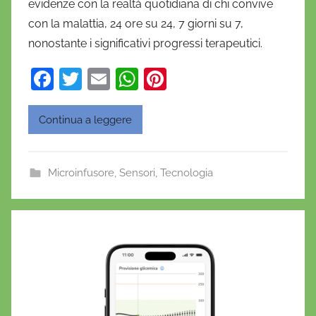
evidenze con la realtà quotidiana di chi convive
i
con la malattia, 24 ore su 24, 7 giorni su 7,
e
nonostante i significativi progressi terapeutici.
l
a
F
T
E
W
Pi
D
a
w
m
h
nt
'
O
c
itt
ai
at
er
Continua a leggere
n
e
er
l
s
e
o
b
A
st
f
Microinfusore
,
Sensori
,
Tecnologia
o
p
r
o
p
i
o
k