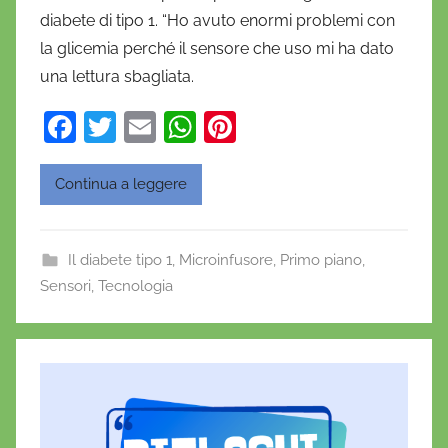
diabete di tipo 1. “Ho avuto enormi problemi con
i
la glicemia perché il sensore che uso mi ha dato
e
una lettura sbagliata.
l
a
F
T
E
W
Pi
D
a
w
m
h
nt
'
O
c
itt
ai
at
er
Continua a leggere
n
e
er
l
s
e
o
b
A
st
f
Il diabete tipo 1
,
Microinfusore
,
Primo piano
,
o
p
r
Sensori
,
Tecnologia
o
p
i
o
k