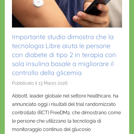
Importante studio dimostra che la
tecnologia Libre aiuta le persone
con diabete di tipo 2 in terapia con
sola insulina basale a migliorare il
controllo della glicemia
Pubblicato il
13 Marzo 2026
d
i
Abbott, leader globale nel settore healthcare, ha
D
annunciato oggi i risultati del trial randomizzato
a
controllato (RCT) FreeDM2, che dimostrano come
n
le persone che utilizzano la tecnologia di
i
monitoraggio continuo del glucosio
e