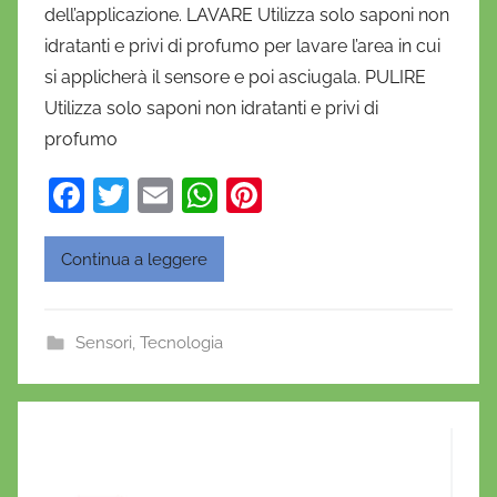
dell’applicazione. LAVARE Utilizza solo saponi non
n
idratanti e privi di profumo per lavare l’area in cui
i
si applicherà il sensore e poi asciugala. PULIRE
e
Utilizza solo saponi non idratanti e privi di
l
a
profumo
D
F
T
E
W
Pi
'
a
w
m
h
nt
O
n
c
itt
ai
at
er
Continua a leggere
o
e
er
l
s
e
f
b
A
st
r
Sensori
,
Tecnologia
o
p
i
o
o
p
k