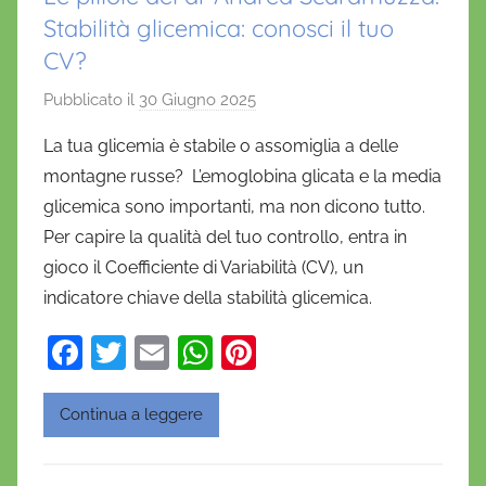
Stabilità glicemica: conosci il tuo
CV?
Pubblicato il
30 Giugno 2025
d
i
La tua glicemia è stabile o assomiglia a delle
D
montagne russe? L’emoglobina glicata e la media
a
glicemica sono importanti, ma non dicono tutto.
n
Per capire la qualità del tuo controllo, entra in
i
gioco il Coefficiente di Variabilità (CV), un
e
indicatore chiave della stabilità glicemica.
l
a
F
T
E
W
Pi
D
a
w
m
h
nt
'
O
c
itt
ai
at
er
Continua a leggere
n
e
er
l
s
e
o