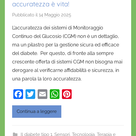
accuratezza è vita!
Pubblicato il
14 Maggio 2025
d
i
L’accuratezza dei sistemi di Monitoraggio
D
Continuo del Glucosio (CGM) non è un dettaglio,
a
ma un pilastro per la gestione sicura ed efficace
n
del diabete. Per questo, di fronte alla sempre
i
crescente offerta di sistemi CGM non bisogna mai
e
derogare al verificarne affidabilità e sicurezza, in
l
a
una parola la loro accuratezza.
D
F
T
E
W
Pi
'
a
w
m
h
nt
O
n
c
itt
ai
at
er
Continua a leggere
o
e
er
l
s
e
f
b
A
st
r
Il diabete tipo 1
,
Sensori
,
Tecnologia
,
Terapia e