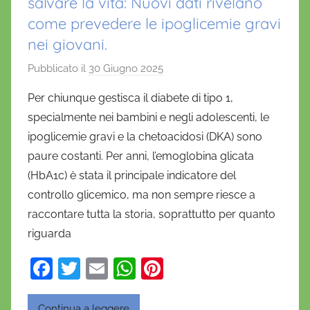
salvare la vita: Nuovi dati rivelano
come prevedere le ipoglicemie gravi
nei giovani.
Pubblicato il
30 Giugno 2025
d
i
Per chiunque gestisca il diabete di tipo 1,
D
specialmente nei bambini e negli adolescenti, le
a
ipoglicemie gravi e la chetoacidosi (DKA) sono
n
paure costanti. Per anni, l’emoglobina glicata
i
(HbA1c) è stata il principale indicatore del
e
controllo glicemico, ma non sempre riesce a
l
a
raccontare tutta la storia, soprattutto per quanto
D
riguarda
'
F
T
E
W
Pi
O
a
w
m
h
nt
n
o
Continua a leggere