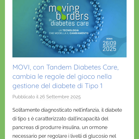
MOVI, con Tandem Diabetes Care,
cambia le regole del gioco nella
gestione del diabete di Tipo 1
Pubblicato il
26 Settembre 2025
d
i
Solitamente diagnosticato nell’infanzia, il diabete
D
di tipo 1 è caratterizzato dall’incapacità del
a
pancreas di produrre insulina, un ormone
n
necessario per regolare i livelli di glucosio nel
i