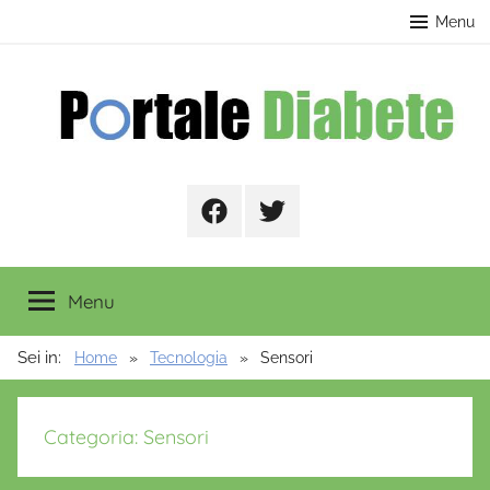
Salta
contenuto
Menu
al
contenuto
Portale
Facebook
Twitter
Diabete
Menu
Sei in:
Home
Tecnologia
Sensori
Categoria:
Sensori