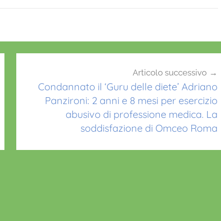
Articolo successivo
Condannato il ‘Guru delle diete’ Adriano
Panzironi: 2 anni e 8 mesi per esercizio
abusivo di professione medica. La
soddisfazione di Omceo Roma