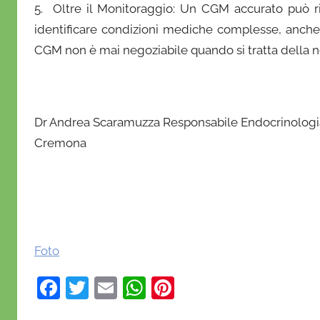
5. Oltre il Monitoraggio: Un CGM accurato può r
i
identificare condizioni mediche complesse, anche a
o
CGM non è mai negoziabile quando si tratta della no
Dr Andrea Scaramuzza Responsabile Endocrinologia,
Cremona
Foto
F
T
E
W
Pi
a
w
m
h
nt