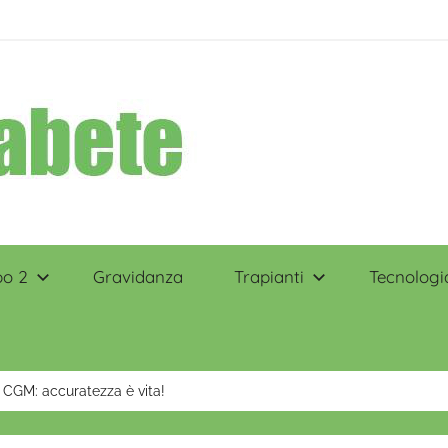
po 2
Gravidanza
Trapianti
Tecnologi
 CGM: accuratezza è vita!