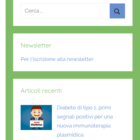
Ricerca
per:
Cerca
Newsletter
Per l'iscrizione alla newsletter
Articoli recenti
Diabete di tipo 1, primi
segnali positivi per una
nuova immunoterapia
plasmidica