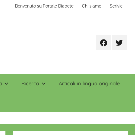
Benvenuto su Portale Diabete
Chi siamo
Scrivici
Facebook
Twitter
a
Ricerca
Articoli in lingua originale