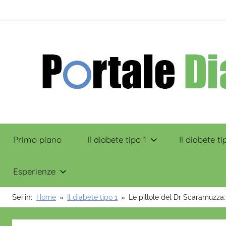
Salta
contenuto
al
contenuto
Portale
Primo piano
Il diabete tipo 1
Il diabete ti
Diabete
Esperienze
Sei in:
Home
Il diabete tipo 1
Le pillole del Dr Scaramuzza.