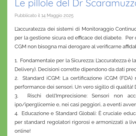
Le pillole del Dr Scaramuzz
Pubblicato il
14 Maggio 2025
d
i
L’accuratezza dei sistemi di Monitoraggio Continu
D
per la gestione sicura ed efficace del diabete. Per 
a
CGM non bisogna mai derogare al verificarne affidabi
n
i
1. Fondamentale per la Sicurezza: L’accuratezza è l
e
Delivery). Decisioni corrette dipendono da dati preci
l
2. Standard iCGM: La certificazione iCGM (FDA) r
a
performance dei sensori. Un vero sigillo di qualità!
D
'
3. Rischi dell’Imprecisione: Sensori non acc
O
ipo/iperglicemie e, nei casi peggiori, a eventi avve
n
4. Educazione e Standard Globali: È cruciale educa
o
per standard regolatori rigorosi e armonizzati a liv
f
online!
r