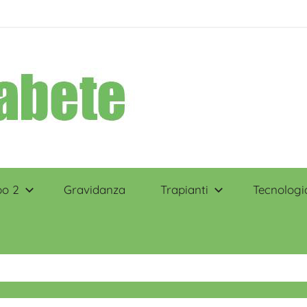
po 2
Gravidanza
Trapianti
Tecnologi