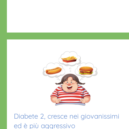
o
p
i
o
p
o
k
Diabete 2, cresce nei giovanissimi
ed è più aggressivo