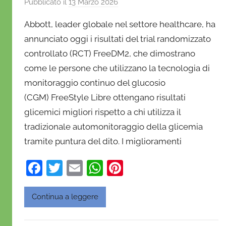
Pubblicato il
13 Marzo 2026
d
i
Abbott, leader globale nel settore healthcare, ha
D
annunciato oggi i risultati del trial randomizzato
a
controllato (RCT) FreeDM2, che dimostrano
n
come le persone che utilizzano la tecnologia di
i
e
monitoraggio continuo del glucosio
l
(CGM) FreeStyle Libre ottengano risultati
a
glicemici migliori rispetto a chi utilizza il
D
tradizionale automonitoraggio della glicemia
'
tramite puntura del dito. I miglioramenti
O
n
F
T
E
W
Pi
o
a
w
m
h
nt
f
c
itt
ai
at
er
Continua a leggere
r
e
er
l
s
e
i
o