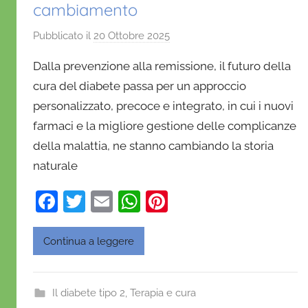
cambiamento
Pubblicato il
20 Ottobre 2025
d
i
Dalla prevenzione alla remissione, il futuro della
D
cura del diabete passa per un approccio
a
personalizzato, precoce e integrato, in cui i nuovi
n
farmaci e la migliore gestione delle complicanze
i
e
della malattia, ne stanno cambiando la storia
l
naturale
a
F
T
E
W
Pi
D
'
a
w
m
h
nt
O
c
itt
ai
at
er
Continua a leggere
n
e
er
l
s
e
o
b
A
st
f
Il diabete tipo 2
,
Terapia e cura
r