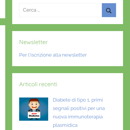
Ricerca
per:
Cerca
Newsletter
Per l'iscrizione alla newsletter
Articoli recenti
Diabete di tipo 1, primi
segnali positivi per una
nuova immunoterapia
plasmidica