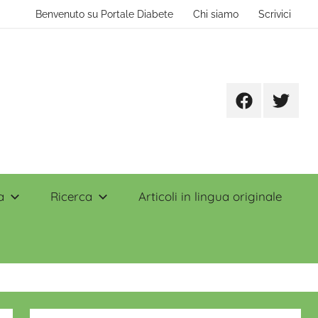
Benvenuto su Portale Diabete
Chi siamo
Scrivici
Facebook
Twitter
a
Ricerca
Articoli in lingua originale