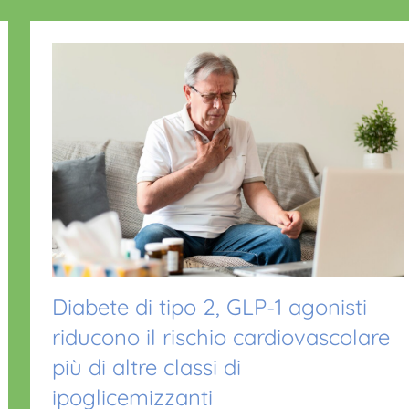
o
o
p
k
Diabete di tipo 2, GLP-1 agonisti
riducono il rischio cardiovascolare
più di altre classi di
ipoglicemizzanti