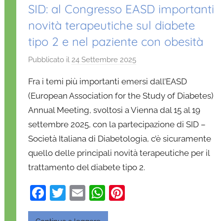
SID: al Congresso EASD importanti
novità terapeutiche sul diabete
tipo 2 e nel paziente con obesità
Pubblicato il
24 Settembre 2025
d
i
Fra i temi più importanti emersi dall’EASD
D
(European Association for the Study of Diabetes)
a
Annual Meeting, svoltosi a Vienna dal 15 al 19
n
settembre 2025, con la partecipazione di SID –
i
e
Società Italiana di Diabetologia, c’è sicuramente
l
quello delle principali novità terapeutiche per il
a
trattamento del diabete tipo 2.
D
'
F
T
E
W
Pi
O
a
w
m
h
nt
n