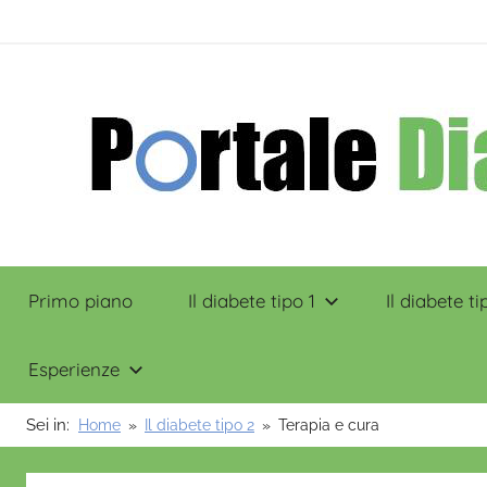
Salta
contenuto
al
contenuto
Portale
Primo piano
Il diabete tipo 1
Il diabete ti
Diabete
Esperienze
Sei in:
Home
Il diabete tipo 2
Terapia e cura