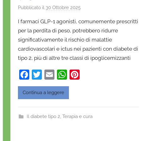
Pubblicato il
30 Ottobre 2025
d
i
I farmaci GLP-1 agonisti, comunemente prescritti
D
per la perdita di peso, potrebbero ridurre
a
significativamente il rischio di malattie
n
cardiovascolari e ictus nei pazienti con diabete di
i
e
tipo 2, più di altre tre classi di ipoglicemizzanti
l
F
T
E
W
Pi
a
D
a
w
m
h
nt
'
c
itt
ai
at
er
Continua a leggere
O
e
er
l
s
e
n
b
A
st
o
Il diabete tipo 2
,
Terapia e cura
o
p
f
r
o
p
i