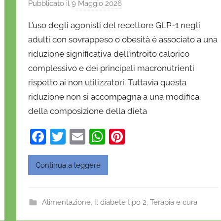
Pubblicato il
9 Maggio 2026
d
i
L’uso degli agonisti del recettore GLP-1 negli
D
adulti con sovrappeso o obesità è associato a una
a
riduzione significativa dell’introito calorico
n
complessivo e dei principali macronutrienti
i
e
rispetto ai non utilizzatori. Tuttavia questa
l
riduzione non si accompagna a una modifica
a
della composizione della dieta
D
'
F
T
E
W
Pi
O
a
w
m
h
nt
n
c
itt
ai
at
er
Continua a leggere
o
e
er
l
s
e
f
b
A
st
r
Alimentazione
,
Il diabete tipo 2
,
Terapia e cura
i
o
p