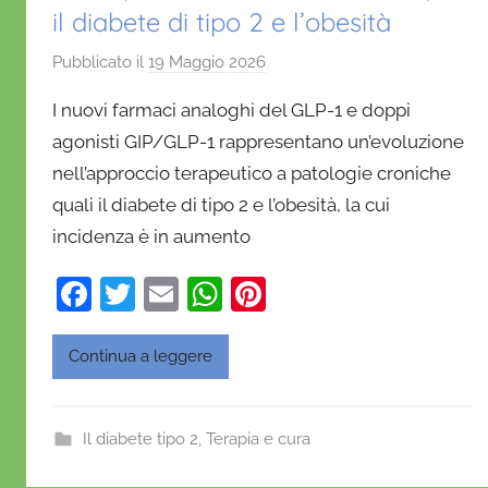
il diabete di tipo 2 e l’obesità
Pubblicato il
19 Maggio 2026
d
i
I nuovi farmaci analoghi del GLP-1 e doppi
D
agonisti GIP/GLP-1 rappresentano un’evoluzione
a
nell’approccio terapeutico a patologie croniche
n
quali il diabete di tipo 2 e l’obesità, la cui
i
e
incidenza è in aumento
l
F
T
E
W
Pi
a
D
a
w
m
h
nt
'
c
itt
ai
at
er
Continua a leggere
O
e
er
l
s
e
n
b
A
st
o
Il diabete tipo 2
,
Terapia e cura
o
p
f
r