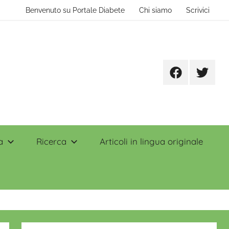
Benvenuto su Portale Diabete
Chi siamo
Scrivici
Facebook
Twitter
a
Ricerca
Articoli in lingua originale