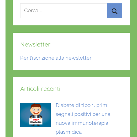
Ricerca
per:
Cerca
Newsletter
Per l'iscrizione alla newsletter
Articoli recenti
Diabete di tipo 1, primi
segnali positivi per una
nuova immunoterapia
plasmidica