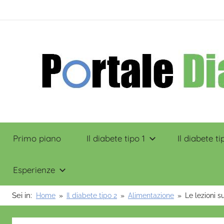
Salta
contenuto
al
contenuto
Portale
Primo piano
Il diabete tipo 1
Il diabete ti
Diabete
Esperienze
Sei in:
Home
Il diabete tipo 2
Alimentazione
Le lezioni 