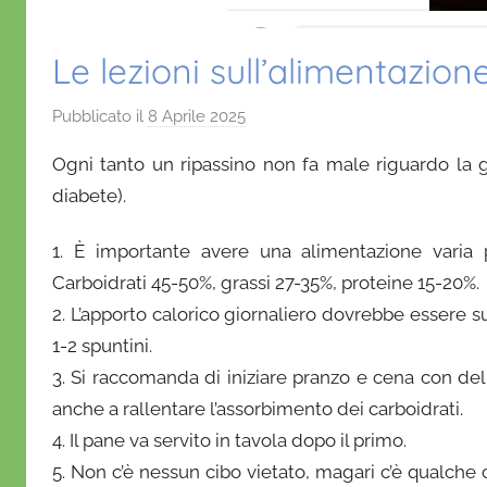
Le lezioni sull’alimentazi
Pubblicato il
8 Aprile 2025
d
i
Ogni tanto un ripassino non fa male riguardo la 
D
diabete).
a
n
1. È importante avere una alimentazione varia p
i
Carboidrati 45-50%, grassi 27-35%, proteine 15-20%.
e
2. L’apporto calorico giornaliero dovrebbe essere sud
l
a
1-2 spuntini.
D
3. Si raccomanda di iniziare pranzo e cena con del
'
anche a rallentare l’assorbimento dei carboidrati.
O
4. Il pane va servito in tavola dopo il primo.
n
5. Non c’è nessun cibo vietato, magari c’è qualche 
o