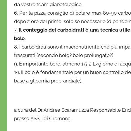
da vostro team diabetologico.
f
6. Per la pizza consiglio di bolare max 80-90 carbo
r
dopo 2 ore dal primo, solo se necessario (dipende mo
i
7.
Il conteggio dei carboidrati è una tecnica util
o
bolo.
8. I carboidrati sono il macronutriente che più imp
trascurati (secondo bolo? bolo prolungato?).
9. È importante bere, almeno 1.5-2 L/giorno di acqua
10. Il bolo è fondamentale per un buon controllo de
base a glicemia preprandiale).
a cura del Dr Andrea Scaramuzza Responsabile Endo
presso
ASST di Cremona