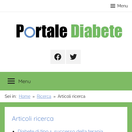
Salta
contenuto
Menu
al
contenuto
Portale
Facebook
Twitter
Diabete
Menu
Sei in:
Home
Ricerca
Articoli ricerca
Articoli ricerca
Diabete di tipo 1, successo della terapia