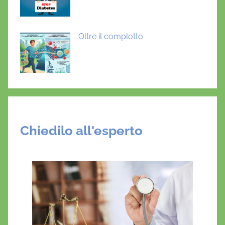
o
V
-
Oltre il complotto
2
Chiedilo all'esperto