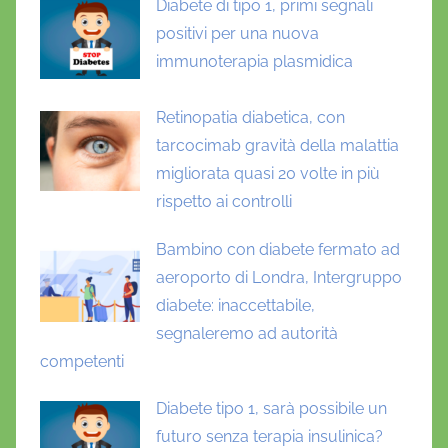
Diabete di tipo 1, primi segnali
o
t
positivi per una nuova
e
immunoterapia plasmidica
i
n
Retinopatia diabetica, con
a
tarcocimab gravità della malattia
A
migliorata quasi 20 volte in più
C
rispetto ai controlli
E
2
Bambino con diabete fermato ad
,
aeroporto di Londra, Intergruppo
S
diabete: inaccettabile,
A
segnaleremo ad autorità
R
competenti
S
-
Diabete tipo 1, sarà possibile un
C
futuro senza terapia insulinica?