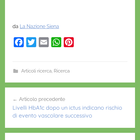
da
La Nazione Siena
F
T
E
W
Pi
a
w
m
h
nt
c
itt
ai
at
er
e
er
l
s
e
Articoli ricerca
,
Ricerca
b
A
st
d
o
p
Navigazione
i
Articolo precedente
o
p
articoli
a
Livelli HbA1c dopo un ictus indicano rischio
k
b
di evento vascolare successivo
e
t
e