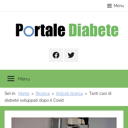
Salta
contenuto
Menu
al
contenuto
Portale
Facebook
Twitter
Diabete
Menu
Sei in:
Home
Ricerca
Articoli ricerca
Tanti casi di
diabete sviluppati dopo il Covid