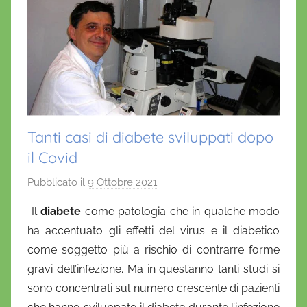
Tanti casi di diabete sviluppati dopo
il Covid
Pubblicato il
9 Ottobre 2021
d
i
Il
diabete
come patologia che in qualche modo
D
ha accentuato gli effetti del virus e il diabetico
a
come soggetto più a rischio di contrarre forme
n
gravi dell’infezione. Ma in quest’anno tanti studi si
i
sono concentrati sul numero crescente di pazienti
e
l