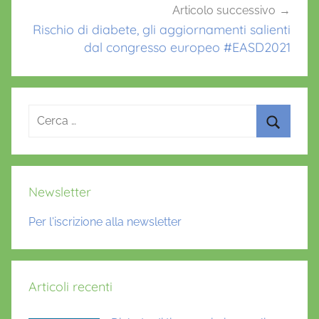
,
Articolo successivo
D
Rischio di diabete, gli aggiornamenti salienti
dal congresso europeo #EASD2021
o
t
t
a
Ricerca
,
per:
I
Cerca
N
N
Newsletter
O
D
Per l'iscrizione alla newsletter
I
A
,
Articoli recenti
p
r