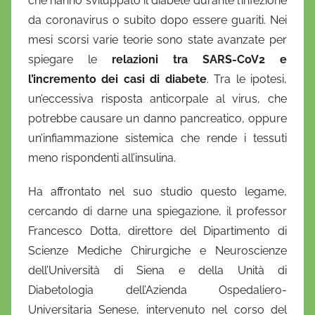
che hanno sviluppato il diabete durante l’infezione
a
da coronavirus o subito dopo essere guariti. Nei
D
mesi scorsi varie teorie sono state avanzate per
'
spiegare le
relazioni tra SARS-CoV2 e
O
l’incremento dei casi di diabete
. Tra le ipotesi,
n
un’eccessiva risposta anticorpale al virus, che
o
potrebbe causare un danno pancreatico, oppure
f
un’infiammazione sistemica che rende i tessuti
r
meno rispondenti all’insulina.
i
o
Ha affrontato nel suo studio questo legame,
cercando di darne una spiegazione, il professor
Francesco Dotta, direttore del Dipartimento di
Scienze Mediche Chirurgiche e Neuroscienze
dell’Università di Siena e della Unità di
Diabetologia dell’Azienda Ospedaliero-
Universitaria Senese, intervenuto nel corso del