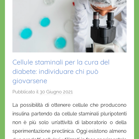
Cellule staminali per la cura del
diabete: individuare chi può
giovarsene
Pubblicato il
30 Giugno 2021
d
i
La possibilità di ottenere cellule che producono
D
insulina partendo da cellule staminali pluripotenti
a
non è più solo un’attività di laboratorio o della
n
sperimentazione preclinica. Oggi esistono almeno
i