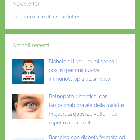
Newsletter
d
i
Per l'iscrizione alla newsletter
a
b
e
Articoli recenti
t
e
Diabete di tipo 1, primi segnali
1
,
positivi per una nuova
D
immunoterapia plasmidica
R
I
Retinopatia diabetica, con
S
tarcocimab gravità della malattia
a
migliorata quasi 20 volte in più
n
rispetto ai controlli
R
a
Bambino con diabete fermato ad