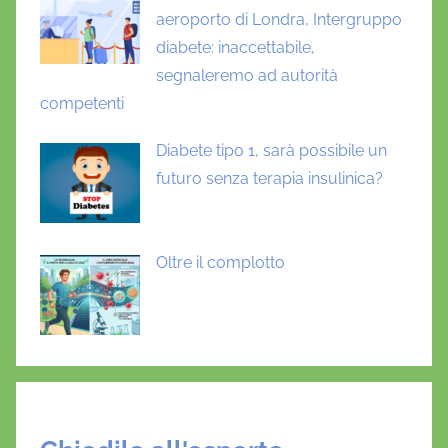
f
aeroporto di Londra, Intergruppo
f
diabete: inaccettabile,
a
segnaleremo ad autorità
e
competenti
l
e
Diabete tipo 1, sarà possibile un
futuro senza terapia insulinica?
Oltre il complotto