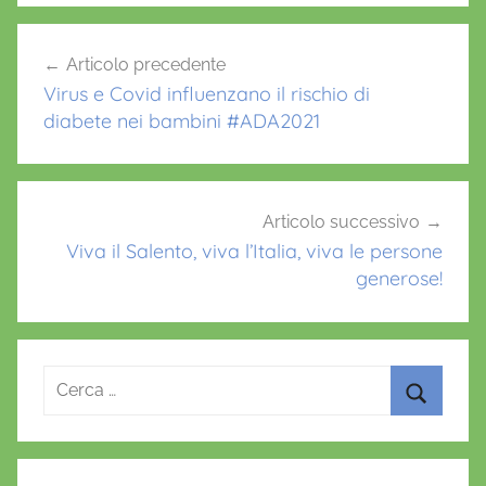
b
A
st
c
o
p
Navigazione
e
Articolo precedente
o
p
articoli
l
Virus e Covid influenzano il rischio di
k
l
diabete nei bambini #ADA2021
u
l
e
s
Articolo successivo
t
Viva il Salento, viva l’Italia, viva le persone
generose!
a
m
i
n
Ricerca
a
per:
l
Cerca
i
,