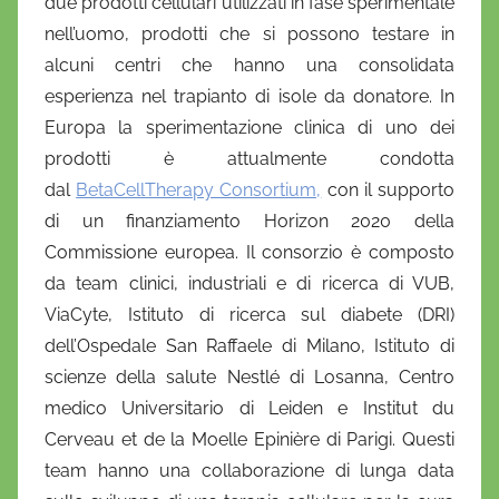
due prodotti cellulari utilizzati in fase sperimentale
e
nell’uomo, prodotti che si possono testare in
l
a
alcuni centri che hanno una consolidata
D
esperienza nel trapianto di isole da donatore. In
'
Europa la sperimentazione clinica di uno dei
O
prodotti è attualmente condotta
n
dal
BetaCellTherapy Consortium,
con il supporto
o
di un finanziamento Horizon 2020 della
f
Commissione europea. Il consorzio è composto
r
da team clinici, industriali e di ricerca di VUB,
i
ViaCyte, Istituto di ricerca sul diabete (DRI)
o
dell’Ospedale San Raffaele di Milano, Istituto di
scienze della salute Nestlé di Losanna, Centro
medico Universitario di Leiden e Institut du
Cerveau et de la Moelle Epinière di Parigi. Questi
team hanno una collaborazione di lunga data