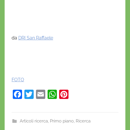
da
DRI San Raffaele
FOTO
F
T
E
W
Pi
a
w
m
h
nt
c
itt
ai
at
er
e
er
l
s
e
Articoli ricerca
,
Primo piano
,
Ricerca