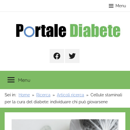
Salta
contenuto
Menu
al
contenuto
Portale
Facebook
Twitter
Diabete
Menu
Sei in:
Home
Ricerca
Articoli ricerca
Cellule staminali
per la cura del diabete: individuare chi può giovarsene