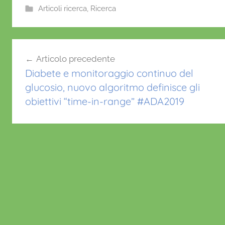
e
er
l
s
e
Articoli ricerca
,
Ricerca
b
A
st
d
o
p
Navigazione
i
o
p
Articolo precedente
a
articoli
k
Diabete e monitoraggio continuo del
b
glucosio, nuovo algoritmo definisce gli
e
obiettivi “time-in-range” #ADA2019
t
e
1
,
v
a
c
c
i
n