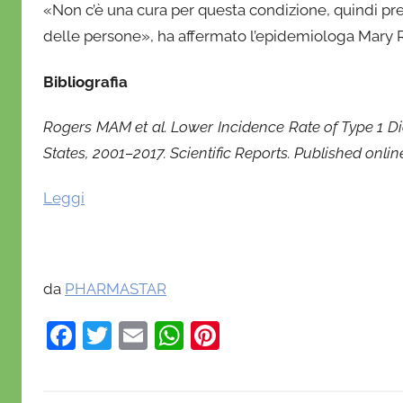
«Non c’è una cura per questa condizione, quindi pre
delle persone», ha affermato l’epidemiologa Mary R
Bibliografia
Rogers MAM et al. Lower Incidence Rate of Type 1 Dia
States, 2001–2017. Scientific Reports. Published onlin
Leggi
da
PHARMASTAR
F
T
E
W
Pi
a
w
m
h
nt
c
itt
ai
at
er