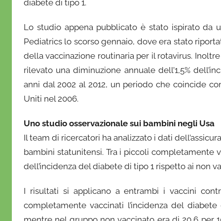
diabete di tipo 1.
f
r
Lo studio appena pubblicato è stato ispirato da 
i
Pediatrics lo scorso gennaio, dove era stato riportat
o
della vaccinazione routinaria per il rotavirus. Inol
rilevato una diminuzione annuale dell’1,5% dell’i
anni dal 2002 al 2012, un periodo che coincide con 
Uniti nel 2006.
Uno studio osservazionale sui bambini negli Usa
Il team di ricercatori ha analizzato i dati dell’assicur
bambini statunitensi. Tra i piccoli completamente va
dell’incidenza del diabete di tipo 1 rispetto ai non va
I risultati si applicano a entrambi i vaccini contr
completamente vaccinati l’incidenza del diabete d
mentre nel gruppo non vaccinato era di 20,6 per 1