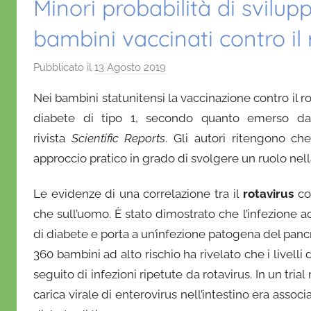
Minori probabilità di svilupp
bambini vaccinati contro il 
Pubblicato il
13 Agosto 2019
d
i
Nei bambini statunitensi la vaccinazione contro il rot
D
diabete di tipo 1
, secondo quanto emerso da 
a
rivista
Scientific Reports
. Gli autori ritengono ch
n
approccio pratico in grado di svolgere un ruolo nel
i
e
Le evidenze di una correlazione tra il
rotavirus
co
l
a
che sull’uomo. È stato dimostrato che l’infezione ac
D
di diabete e porta a un’infezione patogena del panc
'
360 bambini ad alto rischio ha rivelato che i livell
O
seguito di infezioni ripetute da rotavirus. In un t
n
carica virale di enterovirus nell’intestino era associ
o