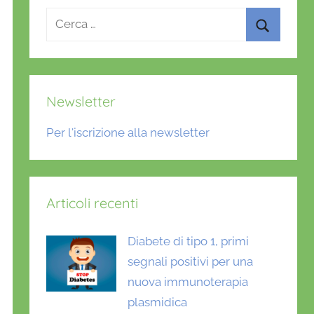
Ricerca
per:
Cerca
Newsletter
Per l'iscrizione alla newsletter
Articoli recenti
Diabete di tipo 1, primi
segnali positivi per una
nuova immunoterapia
plasmidica