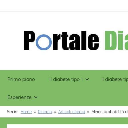
Salta
contenuto
al
contenuto
Portale
Primo piano
Il diabete tipo 1
Il diabete ti
Diabete
Esperienze
Sei in:
Home
Ricerca
Articoli ricerca
Minori probabilità d