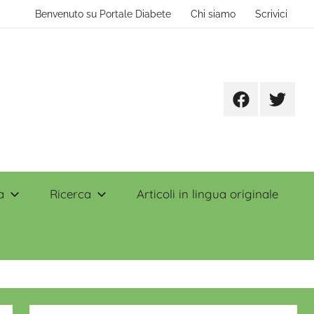
Benvenuto su Portale Diabete
Chi siamo
Scrivici
Facebook
Twitter
a
Ricerca
Articoli in lingua originale