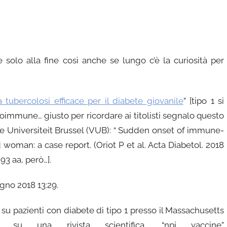
ce solo alla fine così anche se lungo c’è la curiosità per
 tubercolosi efficace per il diabete giovanile
” [tipo 1 si
utoimmune… giusto per ricordare ai titolisti segnalo questo
rije Universiteit Brussel (VUB): “ Sudden onset of immune-
woman: a case report. (Oriot P et al. Acta Diabetol. 2018
93 aa, però…].
gno 2018 13:29.
co su pazienti con diabete di tipo 1 presso il Massachusetts
 su una rivista scientifica, “npj vaccine”