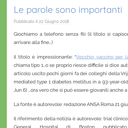
Le parole sono importanti
Pubblicato il
22 Giugno 2018
d
i
Giochiamo a telefono senza fili (il titolo si capis
D
arrivare alla fine…)
a
n
Il titolo è impressionante: “
Vecchio vaccino per la
i
chiama tipo 1…o se proprio riesce difficile si dice a
e
articolo uscito pochi giorni fa dei colleghi della V
l
a
mediated type 1 diabetes mellitus in a 93-year-old 
D
Jun 6) …ora vero che si può essere giovanili anche a 
'
O
La fonte è autorevole: redazione ANSA Roma 21 giu
n
o
Il riferimento della notizia è autorevole: trial clini
f
General Hospital di Boston pubblicato