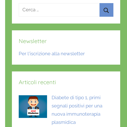
Ricerca
per:
Cerca
Newsletter
Per l'iscrizione alla newsletter
Articoli recenti
Diabete di tipo 1, primi
segnali positivi per una
nuova immunoterapia
plasmidica