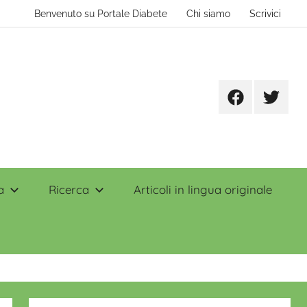
Benvenuto su Portale Diabete
Chi siamo
Scrivici
Facebook
Twitter
a
Ricerca
Articoli in lingua originale