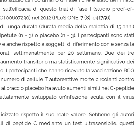
ull’efficacia di questo trial di fase I (studio proof-of-
CT00607230) nel 2012 (PLoS ONE. 7 (8): e41756).
 di lunga durata (durata media della malattia di 15 anni)
etute (n = 3) o placebo (n = 3). I partecipanti sono stati
) e anche rispetto a soggetti di riferimento con e senza la
torati settimanalmente per 20 settimane. Due dei tre
aumento transitorio ma statisticamente significativo dei
ento. I partecipanti che hanno ricevuto la vaccinazione BCG
numero di cellule T autoreattive morte circolanti contro
o al braccio placebo ha avuto aumenti simili nel C-peptide
ttatamente sviluppato un’infezione acuta con il virus
izzato rispetto il suo reale valore. Sebbene gli autori
lli di peptide C mediante un test ultrasensibile, questi