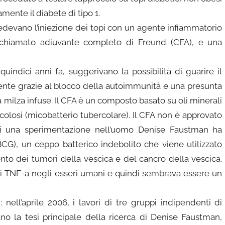
ente il diabete di tipo 1.
devano l’iniezione dei topi con un agente infiammatorio
hiamato adiuvante completo di Freund (CFA), e una
uindici anni fa, suggerivano la possibilità di guarire il
esente grazie al blocco della autoimmunità e una presunta
a milza infuse. Il CFA è un composto basato su oli minerali
olosi (micobatterio tubercolare). Il CFA non è approvato
 di una sperimentazione nell’uomo Denise Faustman ha
(BCG), un ceppo batterico indebolito che viene utilizzato
nto dei tumori della vescica e del cancro della vescica.
i TNF-a negli esseri umani e quindi sembrava essere un
nell’aprile 2006, i lavori di tre gruppi indipendenti di
tano la tesi principale della ricerca di Denise Faustman,