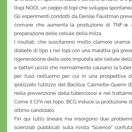
(topi NOD), un ceppo di topi che sviluppa spontaneam
Gli esperimenti condotti da Denise Faustman preve
comune che aumenta la produzione di TNF-α, c
preparazione delle cellule della milza.
I risultati, che suscitarono molto clamore oramai q
diabete di tipo 1 nei topi con una malattia già pr
rigenerazione delle isole imputata alle cellule dell
e batteri uccisi che normalmente causano la tuberc
per l’uso nell’uomo per cui in una prospettiva
ipotizzato l’utilizzo del Bacillus Calmette-Guerin 
nella prevenzione della tubercolosi e nel trattame
Come il CFA nel topo, BCG induce la produzione d
ottimo candidato.
Fin qui tutto lineare ma insorgono due problemi: 
scienziati pubblicati sulla rivista “Science” confu