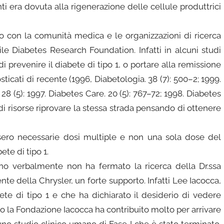
i era dovuta alla rigenerazione delle cellule produttrici
o con la comunità medica e le organizzazioni di ricerca
e Diabetes Research Foundation. Infatti in alcuni studi
 prevenire il diabete di tipo 1, o portare alla remissione
sticati di recente (1996, Diabetologia. 38 (7): 500–2; 1999.
28 (5): 1997. Diabetes Care. 20 (5): 767–72; 1998. Diabetes
di risorse riprovare la stessa strada pensando di ottenere
ossero necessarie dosi multiple e non una sola dose del
te di tipo 1.
meno verbalmente non ha fermato la ricerca della Dr.ssa
te della Chrysler, un forte supporto. Infatti Lee Iacocca,
te di tipo 1 e che ha dichiarato il desiderio di vedere
rso la Fondazione Iacocca ha contribuito molto per arrivare
 uno studio clinico umano di Fase I che è stato terminato.