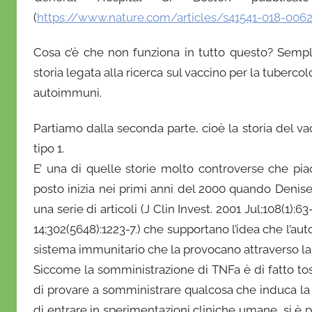
r
(
https://www.nature.com/articles/s41541-018-0
i
o
Cosa c’è che non funziona in tutto questo? Sempl
storia legata alla ricerca sul vaccino per la tubercol
autoimmuni.
Partiamo dalla seconda parte, cioè la storia del va
tipo 1.
E’ una di quelle storie molto controverse che pia
posto inizia nei primi anni del 2000 quando Deni
una serie di articoli (J Clin Invest. 2001 Jul;108(1)
14;302(5648):1223-7.) che supportano l’idea che l’a
sistema immunitario che la provocano attraverso l
Siccome la somministrazione di TNFa è di fatto tos
di provare a somministrare qualcosa che induca la
di entrare in sperimentazioni cliniche umane, si è p