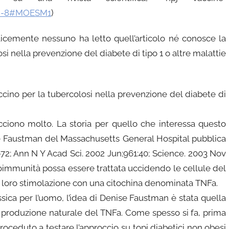
062-8#MOESM1
)
icemente nessuno ha letto quell’articolo né conosce la
osi nella prevenzione del diabete di tipo 1 o altre malattie
ccino per la tubercolosi nella prevenzione del diabete di
cciono molto. La storia per quello che interessa questo
se Faustman del Massachusetts General Hospital pubblica
:63-72; Ann N Y Acad Sci. 2002 Jun;961:40; Science. 2003 Nov
utoimmunità possa essere trattata uccidendo le cellule del
a loro stimolazione con una citochina denominata TNFa.
sica per l’uomo, l’idea di Denise Faustman è stata quella
 produzione naturale del TNFa. Come spesso si fa, prima
roceduto a testare l’approccio su topi diabetici non obesi