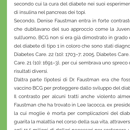
secondo cui la cura del diabete nei suoi esperiment
di insulina nel pancreas dei topi.
Secondo, Denise Faustman entra in forte contrast
che dubitavano del suo approccio come la Juvenil
sull’uomo, BCG non si era già dimostrato in grado di
del diabete di tipo 1 in coloro che sono stati diagno
Diabetes Care. 22 (10): 1703–7; 2005. Diabetes Care. 
Care. 21 (10): 1691–3), per cui sembrava uno spreco 
risultati diversi.
D’altra parte l’ipotesi di Dr. Faustman era che f
vaccino BCG per proteggere dallo sviluppo del diabe
Il contrasto per alcuni tratti anche violento al
Faustman che ha trovato in Lee Iacocca, ex presiden
la cui moglie è morta per complicazioni del diabe
guarita la malattia nel corso della sua vita, attrave
agli 11.5 milioni di dollari necessari per sostenere