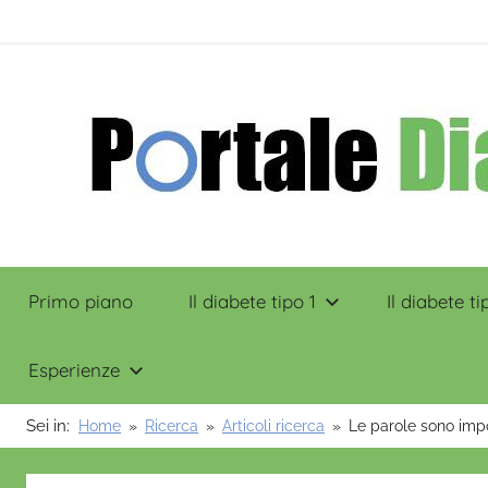
Salta
contenuto
al
contenuto
Portale
Primo piano
Il diabete tipo 1
Il diabete ti
Diabete
Esperienze
Sei in:
Home
Ricerca
Articoli ricerca
Le parole sono impo