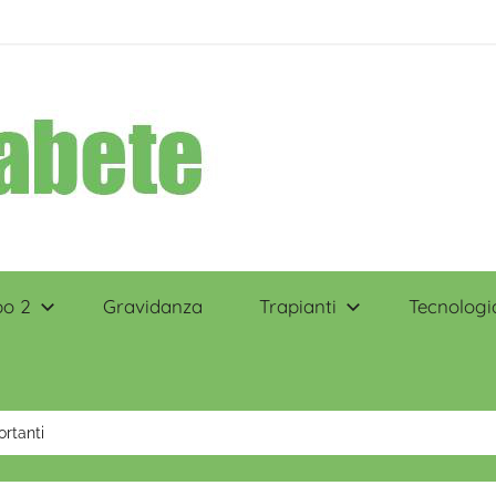
po 2
Gravidanza
Trapianti
Tecnologi
rtanti