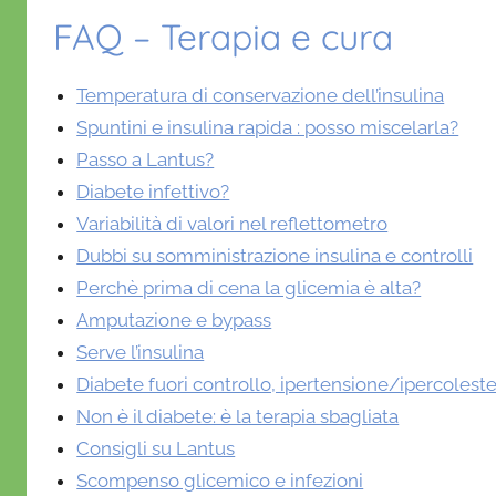
FAQ – Terapia e cura
Temperatura di conservazione dell’insulina
Spuntini e insulina rapida : posso miscelarla?
Passo a Lantus?
Diabete infettivo?
Variabilità di valori nel reflettometro
Dubbi su somministrazione insulina e controlli
Perchè prima di cena la glicemia è alta?
Amputazione e bypass
Serve l’insulina
Diabete fuori controllo, ipertensione/ipercolest
Non è il diabete: è la terapia sbagliata
Consigli su Lantus
Scompenso glicemico e infezioni