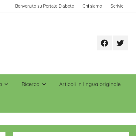
Benvenuto su Portale Diabete
Chi siamo
Scrivici
Facebook
Twitter
a
Ricerca
Articoli in lingua originale