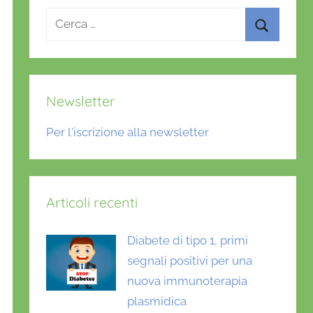
Ricerca
per:
Cerca
Newsletter
Per l'iscrizione alla newsletter
Articoli recenti
Diabete di tipo 1, primi
segnali positivi per una
nuova immunoterapia
plasmidica