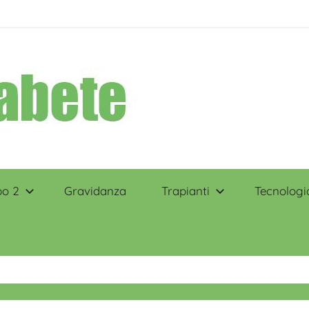
po 2
Gravidanza
Trapianti
Tecnologi