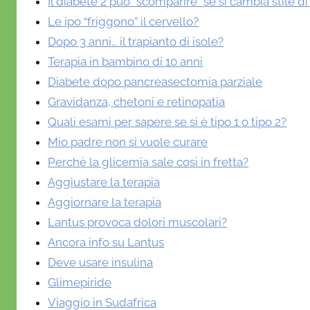
Il diabete 2 può “scomparire” se si cambia stile di
Le ipo “friggono” il cervello?
Dopo 3 anni… il trapianto di isole?
Terapia in bambino di 10 anni
Diabete dopo pancreasectomia parziale
Gravidanza, chetoni e retinopatia
Quali esami per sapere se si è tipo 1 o tipo 2?
Mio padre non si vuole curare
Perchè la glicemia sale così in fretta?
Aggiustare la terapia
Aggiornare la terapia
Lantus provoca dolori muscolari?
Ancora info su Lantus
Deve usare insulina
Glimepiride
Viaggio in Sudafrica