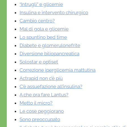
“Intrugli” e glicemie
Insulina e intervento chirurgico
Cambio centro?
Mal di gola e glicemie
Lo spuntino bed time
Diabete e glomerulonefrite
Diversione biliopancreatica
Solostar e optiset
Correzione iperglicemia mattutina
Actrapid non c’è più
C’è assuefazione all’insulina?
A che ora fare Lantus?
Metto il micro?
Le cose peggiorano
Sono preoccupato