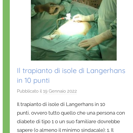
Il trapianto di isole di Langerhans
in 10 punti
Pubblicato il
19 Gennaio 2022
d
i
Il trapianto di isole di Langerhans in 10
D
punti, ovvero tutto quello che una persona con
a
diabete di tipo 1 o un suo familiare dovrebbe
n
sapere (o almeno il minimo sindacale): 1. Il
i