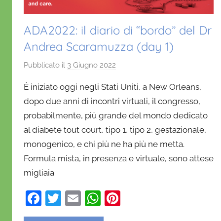
ADA2022: il diario di “bordo” del Dr
Andrea Scaramuzza (day 1)
Pubblicato il
3 Giugno 2022
d
i
È iniziato oggi negli Stati Uniti, a New Orleans,
D
dopo due anni di incontri virtuali, il congresso,
a
probabilmente, più grande del mondo dedicato
n
al diabete tout court, tipo 1, tipo 2, gestazionale,
i
e
monogenico, e chi più ne ha più ne metta.
l
Formula mista, in presenza e virtuale, sono attese
a
migliaia
D
'
F
T
E
W
Pi
O
a
w
m
h
nt
n