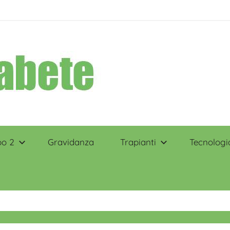
po 2
Gravidanza
Trapianti
Tecnologi