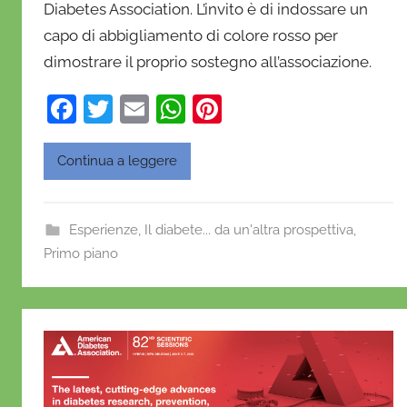
Diabetes Association. L’invito è di indossare un
i
e
capo di abbigliamento di colore rosso per
l
dimostrare il proprio sostegno all’associazione.
a
F
T
E
W
Pi
D
'
a
w
m
h
nt
O
c
itt
ai
at
er
Continua a leggere
n
e
er
l
s
e
o
b
A
st
f
Esperienze
,
Il diabete... da un'altra prospettiva
,
r
o
p
Primo piano
i
o
p
o
k