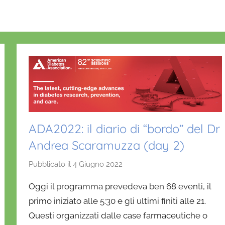
ADA2022: il diario di “bordo” del Dr
Andrea Scaramuzza (day 2)
Pubblicato il
4 Giugno 2022
d
i
Oggi il programma prevedeva ben 68 eventi, il
D
primo iniziato alle 5:30 e gli ultimi finiti alle 21.
a
Questi organizzati dalle case farmaceutiche o
n