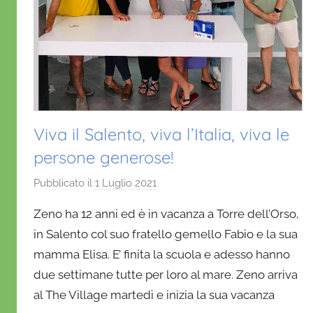
Viva il Salento, viva l’Italia, viva le
persone generose!
Pubblicato il
1 Luglio 2021
d
i
Zeno ha 12 anni ed è in vacanza a Torre dell’Orso,
D
in Salento col suo fratello gemello Fabio e la sua
a
mamma Elisa. E’ finita la scuola e adesso hanno
n
due settimane tutte per loro al mare. Zeno arriva
i
e
al The Village martedì e inizia la sua vacanza
l