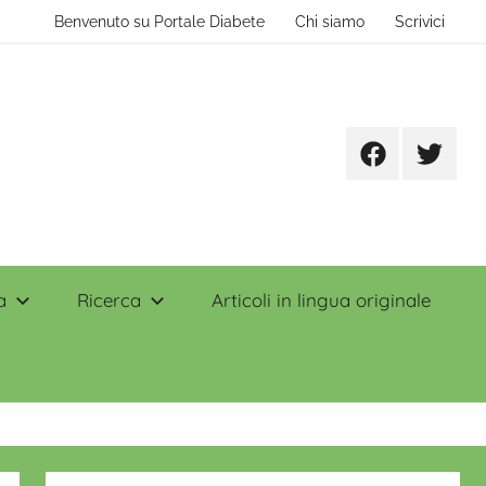
Benvenuto su Portale Diabete
Chi siamo
Scrivici
Facebook
Twitter
a
Ricerca
Articoli in lingua originale