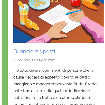
Bilanciare i pasti
Pubblicato il
8 Luglio 2021
d
i
Ho letto diversi commenti di persone che, a
D
causa del calo di appetito dovuto al caldo,
a
mangiano o mangerebbero solo frutta. Credo
n
potrebbe essere utile qualche indicazione
i
e
nutrizionale: La frutta è un ottimo alimento
l
leggero e rinfrescante, con diverse proprietà,