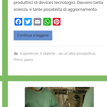
produttrici di devices tecnologici. Davvero tanta
i
e
scienza, e tante possibilità di aggiornamento.
l
F
T
E
W
Pi
a
D
a
w
m
h
nt
'
c
itt
ai
at
er
Continua a leggere
O
e
er
l
s
e
n
b
A
st
o
Esperienze
,
Il diabete... da un'altra prospettiva
,
o
p
f
Primo piano
r
o
p
i
k
o