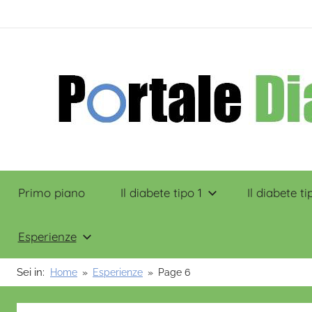
Salta
contenuto
al
contenuto
Portale
Primo piano
Il diabete tipo 1
Il diabete ti
Diabete
Esperienze
Sei in:
Home
Esperienze
Page 6