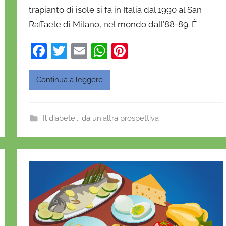
e
trapianto di isole si fa in Italia dal 1990 al San
l
Raffaele di Milano, nel mondo dall’88-89. È
a
F
T
E
W
Pi
D
'
a
w
m
h
nt
O
c
itt
ai
at
er
Continua a leggere
n
e
er
l
s
e
o
b
A
st
f
Il diabete... da un'altra prospettiva
r
o
p
i
o
p
o
k