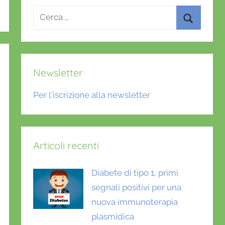
Ricerca
per:
Cerca
Newsletter
Per l'iscrizione alla newsletter
Articoli recenti
Diabete di tipo 1, primi
segnali positivi per una
nuova immunoterapia
plasmidica