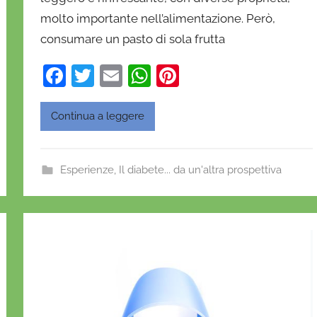
a
molto importante nell’alimentazione. Però,
D
consumare un pasto di sola frutta
'
O
F
T
E
W
Pi
n
a
w
m
h
nt
o
c
itt
ai
at
er
Continua a leggere
f
e
er
l
s
e
r
i
b
A
st
Esperienze
,
Il diabete... da un'altra prospettiva
o
o
p
o
p
k