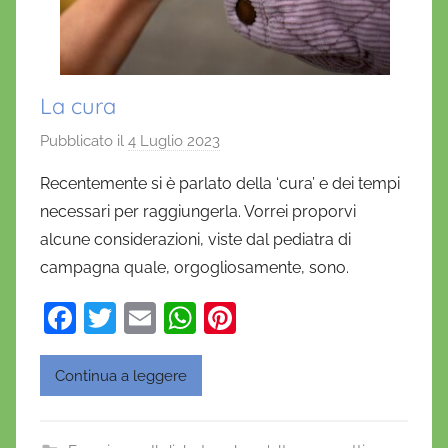
La cura
Pubblicato il
4 Luglio 2023
d
i
Recentemente si è parlato della ‘cura’ e dei tempi
D
necessari per raggiungerla. Vorrei proporvi
a
alcune considerazioni, viste dal pediatra di
n
campagna quale, orgogliosamente, sono.
i
e
F
T
E
W
Pi
l
a
w
m
h
nt
a
c
itt
ai
at
er
D
Continua a leggere
'
e
er
l
s
e
O
b
A
st