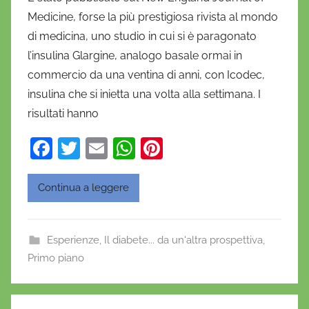
D
Medicine, forse la più prestigiosa rivista al mondo
a
di medicina, uno studio in cui si è paragonato
n
l’insulina Glargine, analogo basale ormai in
i
commercio da una ventina di anni, con Icodec,
e
insulina che si inietta una volta alla settimana. I
l
a
risultati hanno
D
F
T
E
W
Pi
'
a
w
m
h
nt
O
n
c
itt
ai
at
er
Continua a leggere
o
e
er
l
s
e
f
b
A
st
r
Esperienze
,
Il diabete... da un'altra prospettiva
,
o
p
i
Primo piano
o
o
p
k