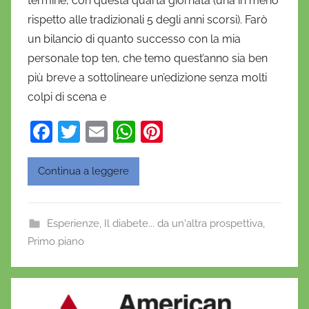
termine, con questa quarta giornata (una in meno
a
rispetto alle tradizionali 5 degli anni scorsi). Farò
n
un bilancio di quanto successo con la mia
i
personale top ten, che temo quest’anno sia ben
e
più breve a sottolineare un’edizione senza molti
l
a
colpi di scena e
D
F
T
E
W
Pi
'
a
w
m
h
nt
O
n
c
itt
ai
at
er
Continua a leggere
o
e
er
l
s
e
f
b
A
st
r
Esperienze
,
Il diabete... da un'altra prospettiva
,
o
p
i
Primo piano
o
o
p
k