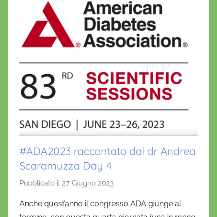
#ADA2023 raccontato dal dr Andrea
Scaramuzza Day 4
Pubblicato il
27 Giugno 2023
d
i
Anche quest’anno il congresso ADA giunge al
D