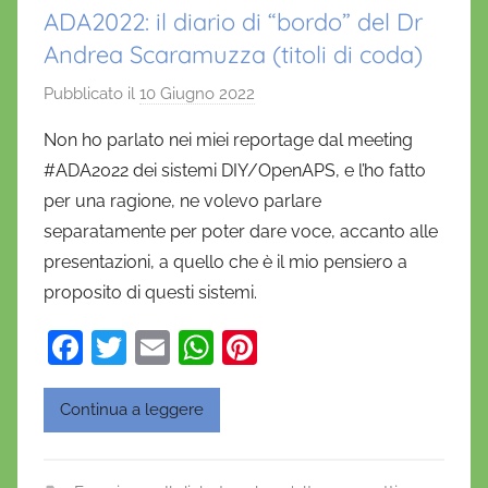
ADA2022: il diario di “bordo” del Dr
Andrea Scaramuzza (titoli di coda)
Pubblicato il
10 Giugno 2022
d
i
Non ho parlato nei miei reportage dal meeting
D
#ADA2022 dei sistemi DIY/OpenAPS, e l’ho fatto
a
per una ragione, ne volevo parlare
n
separatamente per poter dare voce, accanto alle
i
presentazioni, a quello che è il mio pensiero a
e
proposito di questi sistemi.
l
a
F
T
E
W
Pi
D
a
w
m
h
nt
'
O
c
itt
ai
at
er
Continua a leggere
n
e
er
l
s
e
o
b
A
st