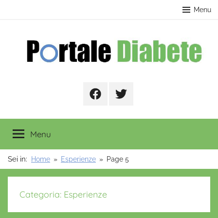
Salta
contenuto
Menu
al
contenuto
Portale
Facebook
Twitter
Diabete
Menu
Sei in:
Home
Esperienze
Page 5
Categoria:
Esperienze