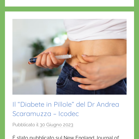
o
p
f
r
k
i
o
Il “Diabete in Pillole” del Dr Andrea
Scaramuzza – Icodec
Pubblicato il
30 Giugno 2023
d
i
È stato pubblicato sul New England Journal of