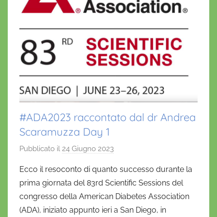
#ADA2023 raccontato dal dr Andrea
Scaramuzza Day 1
Pubblicato il
24 Giugno 2023
d
i
Ecco il resoconto di quanto successo durante la
D
prima giornata del 83rd Scientific Sessions del
a
congresso della American Diabetes Association
n
(ADA), iniziato appunto ieri a San Diego, in
i