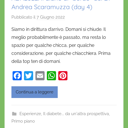
Andrea Scaramuzza (day 4)
Pubblicato il
7 Giugno 2022
d
i
Siamo in dirittura d’arrivo. Domani si chiude. Il
D
meglio probabilmente è passato, ma resta lo
a
spazio per qualche chicca, per qualche
n
considerazione, per qualche chiacchiera. Prima
i
della top ten di domani.
e
l
F
T
E
W
Pi
a
a
w
m
h
nt
D
c
itt
ai
at
er
'
Continua a leggere
O
e
er
l
s
e
n
b
A
st
Esperienze
,
Il diabete... da un'altra prospettiva
o
,
o
p
Primo piano
f