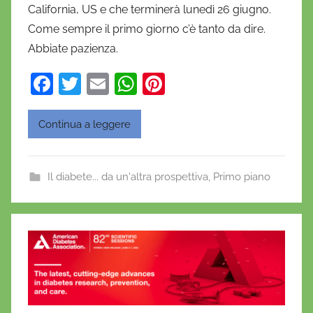
California, US e che terminerà lunedì 26 giugno.
e
Come sempre il primo giorno c’è tanto da dire.
l
a
Abbiate pazienza.
D
F
T
E
W
Pi
'
a
w
m
h
nt
O
n
c
itt
ai
at
er
Continua a leggere
o
e
er
l
s
e
f
b
A
st
r
Il diabete... da un'altra prospettiva
,
Primo piano
o
p
i
o
o
p
k