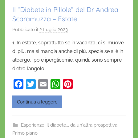
Il “Diabete in Pillole” del Dr Andrea
Scaramuzza – Estate
Pubblicato il
2 Luglio 2023
d
i
1. In estate, soprattutto se in vacanza, ci si muove
D
di più, ma si mangia anche di più, specie se si è in
a
albergo. Ipo e iperglicemie, quindi, sono sempre
n
dietro l’angolo.
i
e
F
T
E
W
Pi
l
a
w
m
h
nt
a
c
itt
ai
at
er
D
Continua a leggere
'
e
er
l
s
e
O
b
A
st
Esperienze
,
Il diabete... da un'altra prospettiva
,
n
o
p
Primo piano
o