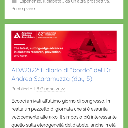
f
Esperienze
,
Il diabete... da un'altra prospettiva
,
o
p
r
Primo piano
o
p
i
o
k
ADA2022: il diario di “bordo” del Dr
Andrea Scaramuzza (day 5)
Pubblicato il
8 Giugno 2022
d
i
Eccoci arrivati all’ultimo giorno di congresso. In
D
realtà un pezzetto di giornata che si è esaurita
a
velocemente alle 9.30. Il simposio più interessante
n
quello sulla eterogeneità del diabete, anche in età
i