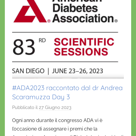
#ADA2023 raccontato dal dr Andrea
Scaramuzza Day 3
Pubblicato il
27 Giugno 2023
d
i
Ogni anno durante il congresso ADA vi è
D
l’occasione di assegnare i premi che la
a