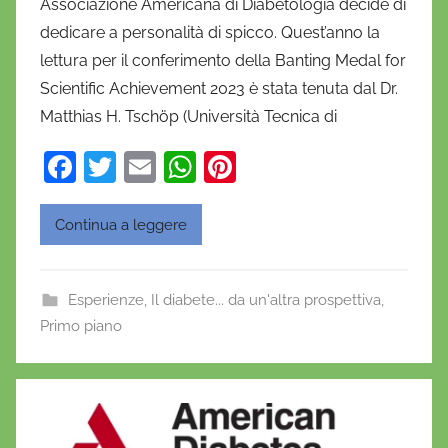
Associazione Americana di Diabetologia decide di
n
dedicare a personalità di spicco. Quest’anno la
i
lettura per il conferimento della Banting Medal for
e
Scientific Achievement 2023 è stata tenuta dal Dr.
l
a
Matthias H. Tschöp (Università Tecnica di
D
F
T
E
W
Pi
'
a
w
m
h
nt
O
n
c
itt
ai
at
er
Continua a leggere
o
e
er
l
s
e
f
b
A
st
r
Esperienze
,
Il diabete... da un'altra prospettiva
,
o
p
i
Primo piano
o
o
p
k