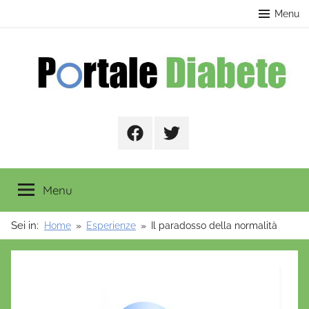
Salta
contenuto
Menu
al
contenuto
Portale
Facebook
Twitter
Diabete
Menu
Sei in:
Home
Esperienze
Il paradosso della normalità