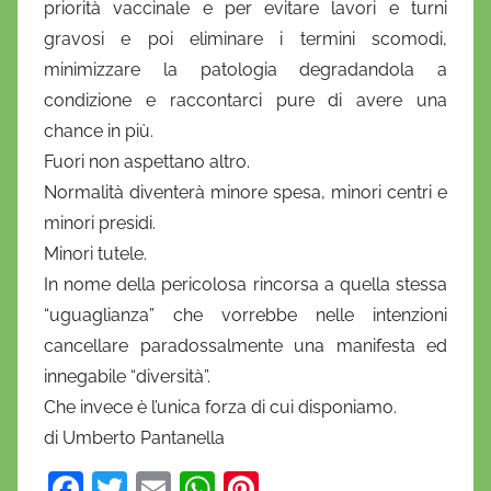
priorità vaccinale e per evitare lavori e turni
gravosi e poi eliminare i termini scomodi,
minimizzare la patologia degradandola a
condizione e raccontarci pure di avere una
chance in più.
Fuori non aspettano altro.
Normalità diventerà minore spesa, minori centri e
minori presidi.
Minori tutele.
In nome della pericolosa rincorsa a quella stessa
“uguaglianza” che vorrebbe nelle intenzioni
cancellare paradossalmente una manifesta ed
innegabile “diversità”.
Che invece è l’unica forza di cui disponiamo.
di Umberto Pantanella
F
T
E
W
Pi