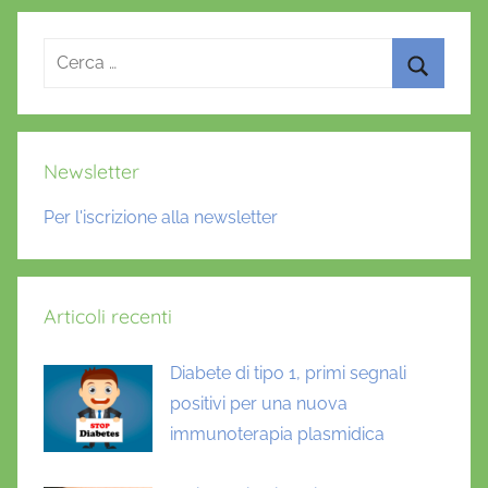
i
a
Ricerca
b
per:
e
Cerca
t
e
Newsletter
,
m
Per l'iscrizione alla newsletter
a
l
a
Articoli recenti
t
t
Diabete di tipo 1, primi segnali
i
positivi per una nuova
a
immunoterapia plasmidica