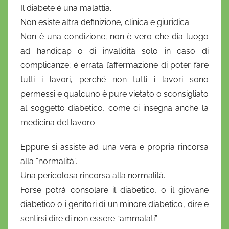
Il diabete è una malattia.
D
Non esiste altra definizione, clinica e giuridica.
a
Non è una condizione; non è vero che dia luogo
n
ad handicap o di invalidità solo in caso di
i
complicanze; è errata l’affermazione di poter fare
e
tutti i lavori, perché non tutti i lavori sono
l
a
permessi e qualcuno è pure vietato o sconsigliato
D
al soggetto diabetico, come ci insegna anche la
'
medicina del lavoro.
O
n
Eppure si assiste ad una vera e propria rincorsa
o
alla “normalità”.
f
Una pericolosa rincorsa alla normalità.
r
Forse potrà consolare il diabetico, o il giovane
i
diabetico o i genitori di un minore diabetico, dire e
o
sentirsi dire di non essere “ammalati”.