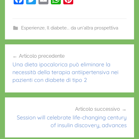
a
w
m
h
nt
c
itt
ai
at
er
e
er
l
s
e
Esperienze
,
Il diabete... da un'altra prospettiva
b
A
st
c
o
p
Navigazione
o
Articolo precedente
o
p
articoli
n
Una dieta ipocalorica può eliminare la
k
d
necessità della terapia antiipertensiva nei
i
pazienti con diabete di tipo 2
z
i
o
n
Articolo successivo
Session will celebrate life-changing century
e
of insulin discovery, advances
,
d