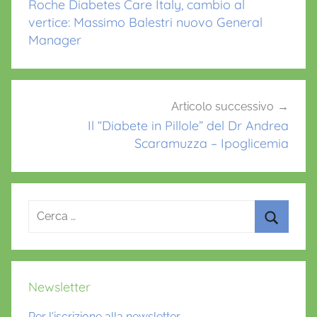
Roche Diabetes Care Italy, cambio al
k
r
vertice: Massimo Balestri nuovo General
e
Manager
a
S
c
a
Articolo successivo
Il “Diabete in Pillole” del Dr Andrea
r
Scaramuzza – Ipoglicemia
a
m
u
z
Ricerca
z
per:
a
Cerca
,
c
Newsletter
u
r
Per l'iscrizione alla newsletter