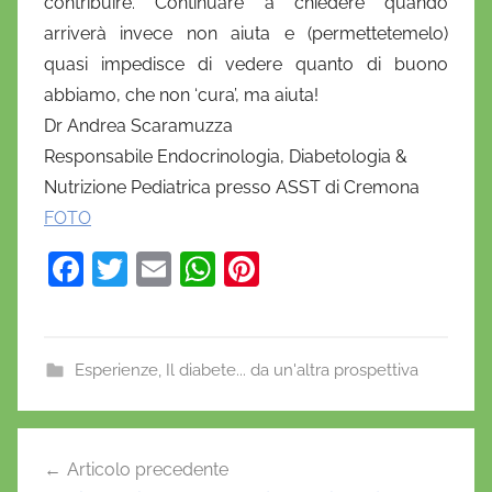
contribuire. Continuare a chiedere quando
arriverà invece non aiuta e (permettetemelo)
quasi impedisce di vedere quanto di buono
abbiamo, che non ‘cura’, ma aiuta!
Dr Andrea Scaramuzza
Responsabile Endocrinologia, Diabetologia &
Nutrizione Pediatrica presso ASST di Cremona
FOTO
F
T
E
W
Pi
a
w
m
h
nt
c
itt
ai
at
er
e
er
l
s
e
Esperienze
,
Il diabete... da un'altra prospettiva
b
A
st
A
o
p
Navigazione
n
Articolo precedente
o
p
articoli
d