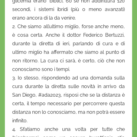
glicemia erano ‘biblici’, 60 se non addirittura 120
i
secondi, i sistemi ibridi (più o meno avanzati)
o
erano ancora di la da venire.
2. Che siamo all’ultimo miglio, forse anche meno,
è cosa certa. Anche il dottor Federico Bertuzzi,
durante la diretta di ieri, parlando di cura e di
ultimo miglio ha affermato che siamo al punto di
non ritorno. La cura ci sarà, è certo, ciò che non
conosciamo sono i tempi.
3. Io stesso, rispondendo ad una domanda sulla
cura durante la diretta sulle novità in arrivo da
San Diego, #ada2023, risposi che se la distanza è
certa, il tempo necessario per percorrere questa
distanza non lo conosciamo, ma non potrà essere
infinito.
4. Sfatiamo anche una volta per tutte che