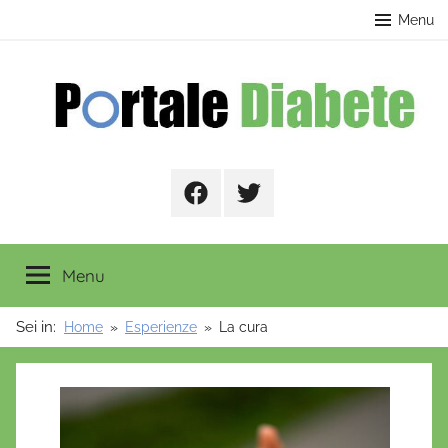
Salta
contenuto
Menu
al
contenuto
Portale
Facebook
Twitter
Diabete
Menu
Sei in:
Home
Esperienze
La cura