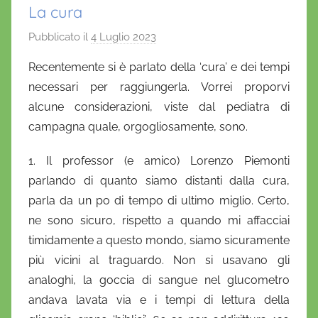
La cura
Pubblicato il
4 Luglio 2023
d
i
Recentemente si è parlato della ‘cura’ e dei tempi
D
necessari per raggiungerla. Vorrei proporvi
a
alcune considerazioni, viste dal pediatra di
n
campagna quale, orgogliosamente, sono.
i
e
1. Il professor (e amico) Lorenzo Piemonti
l
parlando di quanto siamo distanti dalla cura,
a
parla da un po di tempo di ultimo miglio. Certo,
D
ne sono sicuro, rispetto a quando mi affacciai
'
timidamente a questo mondo, siamo sicuramente
O
n
più vicini al traguardo. Non si usavano gli
o
analoghi, la goccia di sangue nel glucometro
f
andava lavata via e i tempi di lettura della
r