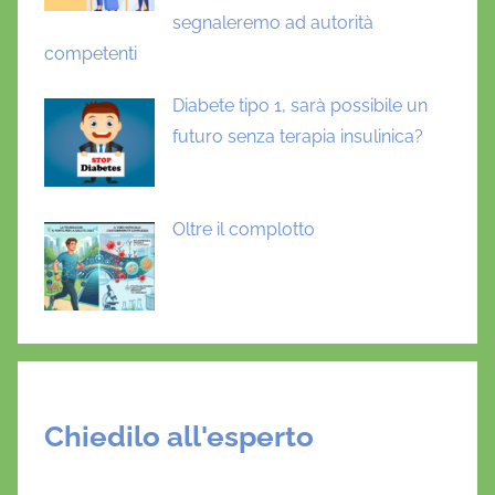
t
segnaleremo ad autorità
e
competenti
Diabete tipo 1, sarà possibile un
futuro senza terapia insulinica?
Oltre il complotto
Chiedilo all'esperto