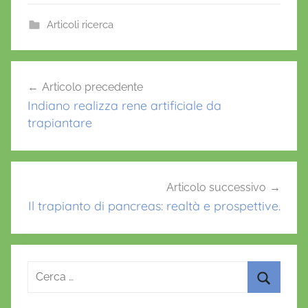
c
itt
ai
at
er
e
er
l
s
e
Articoli ricerca
b
A
st
o
p
Navigazione
Articolo precedente
o
p
articoli
Indiano realizza rene artificiale da
k
trapiantare
Articolo successivo
Il trapianto di pancreas: realtà e prospettive.
Ricerca
per:
Cerca