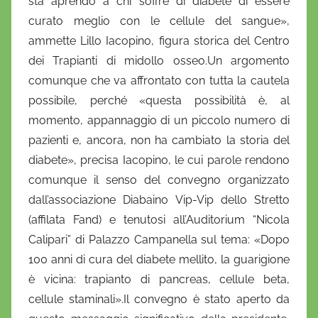
sta aprendo a chi soffre di diabete di essere
i
curato meglio con le cellule del sangue»,
o
ammette Lillo Iacopino, figura storica del Centro
dei Trapianti di midollo osseo.Un argomento
comunque che va affrontato con tutta la cautela
possibile, perché «questa possibilità è, al
momento, appannaggio di un piccolo numero di
pazienti e, ancora, non ha cambiato la storia del
diabete», precisa Iacopino, le cui parole rendono
comunque il senso del convegno organizzato
dall’associazione Diabaino Vip-Vip dello Stretto
(affilata Fand) e tenutosi all’Auditorium “Nicola
Calipari” di Palazzo Campanella sul tema: «Dopo
100 anni di cura del diabete mellito, la guarigione
è vicina: trapianto di pancreas, cellule beta,
cellule staminali».Il convegno è stato aperto da