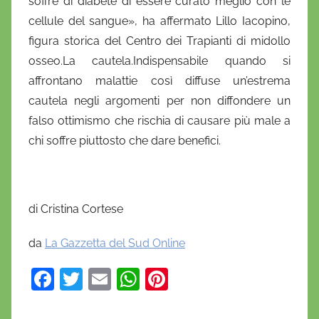
soffre di diabete di essere curato meglio con le
cellule del sangue», ha affermato Lillo Iacopino,
figura storica del Centro dei Trapianti di midollo
osseo.La cautela.Indispensabile quando si
affrontano malattie così diffuse un’estrema
cautela negli argomenti per non diffondere un
falso ottimismo che rischia di causare più male a
chi soffre piuttosto che dare benefici.
di Cristina Cortese
da
La Gazzetta del Sud Online
F
T
E
W
Pi
a
w
m
h
nt