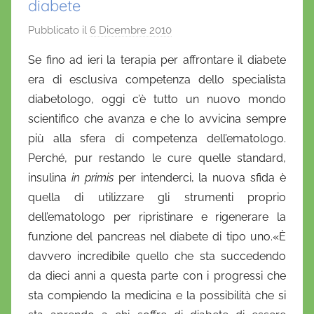
diabete
Pubblicato il
6 Dicembre 2010
d
i
Se fino ad ieri la terapia per affrontare il diabete
D
era di esclusiva competenza dello specialista
a
diabetologo, oggi c’è tutto un nuovo mondo
n
scientifico che avanza e che lo avvicina sempre
i
più alla sfera di competenza dell’ematologo.
e
Perché, pur restando le cure quelle standard,
l
a
insulina
in primis
per intenderci, la nuova sfida è
D
quella di utilizzare gli strumenti proprio
'
dell’ematologo per ripristinare e rigenerare la
O
funzione del pancreas nel diabete di tipo uno.«È
n
davvero incredibile quello che sta succedendo
o
da dieci anni a questa parte con i progressi che
f
sta compiendo la medicina e la possibilità che si
r