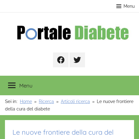
Salta
contenuto
Menu
al
contenuto
Portale
Facebook
Twitter
Diabete
Menu
Sei in:
Home
Ricerca
Articoli ricerca
Le nuove frontiere
della cura del diabete
Le nuove frontiere della cura del