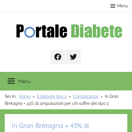
Salta
contenuto
Menu
al
contenuto
Portale
Facebook
Twitter
Diabete
Menu
Sei in:
Home
Il diabete tipo 2
Complicanze
In Gran
Bretagna + 43% di amputazioni per chi soffre del tipo 2
In Gran Bretagna + 43% di