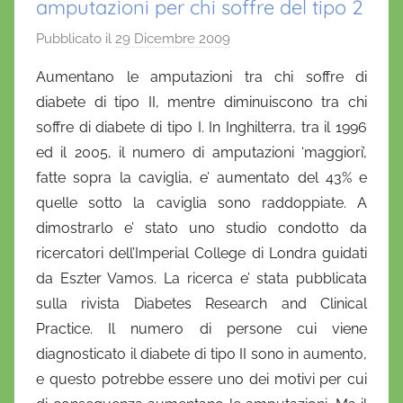
amputazioni per chi soffre del tipo 2
Pubblicato il
29 Dicembre 2009
d
i
Aumentano le amputazioni tra chi soffre di
D
diabete di tipo II, mentre diminuiscono tra chi
a
soffre di diabete di tipo I. In Inghilterra, tra il 1996
n
ed il 2005, il numero di amputazioni ‘maggiori’,
i
fatte sopra la caviglia, e’ aumentato del 43% e
e
quelle sotto la caviglia sono raddoppiate. A
l
a
dimostrarlo e’ stato uno studio condotto da
D
ricercatori dell’Imperial College di Londra guidati
'
da Eszter Vamos. La ricerca e’ stata pubblicata
O
sulla rivista Diabetes Research and Clinical
n
Practice. Il numero di persone cui viene
o
diagnosticato il diabete di tipo II sono in aumento,
f
e questo potrebbe essere uno dei motivi per cui
r