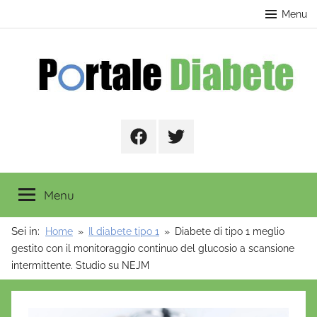
Salta
contenuto
Menu
al
contenuto
Portale
Facebook
Twitter
Diabete
Menu
Sei in:
Home
Il diabete tipo 1
Diabete di tipo 1 meglio
gestito con il monitoraggio continuo del glucosio a scansione
intermittente. Studio su NEJM