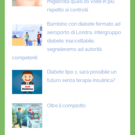
migliorata quasi 20 volte in più
r
rispetto ai controlli
a
g
Bambino con diabete fermato ad
g
aeroporto di Londra, Intergruppo
i
diabete: inaccettabile,
o
segnaleremo ad autorità
c
competenti
o
n
Diabete tipo 1, sarà possibile un
t
futuro senza terapia insulinica?
i
n
u
Oltre il complotto
o
,
N
E