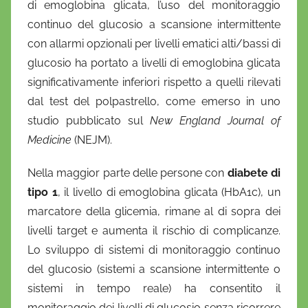
di emoglobina glicata, l’uso del monitoraggio
a
continuo del glucosio a scansione intermittente
n
con allarmi opzionali per livelli ematici alti/bassi di
i
glucosio ha portato a livelli di emoglobina glicata
e
significativamente inferiori rispetto a quelli rilevati
l
a
dal test del polpastrello
, come emerso in uno
D
studio pubblicato sul
New England Journal of
'
Medicine
(NEJM).
O
n
Nella maggior parte delle persone con
diabete di
o
tipo 1
, il livello di emoglobina glicata (HbA1c), un
f
marcatore della glicemia, rimane al di sopra dei
r
livelli target e aumenta il rischio di complicanze.
i
Lo sviluppo di sistemi di monitoraggio continuo
o
del glucosio (sistemi a scansione intermittente o
sistemi in tempo reale) ha consentito il
monitoraggio dei livelli di glucosio senza ricorrere