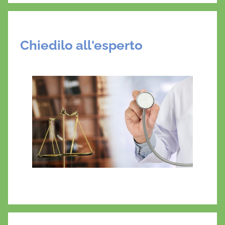
J
M
,
Chiedilo all'esperto
T
I
R