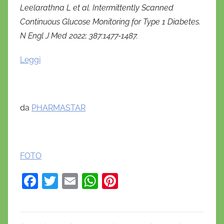
Leelarathna L et al. Intermittently Scanned
Continuous Glucose Monitoring for Type 1 Diabetes.
N Engl J Med 2022; 387:1477-1487.
Leggi
da
PHARMASTAR
FOTO
F
T
E
W
Pi
a
w
m
h
nt
c
itt
ai
at
er