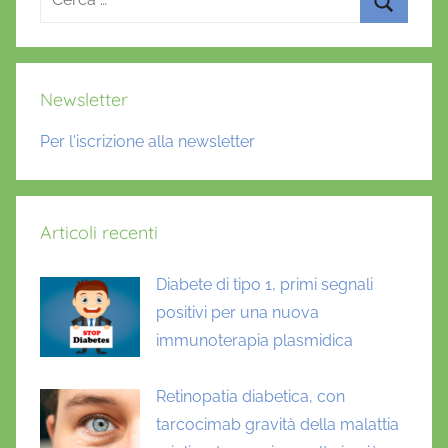
-
per:
U
Cerca
K
,
Newsletter
G
l
Per l'iscrizione alla newsletter
i
c
a
Articoli recenti
t
a
Diabete di tipo 1, primi segnali
,
positivi per una nuova
m
o
immunoterapia plasmidica
n
i
Retinopatia diabetica, con
t
tarcocimab gravità della malattia
o