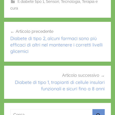
e
er
l
s
e
Il diabete tipo 1
,
Sensori
,
Tecnologia
,
Terapia e
cura
b
A
st
o
p
d
Navigazione
o
p
i
Articolo precedente
k
articoli
a
Diabete di tipo 2, alcuni farmaci sono più
b
efficaci di altri nel mantenere i corretti livelli
e
glicemici
t
e
1
,
Articolo successivo
Diabete di tipo 1, trapianti di cellule insulari
F
funzionali e sicuri fino a 8 anni
L
A
S
H
Ricerca