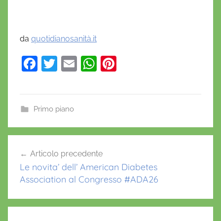
da
quotidianosanità.it
F
T
E
W
Pi
a
w
m
h
nt
c
itt
ai
at
er
e
er
l
s
e
Primo piano
b
A
st
o
p
Navigazione
Articolo precedente
o
p
articoli
Le novita’ dell’ American Diabetes
k
Association al Congresso #ADA26