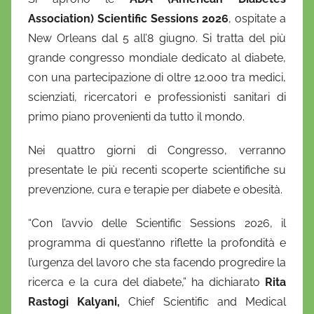
a
Association) Scientific Sessions 2026
, ospitate a
n
New Orleans dal 5 all’8 giugno. Si tratta del più
i
grande congresso mondiale dedicato al diabete,
e
con una partecipazione di oltre 12.000 tra medici,
l
scienziati, ricercatori e professionisti sanitari di
a
primo piano provenienti da tutto il mondo.
D
'
Nei quattro giorni di Congresso, verranno
O
presentate le più recenti scoperte scientifiche su
n
prevenzione, cura e terapie per diabete e obesità.
o
f
“Con l’avvio delle Scientific Sessions 2026, il
r
programma di quest’anno riflette la profondità e
i
l’urgenza del lavoro che sta facendo progredire la
o
ricerca e la cura del diabete,” ha dichiarato
Rita
Rastogi Kalyani,
Chief Scientific and Medical