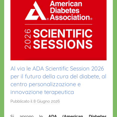
Al via le ADA Scientific Session 2026
per il futuro della cura del diabete, al
centro personalizzazione e
innovazione terapeutica
Pubblicato il
8 Giugno 2026
d
i
D
Si aprono le
ADA (American Diabetes