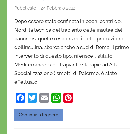
Pubblicato il
24 Febbraio 2012
d
i
Dopo essere stata confinata in pochi centri del
D
Nord, la tecnica del trapianto delle insulae del
a
pancreas, quelle responsabili della produzione
n
dell’insulina, sbarca anche a sud di Roma. Il primo
i
e
intervento di questo tipo, riferisce l’Istituto
l
Mediterraneo per i Trapianti e Terapie ad Alta
a
Specializzazione (Ismett) di Palermo, è stato
D
effettuato
'
O
F
T
E
W
Pi
n
a
w
m
h
nt
o
c
itt
ai
at
er
Continua a leggere
f
e
er
l
s
e
r
i