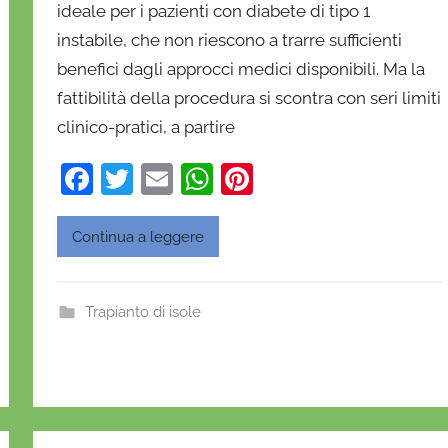
ideale per i pazienti con diabete di tipo 1
n
instabile, che non riescono a trarre sufficienti
i
e
benefici dagli approcci medici disponibili. Ma la
l
fattibilità della procedura si scontra con seri limiti
a
clinico-pratici, a partire
D
'
F
T
E
W
Pi
O
a
w
m
h
nt
n
c
itt
ai
at
er
Continua a leggere
o
e
er
l
s
e
f
b
A
st
r
Trapianto di isole
i
o
p
o
o
p
k