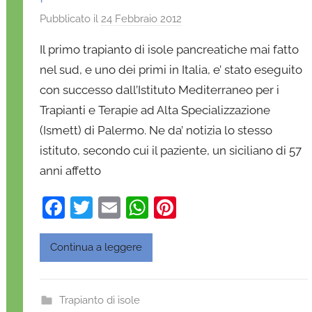
Pubblicato il
24 Febbraio 2012
d
i
Il primo trapianto di isole pancreatiche mai fatto
D
nel sud, e uno dei primi in Italia, e’ stato eseguito
a
con successo dall’Istituto Mediterraneo per i
n
Trapianti e Terapie ad Alta Specializzazione
i
e
(Ismett) di Palermo. Ne da’ notizia lo stesso
l
istituto, secondo cui il paziente, un siciliano di 57
a
anni affetto
D
'
F
T
E
W
Pi
O
a
w
m
h
nt
n
c
itt
ai
at
er
Continua a leggere
o
e
er
l
s
e
f
b
A
st
r
Trapianto di isole
i