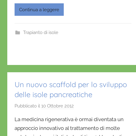
a
w
m
h
nt
f
c
itt
ai
at
er
Continua a leggere
r
e
er
l
s
e
i
o
b
A
st
Trapianto di isole
o
p
o
p
k
Un nuovo scaffold per lo sviluppo
delle isole pancreatiche
Pubblicato il
10 Ottobre 2012
d
i
La medicina rigenerativa è ormai diventata un
D
approccio innovativo al trattamento di molte
a