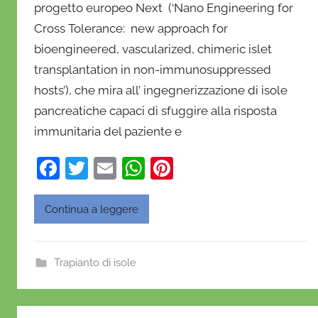
progetto europeo Next (‘Nano Engineering for
n
Cross Tolerance: new approach for
i
e
bioengineered, vascularized, chimeric islet
l
transplantation in non-immunosuppressed
a
hosts’), che mira all’ ingegnerizzazione di isole
D
pancreatiche capaci di sfuggire alla risposta
'
immunitaria del paziente e
O
n
F
T
E
W
Pi
o
a
w
m
h
nt
f
c
itt
ai
at
er
Continua a leggere
r
e
er
l
s
e
i
o
b
A
st
Trapianto di isole
o
p
o
p