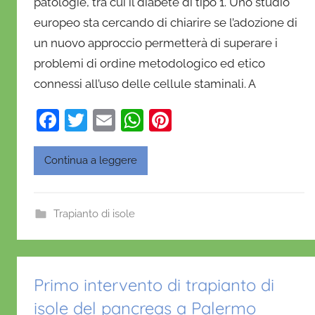
patologie, tra cui il diabete di tipo 1. Uno studio
n
europeo sta cercando di chiarire se l’adozione di
i
e
un nuovo approccio permetterà di superare i
l
problemi di ordine metodologico ed etico
a
connessi all’uso delle cellule staminali. A
D
'
F
T
E
W
Pi
O
a
w
m
h
nt
n
c
itt
ai
at
er
Continua a leggere
o
e
er
l
s
e
f
b
A
st
r
Trapianto di isole
i
o
p
o
o
p
k
Primo intervento di trapianto di
isole del pancreas a Palermo