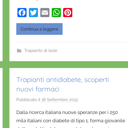
'
O
F
T
E
W
Pi
n
a
w
m
h
nt
o
c
itt
ai
at
er
Continua a leggere
f
e
er
l
s
e
r
i
b
A
st
Trapianto di isole
o
o
p
o
p
k
Trapianti antidiabete, scoperti
nuovi farmaci
Pubblicato il
18 Settembre 2012
d
i
Dalla ricerca italiana nuove speranze per i 250
D
mila italiani con diabete di tipo 1, forma giovanile
a