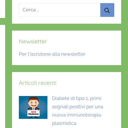
Ricerca
per:
Cerca
Newsletter
Per l'iscrizione alla newsletter
Articoli recenti
Diabete di tipo 1, primi
segnali positivi per una
nuova immunoterapia
plasmidica