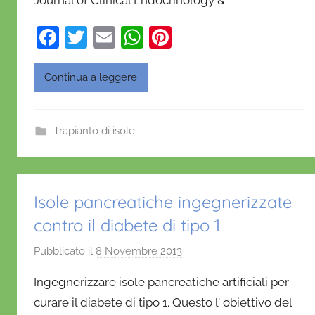
Journal of Clinical Endocrinology &
D
'
F
T
E
W
Pi
O
a
w
m
h
nt
n
c
itt
ai
at
er
Continua a leggere
o
e
er
l
s
e
f
b
A
st
r
Trapianto di isole
i
o
p
o
o
p
k
Isole pancreatiche ingegnerizzate
contro il diabete di tipo 1
Pubblicato il
8 Novembre 2013
d
i
Ingegnerizzare isole pancreatiche artificiali per
D
curare il diabete di tipo 1. Questo l’ obiettivo del
a