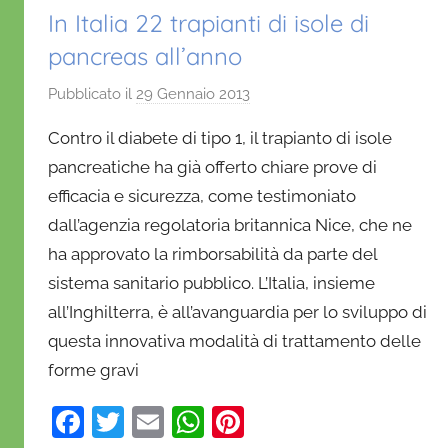
k
In Italia 22 trapianti di isole di
pancreas all’anno
Pubblicato il
29 Gennaio 2013
d
i
Contro il diabete di tipo 1, il trapianto di isole
D
pancreatiche ha già offerto chiare prove di
a
efficacia e sicurezza, come testimoniato
n
dall’agenzia regolatoria britannica Nice, che ne
i
e
ha approvato la rimborsabilità da parte del
l
sistema sanitario pubblico. L’Italia, insieme
a
all’Inghilterra, è all’avanguardia per lo sviluppo di
D
questa innovativa modalità di trattamento delle
'
forme gravi
O
n
F
T
E
W
Pi
o