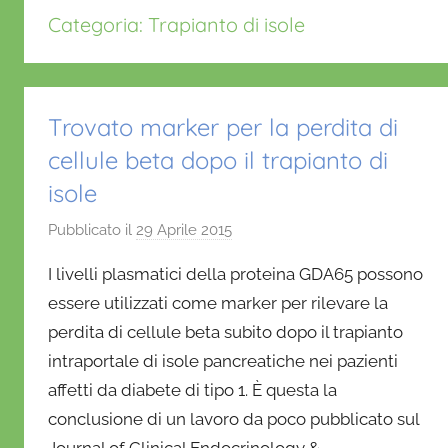
Categoria:
Trapianto di isole
Trovato marker per la perdita di
cellule beta dopo il trapianto di
isole
Pubblicato il
29 Aprile 2015
d
i
I livelli plasmatici della proteina GDA65 possono
D
essere utilizzati come marker per rilevare la
a
perdita di cellule beta subito dopo il trapianto
n
intraportale di isole pancreatiche nei pazienti
i
e
affetti da diabete di tipo 1. È questa la
l
conclusione di un lavoro da poco pubblicato sul
a