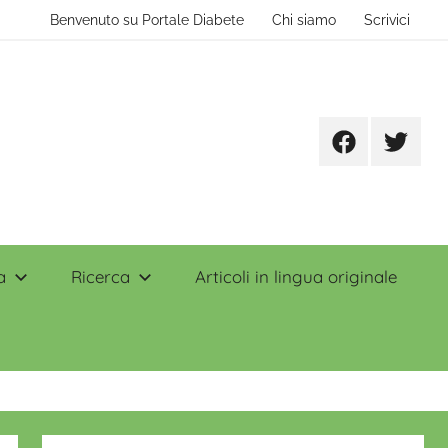
Benvenuto su Portale Diabete
Chi siamo
Scrivici
Facebook
Twitter
a
Ricerca
Articoli in lingua originale