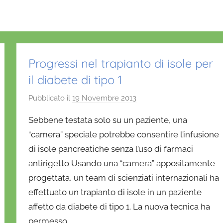
Progressi nel trapianto di isole per
il diabete di tipo 1
Pubblicato il
19 Novembre 2013
d
i
Sebbene testata solo su un paziente, una
D
“camera” speciale potrebbe consentire l’infusione
a
di isole pancreatiche senza l’uso di farmaci
n
antirigetto Usando una “camera” appositamente
i
e
progettata, un team di scienziati internazionali ha
l
effettuato un trapianto di isole in un paziente
a
affetto da diabete di tipo 1. La nuova tecnica ha
D
permesso