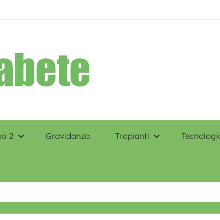
po 2
Gravidanza
Trapianti
Tecnologi