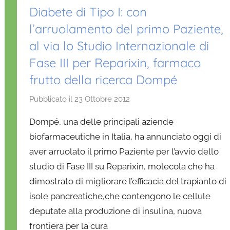
Diabete di Tipo I: con
l’arruolamento del primo Paziente,
al via lo Studio Internazionale di
Fase III per Reparixin, farmaco
frutto della ricerca Dompé
Pubblicato il
23 Ottobre 2012
d
i
Dompé, una delle principali aziende
D
biofarmaceutiche in Italia, ha annunciato oggi di
a
aver arruolato il primo Paziente per l’avvio dello
n
studio di Fase III su Reparixin, molecola che ha
i
e
dimostrato di migliorare l’efficacia del trapianto di
l
isole pancreatiche,che contengono le cellule
a
deputate alla produzione di insulina, nuova
D
frontiera per la cura