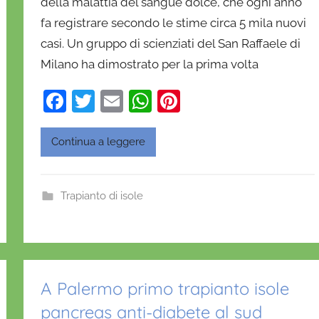
della malattia del sangue dolce, che ogni anno
n
fa registrare secondo le stime circa 5 mila nuovi
i
e
casi. Un gruppo di scienziati del San Raffaele di
l
Milano ha dimostrato per la prima volta
a
F
T
E
W
Pi
D
'
a
w
m
h
nt
O
c
itt
ai
at
er
Continua a leggere
n
e
er
l
s
e
o
b
A
st
f
Trapianto di isole
r
o
p
i
o
p
o
k
A Palermo primo trapianto isole
pancreas anti-diabete al sud