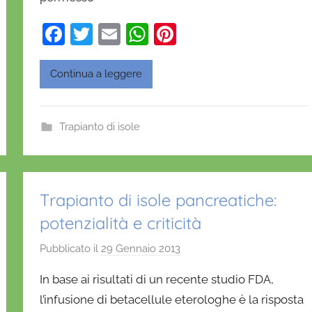
'
O
F
T
E
W
Pi
n
a
w
m
h
nt
o
c
itt
ai
at
er
Continua a leggere
f
e
er
l
s
e
r
i
b
A
st
Trapianto di isole
o
o
p
o
p
k
Trapianto di isole pancreatiche:
potenzialità e criticità
Pubblicato il
29 Gennaio 2013
d
i
In base ai risultati di un recente studio FDA,
D
l’infusione di betacellule eterologhe è la risposta
a