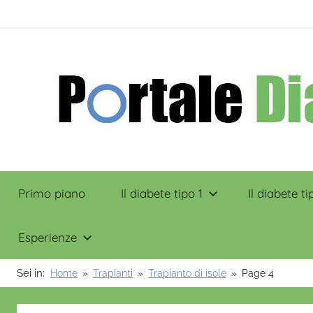
Salta
contenuto
al
contenuto
Portale
Primo piano
Il diabete tipo 1
Il diabete ti
Diabete
Esperienze
Sei in:
Home
Trapianti
Trapianto di isole
Page 4