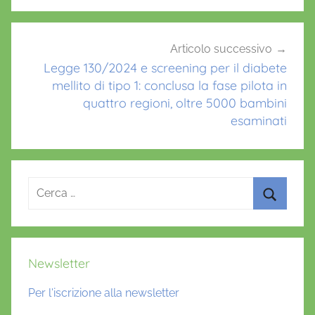
S
c
a
Articolo successivo
Legge 130/2024 e screening per il diabete
r
mellito di tipo 1: conclusa la fase pilota in
a
quattro regioni, oltre 5000 bambini
m
esaminati
u
z
z
a
Ricerca
,
per:
S
Cerca
a
n
Newsletter
a
B
Per l'iscrizione alla newsletter
i