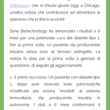
D
#ADA2025
, che si chiude giusto oggi a Chicago,
a
un’altra notizia che contribuisce ad alimentare la
n
speranza che la fine si avvicini!
i
e
Sana Biotechnology ha annunciato i risultati a 6
l
mesi per una potenziale cura del diabete tipo 1.
a
Per la prima volta, un paziente sta producendo
D
insulina senza l’uso di farmaci antirigetto. La
'
notizia fu data per la prima volta a gennaio di
O
n
quest’anno, di seguito gli aggiornamenti:
o
1. Il primo successo: Un paziente con diabete tipo
f
1, dopo aver ricevuto isole pancreatiche
r
i
modificate per essere “invisibili” al sistema
o
immunitario, sta producendo insulina in
autonomia. I dati a 6 mesi confermano il