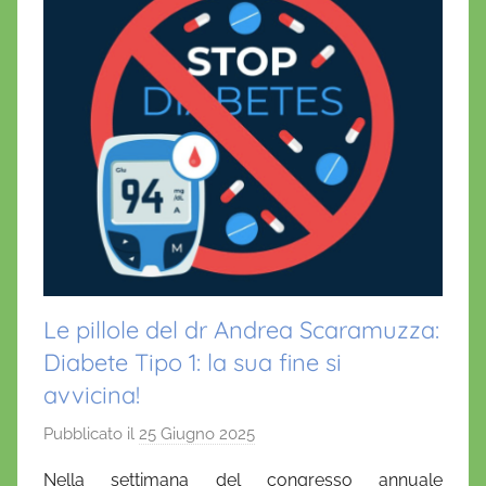
Le pillole del dr Andrea Scaramuzza:
Diabete Tipo 1: la sua fine si
avvicina!
Pubblicato il
25 Giugno 2025
d
i
Nella settimana del congresso annuale