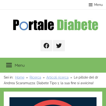
Salta
contenuto
Menu
al
contenuto
Portale
Facebook
Twitter
Diabete
Menu
Sei in:
Home
Ricerca
Articoli ricerca
Le pillole del dr
Andrea Scaramuzza: Diabete Tipo 1: la sua fine si avvicina!