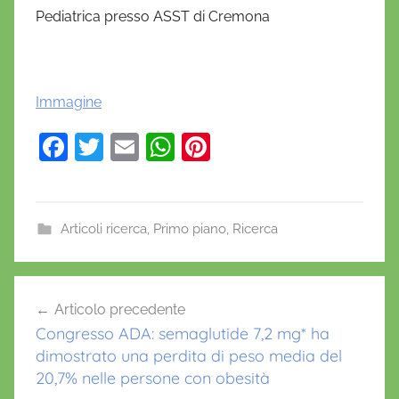
Pediatrica presso
ASST di Cremona
Immagine
F
T
E
W
Pi
a
w
m
h
nt
c
itt
ai
at
er
e
er
l
s
e
Articoli ricerca
,
Primo piano
,
Ricerca
b
A
st
A
o
p
Navigazione
n
Articolo precedente
o
p
articoli
d
Congresso ADA: semaglutide 7,2 mg* ha
k
r
dimostrato una perdita di peso media del
e
20,7% nelle persone con obesità
a