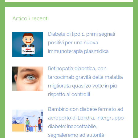
o
t
Articoli recenti
e
c
Diabete di tipo 1, primi segnali
h
positivi per una nuova
n
immunoterapia plasmidica
o
l
o
Retinopatia diabetica, con
g
tarcocimab gravità della malattia
y
migliorata quasi 20 volte in più
rispetto ai controlli
Bambino con diabete fermato ad
aeroporto di Londra, Intergruppo
diabete: inaccettabile,
segnaleremo ad autorità