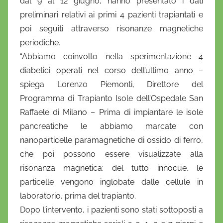
dal 9 al 12 giugno, hanno presentato i dati
i
preliminari relativi ai primi 4 pazienti trapiantati e
o
poi seguiti attraverso risonanze magnetiche
periodiche.
“Abbiamo coinvolto nella sperimentazione 4
diabetici operati nel corso dell’ultimo anno –
spiega Lorenzo Piemonti, Direttore del
Programma di Trapianto Isole dell’Ospedale San
Raffaele di Milano – Prima di impiantare le isole
pancreatiche le abbiamo marcate con
nanoparticelle paramagnetiche di ossido di ferro,
che poi possono essere visualizzate alla
risonanza magnetica: del tutto innocue, le
particelle vengono inglobate dalle cellule in
laboratorio, prima del trapianto.
Dopo l’intervento, i pazienti sono stati sottoposti a