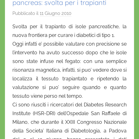
pancreas: svolta per i trapianti
Pubblicato il
11 Giugno 2010
d
i
Svolta per il trapianto di isole pancreatiche, la
D
nuova frontiera per curare i diabetici di tipo 1.
a
Oggi infatti e’ possibile valutare con precisione se
n
l’intervento ha avuto successo dopo che le isole
i
sono state infuse nel fegato: con una semplice
e
risonanza magnetica, infatti, si puo’ vedere dove si
l
a
localizza il tessuto trapiantato e ripetendo la
D
valutazione si puo’ seguire quando e quanto
'
tessuto viene perso nel tempo.
O
Ci sono riusciti i ricercatori del Diabetes Research
n
Institute (HSR-DRI) dell’Ospedale San Raffaele di
o
Milano, che durante il XXIII Congresso Nazionale
f
della Societa’ Italiana di Diabetologia, a Padova
r