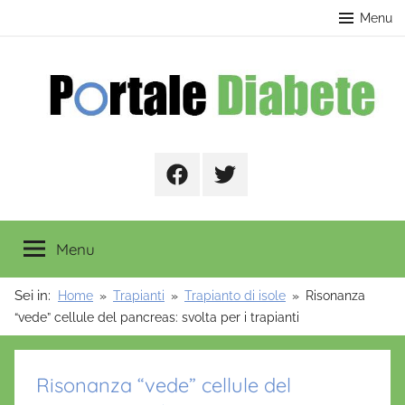
Salta
contenuto
Menu
al
contenuto
Portale
Facebook
Twitter
Diabete
Menu
Sei in:
Home
Trapianti
Trapianto di isole
Risonanza
“vede” cellule del pancreas: svolta per i trapianti
Risonanza “vede” cellule del