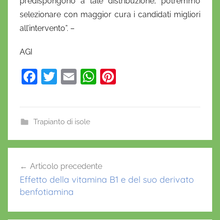
predispongono a tale distribuzione, potremmo
selezionare con maggior cura i candidati migliori
all’intervento”. –
AGI
F
T
E
W
Pi
a
w
m
h
nt
c
itt
ai
at
er
e
er
l
s
e
Trapianto di isole
b
A
st
o
p
Navigazione
Articolo precedente
o
p
articoli
Effetto della vitamina B1 e del suo derivato
k
benfotiamina