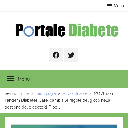
Salta
contenuto
Menu
al
contenuto
Portale
Facebook
Twitter
Diabete
Menu
Sei in:
Home
Tecnologia
Microinfusore
MOVI, con
Tandem Diabetes Care, cambia le regole del gioco nella
gestione del diabete di Tipo 1