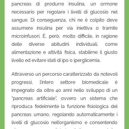
pancreas di produrre insulina, un ormone
n
necessario per regolare i livelli di glucosio nel
i
sangue. Di conseguenza, chi ne è colpito deve
e
assumere insulina per via iniettiva o tramite
l
a
microinfusori. È, però, molto difficile, in ragione
D
delle diverse abitudini individuali, come
'
alimentazione e attività fisica, stabilirne il giusto
O
livello ed evitare stati di ipo o iperglicemia.
n
o
Attraverso un percorso caratterizzato da notevoli
f
progressi, l’intero settore biomedicale è
r
impegnato da oltre 40 anni nello sviluppo di un
i
“pancreas artificiale”, ovvero un sistema che
o
riproduca fedelmente la funzione fisiologica del
pancreas umano, regolando automaticamente i
livelli di glucosio nell’organismo e consentendo