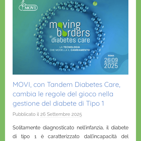
MOVI, con Tandem Diabetes Care,
cambia le regole del gioco nella
gestione del diabete di Tipo 1
Pubblicato il
26 Settembre 2025
d
i
Solitamente diagnosticato nell’infanzia, il diabete
D
di tipo 1 è caratterizzato dall’incapacità del
a