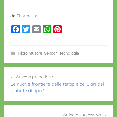
da
Pharmastar
F
T
E
W
Pi
a
w
m
h
nt
c
itt
ai
at
er
e
er
l
s
e
Microinfusore
,
Sensori
,
Tecnologia
b
A
st
A
o
p
Navigazione
H
Articolo precedente
o
p
articoli
C
Le nuove frontiere delle terapie cellulari del
k
,
diabete di tipo 1
M
O
V
I
Articolo successivo