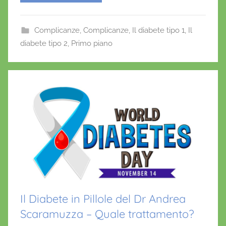
O
e
er
l
s
e
n
b
A
st
Complicanze
,
Complicanze
o
,
Il diabete tipo 1
,
Il
o
p
diabete tipo 2
,
Primo piano
f
o
p
r
i
k
o
Il Diabete in Pillole del Dr Andrea
Scaramuzza – Quale trattamento?