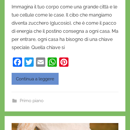
i
Immagina il tuo corpo come una grande città e le
D
tue cellule come le case. Il cibo che mangiamo
a
diventa zucchero (glucosio), che è come il pacco
n
di energia che il postino consegna a ogni casa. Ma
i
per entrare, ogni casa ha bisogno di una chiave
e
speciale. Quella chiave si
l
a
F
T
E
W
Pi
D
a
w
m
h
nt
'
O
c
itt
ai
at
er
Continua a leggere
n
e
er
l
s
e
o
b
A
st
f
Primo piano
o
p
r
o
p
i
o
k