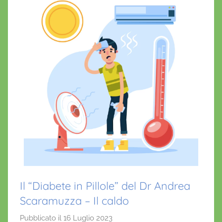
i
o
Il “Diabete in Pillole” del Dr Andrea
Scaramuzza – Il caldo
Pubblicato il
16 Luglio 2023
d