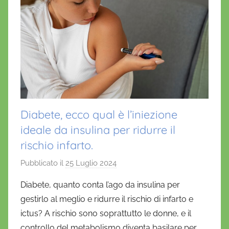
Diabete, ecco qual è l’iniezione
ideale da insulina per ridurre il
rischio infarto.
Pubblicato il
25 Luglio 2024
d
i
Diabete, quanto conta l’ago da insulina per
D
gestirlo al meglio e ridurre il rischio di infarto e
a
ictus? A rischio sono soprattutto le donne, e il
n
controllo del metabolismo diventa basilare per