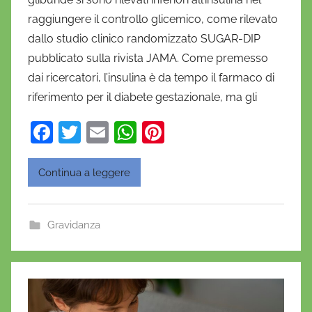
n
raggiungere il controllo glicemico, come rilevato
i
dallo studio clinico randomizzato SUGAR-DIP
e
pubblicato sulla rivista JAMA. Come premesso
l
a
dai ricercatori, l’insulina è da tempo il farmaco di
D
riferimento per il diabete gestazionale, ma gli
'
F
T
E
W
Pi
O
a
w
m
h
nt
n
o
c
itt
ai
at
er
Continua a leggere
f
e
er
l
s
e
r
b
A
st
i
Gravidanza
o
p
o
o
p
k