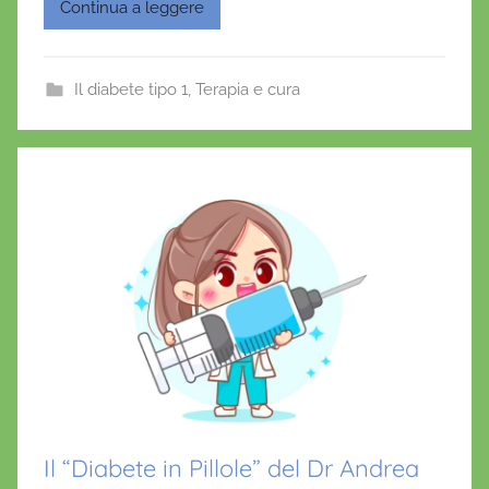
c
itt
ai
at
er
'
Continua a leggere
O
e
er
l
s
e
n
b
A
st
Il diabete tipo 1
,
Terapia e cura
o
o
p
f
o
p
r
i
k
o
Il “Diabete in Pillole” del Dr Andrea