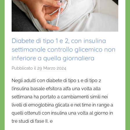
Diabete di tipo 1 e 2, con insulina
settimanale controllo glicemico non
inferiore a quella giornaliera
Pubblicato il
29 Marzo 2024
d
i
Negli adulti con diabete di tipo 1 e di tipo 2
D
l’insulina basale efsitora alfa una volta alla
a
settimana ha portato a cambiamenti simili nei
n
livelli di emoglobina glicata e nel time in range a
i
quelli ottenuti con insulina una volta al giorno in
e
tre studi di fase II, e
l
a