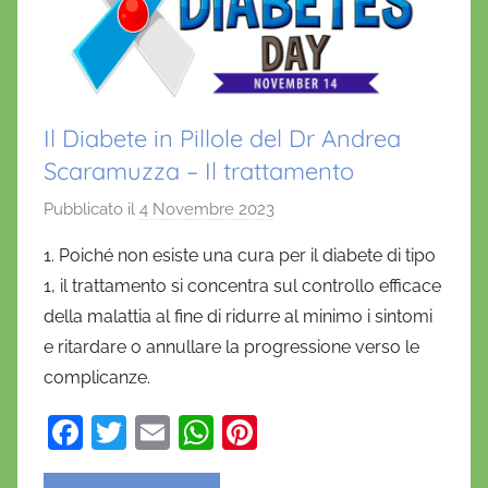
o
Il Diabete in Pillole del Dr Andrea
Scaramuzza – Il trattamento
Pubblicato il
4 Novembre 2023
d
i
1. Poiché non esiste una cura per il diabete di tipo
D
1, il trattamento si concentra sul controllo efficace
a
della malattia al fine di ridurre al minimo i sintomi
n
e ritardare o annullare la progressione verso le
i
complicanze.
e
l
F
T
E
W
Pi
a
a
w
m
h
nt
D