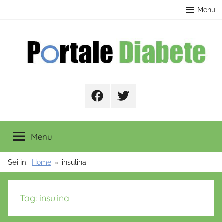
Salta
contenuto
Menu
al
contenuto
Portale
Facebook
Twitter
Diabete
Menu
Sei in:
Home
insulina
Tag:
insulina