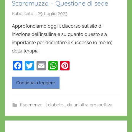
Scaramuzza – Questione di sede
Pubblicato il
29 Luglio 2023
d
i
Approfondiamo oggi il discorso sul sito di
D
iniezione dell’insulina e su quanto questo sia
a
importante per decretare il successo (o meno)
n
della terapia.
i
e
F
T
E
W
Pi
l
a
w
m
h
nt
a
c
itt
ai
at
er
D
Continua a leggere
'
e
er
l
s
e
O
b
A
st
Esperienze
,
Il diabete... da un'altra prospettiva
n
o
p
o
o
p
f
r
k