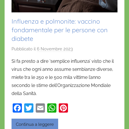
Influenza e polmonite: vaccino
fondamentale per le persone con
diabete
Pubblicato il
6 Novembre 2023
d
i
Sì fa presto a dire ‘semplice influenza’ visto che il
D
virus che ogni anno assume sembianze diverse,
a
miete tra le 250 e le 500 mila vittime l’anno
n
secondo le stime dell’Organizzazione Mondiale
i
della Sanità.
e
l
F
T
E
W
Pi
a
a
w
m
h
nt
D
c
itt
ai
at
er
'
Continua a leggere