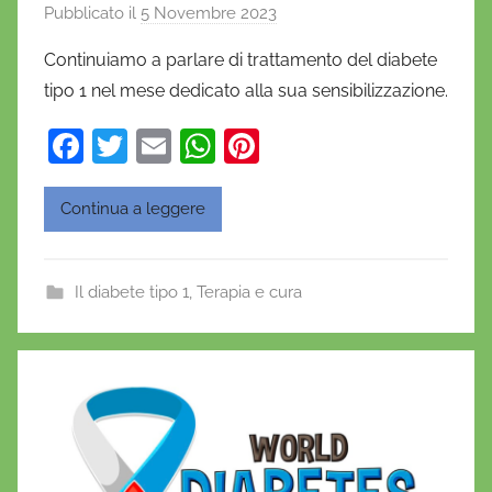
Pubblicato il
5 Novembre 2023
d
i
Continuiamo a parlare di trattamento del diabete
D
tipo 1 nel mese dedicato alla sua sensibilizzazione.
a
n
F
T
E
W
Pi
i
a
w
m
h
nt
e
c
itt
ai
at
er
Continua a leggere
l
e
er
l
s
e
a
D
b
A
st
Il diabete tipo 1
,
Terapia e cura
'
o
p
O
o
p
n
k
o
f
r
i