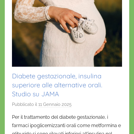
Diabete gestazionale, insulina
superiore alle alternative orali.
Studio su JAMA
Pubblicato il
11 Gennaio 2025
d
i
Per il trattamento del diabete gestazionale, i
D
farmaci ipoglicemizzanti orali come metformina e
a
gliburide si sono rilevati inferiori all’insulina nel