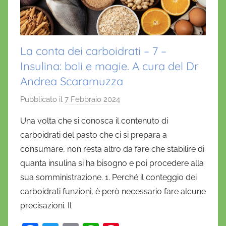
La conta dei carboidrati – 7 –
Insulina: boli e magie. A cura del Dr
Andrea Scaramuzza
Pubblicato il
7 Febbraio 2024
d
i
Una volta che si conosca il contenuto di
D
carboidrati del pasto che ci si prepara a
a
consumare, non resta altro da fare che stabilire di
n
quanta insulina si ha bisogno e poi procedere alla
i
sua somministrazione. 1. Perché il conteggio dei
e
carboidrati funzioni, è però necessario fare alcune
l
a
precisazioni. Il
D