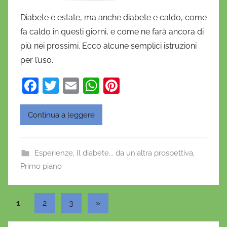
i
Diabete e estate, ma anche diabete e caldo, come
D
fa caldo in questi giorni, e come ne farà ancora di
a
più nei prossimi. Ecco alcune semplici istruzioni
n
per l’uso.
i
e
F
T
E
W
Pi
l
a
w
m
h
nt
a
c
itt
ai
at
er
D
Continua a leggere
'
e
er
l
s
e
O
b
A
st
Esperienze
,
Il diabete... da un'altra prospettiva
,
n
o
p
Primo piano
o
o
p
f
r
k
Paginazione
Articolo
1
2
3
»
i
successivo
degli
o