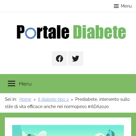
Salta
contenuto
Menu
al
contenuto
Portale
Facebook
Twitter
Diabete
Menu
Sei in:
Home
Il diabete tipo 2
Prediabete, intervento sullo
stile di vita efficace anche nei normopeso #ADA2020