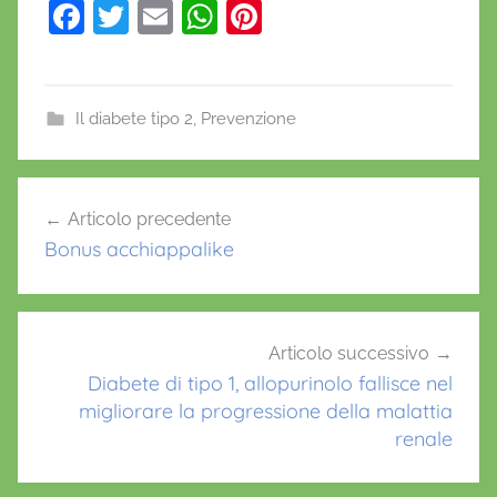
F
T
E
W
Pi
a
w
m
h
nt
c
itt
ai
at
er
e
er
l
s
e
Il diabete tipo 2
,
Prevenzione
b
A
st
A
o
p
Navigazione
D
Articolo precedente
o
p
articoli
A
Bonus acchiappalike
k
,
n
o
r
Articolo successivo
m
Diabete di tipo 1, allopurinolo fallisce nel
o
migliorare la progressione della malattia
renale
p
e
s