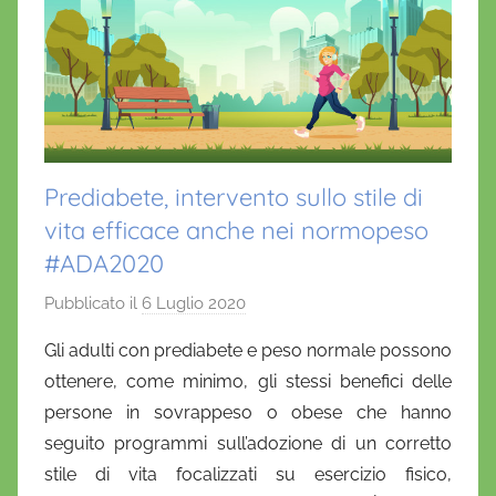
Prediabete, intervento sullo stile di
vita efficace anche nei normopeso
#ADA2020
Pubblicato il
6 Luglio 2020
d
i
Gli adulti con prediabete e peso normale possono
D
ottenere, come minimo, gli stessi benefici delle
a
persone in sovrappeso o obese che hanno
n
seguito programmi sull’adozione di un corretto
i
stile di vita focalizzati su esercizio fisico,
e