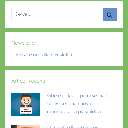
o
Ricerca
,
per:
p
Cerca
r
e
Newsletter
d
i
Per l'iscrizione alla newsletter
a
b
e
Articoli recenti
t
e
Diabete di tipo 1, primi segnali
positivi per una nuova
immunoterapia plasmidica
Retinopatia diabetica, con