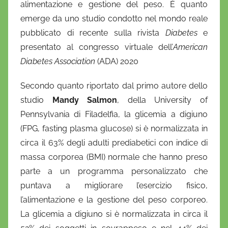
alimentazione e gestione del peso.
l
È quanto
a
emerge da uno studio condotto nel mondo reale
D
pubblicato di recente sulla rivista
Diabetes
e
'
presentato al congresso virtuale dell’
American
O
Diabetes Association
(ADA) 2020
n
o
Secondo quanto riportato dal primo autore dello
f
studio
Mandy Salmon
, della University of
r
Pennsylvania di Filadelfia, la glicemia a digiuno
i
(FPG, fasting plasma glucose) si è normalizzata in
o
circa il 63% degli adulti prediabetici con indice di
massa corporea (BMI) normale che hanno preso
parte a un programma personalizzato che
puntava a migliorare l’esercizio fisico,
l’alimentazione e la gestione del peso corporeo.
La glicemia a digiuno si è normalizzata in circa il