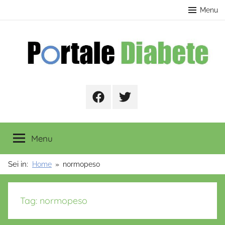
Salta
contenuto
Menu
al
contenuto
Portale
Facebook
Twitter
Diabete
Menu
Sei in:
Home
normopeso
Tag:
normopeso