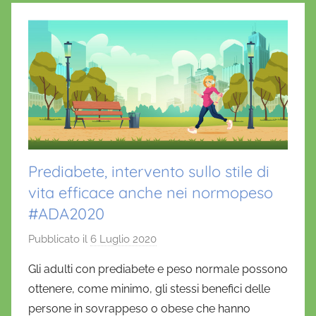
Prediabete, intervento sullo stile di
vita efficace anche nei normopeso
#ADA2020
Pubblicato il
6 Luglio 2020
d
i
Gli adulti con prediabete e peso normale possono
D
ottenere, come minimo, gli stessi benefici delle
a
persone in sovrappeso o obese che hanno
n