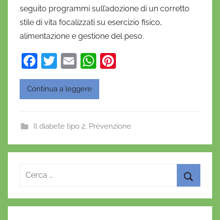
seguito programmi sull’adozione di un corretto
i
stile di vita focalizzati su esercizio fisico,
e
alimentazione e gestione del peso.
l
a
F
T
E
W
Pi
D
a
w
m
h
nt
'
O
c
itt
ai
at
er
Continua a leggere
n
e
er
l
s
e
o
b
A
st
f
Il diabete tipo 2
,
Prevenzione
o
p
r
o
p
i
o
k
Ricerca
per:
Cerca