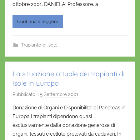
'
ottobre 2001. DANIELA: Professore, a
O
n
Continua a leggere
o
f
r
Trapianto di isole
i
o
La situazione attuale dei trapianti di
isole in Europa
Pubblicato il
5 Settembre 2001
d
i
Donazione di Organi e Disponibilita’ di Pancreas in
D
Europa I trapianti dipendono quasi
a
esclusivamente dalla donazione generosa di
n
organi, tessuti e cellule prelevati da cadaveri. In
i