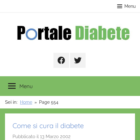
Salta
contenuto
Menu
al
contenuto
Portale
Facebook
Twitter
Diabete
Menu
Sei in:
Home
Page 554
Come si cura il diabete
Pubblicato il
13 Marzo 2002
d