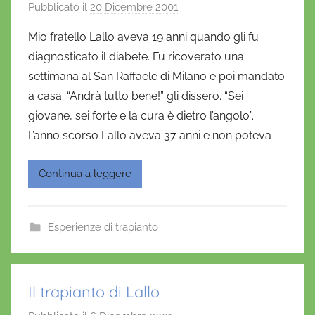
Pubblicato il
20 Dicembre 2001
d
i
Mio fratello Lallo aveva 19 anni quando gli fu
D
diagnosticato il diabete. Fu ricoverato una
a
settimana al San Raffaele di Milano e poi mandato
n
a casa. “Andrà tutto bene!” gli dissero. “Sei
i
giovane, sei forte e la cura è dietro l’angolo”.
e
L’anno scorso Lallo aveva 37 anni e non poteva
l
a
D
Continua a leggere
'
O
n
Esperienze di trapianto
o
f
r
Il trapianto di Lallo
i