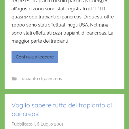
renePTA: Trapianto di solo pancreas Dal 1978
n
all’agosto 2000 sono stati registrati nell’ IPTR
i
quasi 14000 trapianti di pancreas. Di questi, oltre
e
10000 sono stati effettuati negli USA. Nel 1999
l
a
sono stati effettuati 1524 trapianti di pancreas. La
D
maggior parte dei trapianti
'
O
Continua a leggere
n
o
f
Trapianto di pancreas
r
i
o
Voglio sapere tutto del trapianto di
pancreas!
Pubblicato il
6 Luglio 2001
d