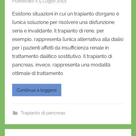
Pubblicato il
5 Luglio 2001
d
i
Esistono situazioni in cui un trapianto d’organo è
D
l’unica soluzione per risolvere una disfunzione
a
seria e invalidante. Il trapianto di rene, per
n
esempio, rappresenta l’unica alternativa alla dialisi
i
per i pazienti affetti da insufficienza renale in
e
trattamento dialitico sostitutivo. Il trapianto di
l
a
pancreas, invece, rappresenta una modalità
D
ottimale di trattamento
'
O
Continua a leggere
n
o
f
Trapianto di pancreas
r
i
o