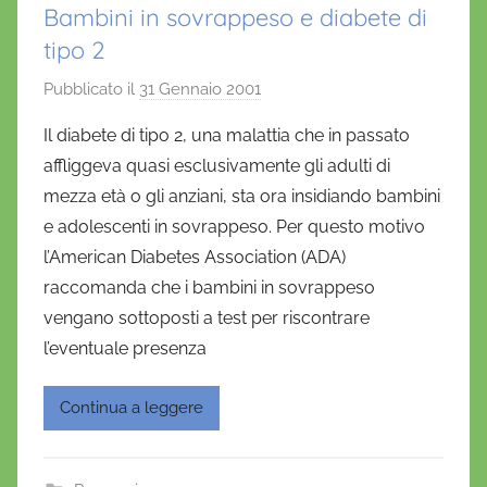
Bambini in sovrappeso e diabete di
tipo 2
Pubblicato il
31 Gennaio 2001
d
i
Il diabete di tipo 2, una malattia che in passato
D
affliggeva quasi esclusivamente gli adulti di
a
mezza età o gli anziani, sta ora insidiando bambini
n
e adolescenti in sovrappeso. Per questo motivo
i
l’American Diabetes Association (ADA)
e
raccomanda che i bambini in sovrappeso
l
a
vengano sottoposti a test per riscontrare
D
l’eventuale presenza
'
O
Continua a leggere
n
o
f