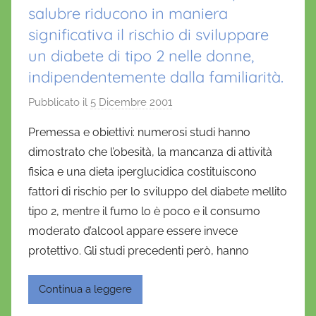
salubre riducono in maniera
significativa il rischio di sviluppare
un diabete di tipo 2 nelle donne,
indipendentemente dalla familiarità.
Pubblicato il
5 Dicembre 2001
d
i
Premessa e obiettivi: numerosi studi hanno
D
dimostrato che l’obesità, la mancanza di attività
a
fisica e una dieta iperglucidica costituiscono
n
fattori di rischio per lo sviluppo del diabete mellito
i
tipo 2, mentre il fumo lo è poco e il consumo
e
moderato d’alcool appare essere invece
l
a
protettivo. Gli studi precedenti però, hanno
D
'
Continua a leggere
O