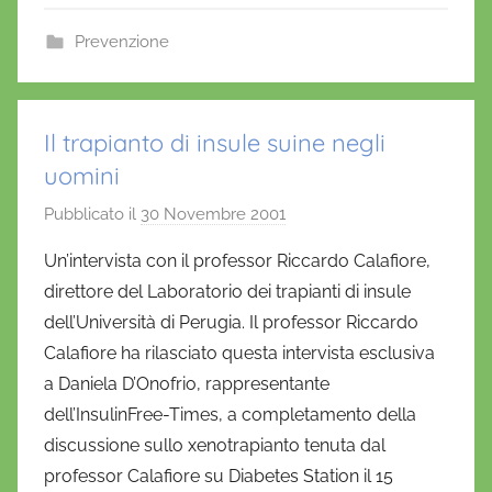
n
o
Prevenzione
f
r
i
Il trapianto di insule suine negli
o
uomini
Pubblicato il
30 Novembre 2001
d
i
Un’intervista con il professor Riccardo Calafiore,
D
direttore del Laboratorio dei trapianti di insule
a
dell’Università di Perugia. Il professor Riccardo
n
Calafiore ha rilasciato questa intervista esclusiva
i
a Daniela D’Onofrio, rappresentante
e
dell’InsulinFree-Times, a completamento della
l
a
discussione sullo xenotrapianto tenuta dal
D
professor Calafiore su Diabetes Station il 15