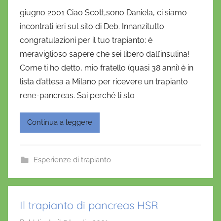
i
giugno 2001 Ciao Scott,sono Daniela, ci siamo
D
incontrati ieri sul sito di Deb. Innanzitutto
a
congratulazioni per il tuo trapianto: è
n
meraviglioso sapere che sei libero dall’insulina!
i
Come ti ho detto, mio fratello (quasi 38 anni) è in
e
lista d’attesa a Milano per ricevere un trapianto
l
a
rene-pancreas. Sai perché ti sto
D
'
Continua a leggere
O
n
o
Esperienze di trapianto
f
r
i
Il trapianto di pancreas HSR
o