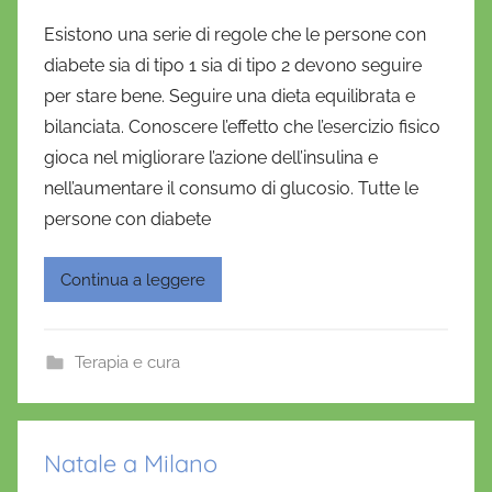
i
Esistono una serie di regole che le persone con
D
diabete sia di tipo 1 sia di tipo 2 devono seguire
a
per stare bene. Seguire una dieta equilibrata e
n
bilanciata. Conoscere l’effetto che l’esercizio fisico
i
gioca nel migliorare l’azione dell’insulina e
e
nell’aumentare il consumo di glucosio. Tutte le
l
a
persone con diabete
D
'
Continua a leggere
O
n
o
Terapia e cura
f
r
i
Natale a Milano
o