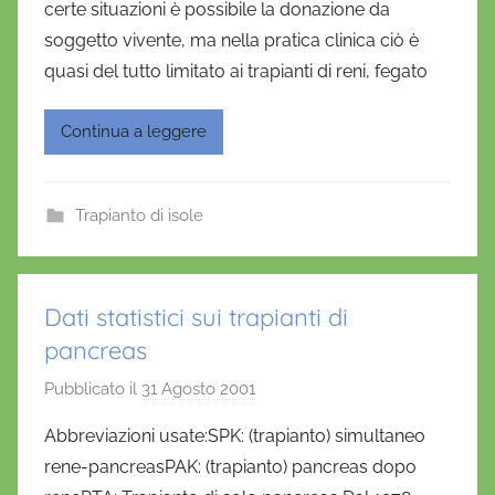
certe situazioni è possibile la donazione da
e
soggetto vivente, ma nella pratica clinica ciò è
l
a
quasi del tutto limitato ai trapianti di reni, fegato
D
'
Continua a leggere
O
n
o
Trapianto di isole
f
r
i
Dati statistici sui trapianti di
o
pancreas
Pubblicato il
31 Agosto 2001
d
i
Abbreviazioni usate:SPK: (trapianto) simultaneo
D
rene-pancreasPAK: (trapianto) pancreas dopo
a