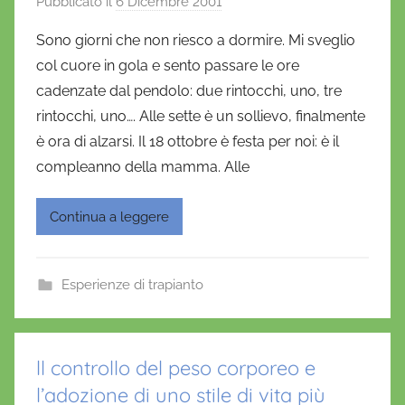
Pubblicato il
6 Dicembre 2001
d
o
i
Sono giorni che non riesco a dormire. Mi sveglio
D
col cuore in gola e sento passare le ore
a
cadenzate dal pendolo: due rintocchi, uno, tre
n
rintocchi, uno…. Alle sette è un sollievo, finalmente
i
è ora di alzarsi. Il 18 ottobre è festa per noi: è il
e
compleanno della mamma. Alle
l
a
D
Continua a leggere
'
O
n
Esperienze di trapianto
o
f
r
ll controllo del peso corporeo e
i
l’adozione di uno stile di vita più
o