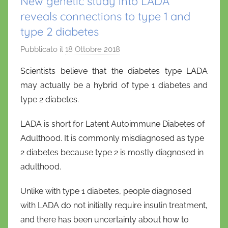
New genetic study into LADA
reveals connections to type 1 and
type 2 diabetes
Pubblicato il
18 Ottobre 2018
d
i
Scientists believe that the diabetes type LADA
D
may actually be a hybrid of type 1 diabetes and
a
type 2 diabetes.
n
i
LADA is short for Latent Autoimmune Diabetes of
e
Adulthood. It is commonly misdiagnosed as type
l
2 diabetes because type 2 is mostly diagnosed in
a
adulthood.
D
'
Unlike with type 1 diabetes, people diagnosed
O
with LADA do not initially require insulin treatment,
n
and there has been uncertainty about how to
o