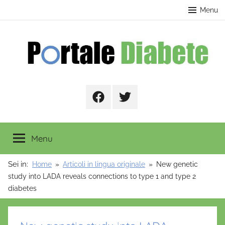
Salta
contenuto
Menu
al
contenuto
Portale
Facebook
Twitter
Diabete
Menu
Sei in:
Home
Articoli in lingua originale
New genetic
study into LADA reveals connections to type 1 and type 2
diabetes