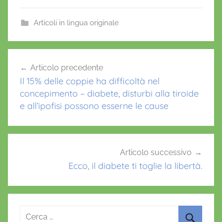
c
itt
ai
at
er
e
er
l
s
e
Articoli in lingua originale
b
A
st
o
p
Navigazione
Articolo precedente
o
p
articoli
Il 15% delle coppie ha difficoltà nel
k
concepimento – diabete, disturbi alla tiroide
e all’ipofisi possono esserne le cause
Articolo successivo
Ecco, il diabete ti toglie la libertà.
Ricerca