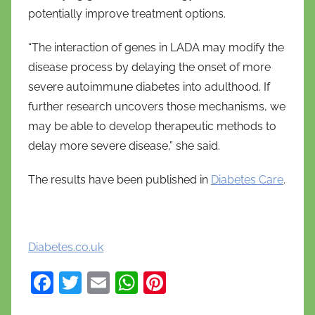
potentially improve treatment options.
“The interaction of genes in LADA may modify the
disease process by delaying the onset of more
severe autoimmune diabetes into adulthood. If
further research uncovers those mechanisms, we
may be able to develop therapeutic methods to
delay more severe disease,” she said.
The results have been published in
Diabetes Care
.
Diabetes.co.uk
F
T
E
W
Pi
a
w
m
h
nt