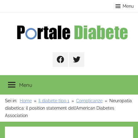
Salta
contenuto
Menu
al
contenuto
Portale
Facebook
Twitter
Diabete
Menu
Sei in:
Home
Il diabete tipo 1
Complicanze
Neuropatia
diabetica: il position statement dell’American Diabetes
Association