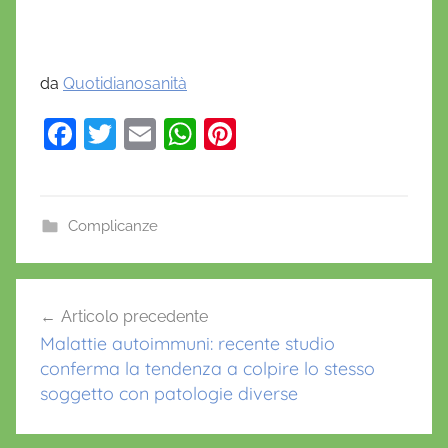
da
Quotidianosanità
F
T
E
W
Pi
a
w
m
h
nt
c
itt
ai
at
er
e
er
l
s
e
Complicanze
b
A
st
o
p
Navigazione
Articolo precedente
o
p
articoli
Malattie autoimmuni: recente studio
k
conferma la tendenza a colpire lo stesso
soggetto con patologie diverse