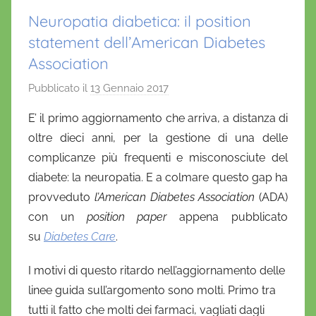
Neuropatia diabetica: il position
statement dell’American Diabetes
Association
Pubblicato il
13 Gennaio 2017
d
i
E’ il primo aggiornamento che arriva, a distanza di
D
oltre dieci anni, per la gestione di una delle
a
complicanze più frequenti e misconosciute del
n
diabete: la neuropatia. E a colmare questo gap ha
i
provveduto
l’American Diabetes Association
(ADA)
e
con un
position paper
appena pubblicato
l
a
su
Diabetes Care
.
D
I motivi di questo ritardo nell’aggiornamento delle
'
linee guida sull’argomento sono molti. Primo tra
O
n
tutti il fatto che molti dei farmaci, vagliati dagli