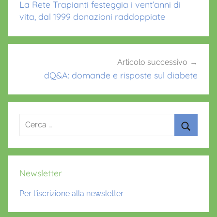
La Rete Trapianti festeggia i vent’anni di
k
c
vita, dal 1999 donazioni raddoppiate
r
o
,
d
Articolo successivo
i
dQ&A: domande e risposte sul diabete
a
b
e
Ricerca
t
per:
e
Cerca
,
p
Newsletter
r
e
Per l'iscrizione alla newsletter
v
e