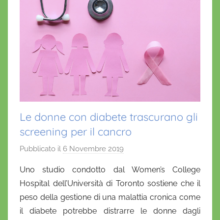
Le donne con diabete trascurano gli
screening per il cancro
Pubblicato il
6 Novembre 2019
d
i
Uno studio condotto dal Women’s College
D
Hospital dell’Università di Toronto sostiene che il
a
peso della gestione di una malattia cronica come
n
il diabete potrebbe distrarre le donne dagli
i