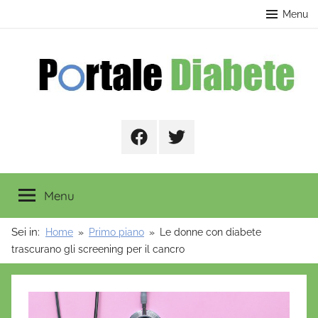
Salta
contenuto
Menu
al
contenuto
Portale
Facebook
Twitter
Diabete
Menu
Sei in:
Home
Primo piano
Le donne con diabete
trascurano gli screening per il cancro