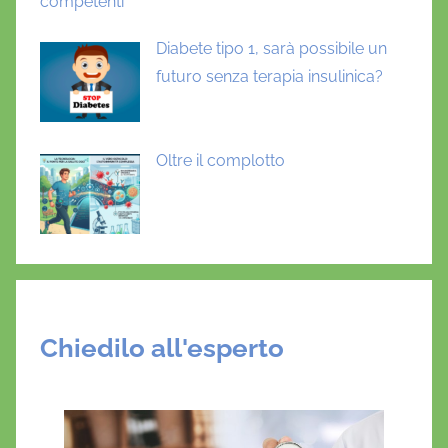
competenti
t
u
Diabete tipo 1, sarà possibile un
m
futuro senza terapia insulinica?
o
r
e
Oltre il complotto
Chiedilo all'esperto