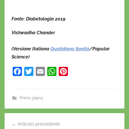
Fonte: Diabetologia 2019
Vishwadha Chander
(Versione Italiana
Quotidiano Sanità
/Popular
Science)
F
T
E
W
Pi
a
w
m
h
nt
c
itt
ai
at
er
e
er
l
s
e
Primo piano
b
A
st
c
o
p
Navigazione
a
Articolo precedente
o
p
articoli
n