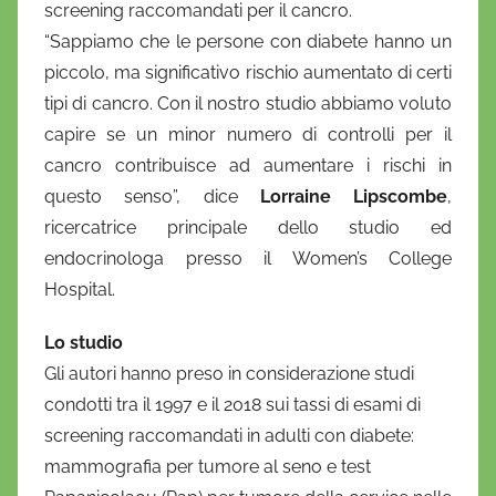
screening raccomandati per il cancro.
e
“Sappiamo che le persone con diabete hanno un
l
a
piccolo, ma significativo rischio aumentato di certi
D
tipi di cancro. Con il nostro studio abbiamo voluto
'
capire se un minor numero di controlli per il
O
cancro contribuisce ad aumentare i rischi in
n
questo senso”, dice
Lorraine Lipscombe
,
o
ricercatrice principale dello studio ed
f
endocrinologa presso il Women’s College
r
Hospital.
i
o
Lo studio
Gli autori hanno preso in considerazione studi
condotti tra il 1997 e il 2018 sui tassi di esami di
screening raccomandati in adulti con diabete:
mammografia per tumore al seno e test