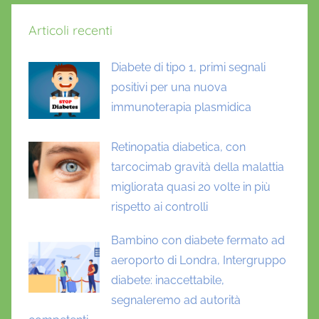
n
Articoli recenti
z
i
Diabete di tipo 1, primi segnali
o
n
positivi per una nuova
e
immunoterapia plasmidica
,
s
Retinopatia diabetica, con
c
tarcocimab gravità della malattia
r
migliorata quasi 20 volte in più
e
rispetto ai controlli
e
n
Bambino con diabete fermato ad
i
aeroporto di Londra, Intergruppo
n
diabete: inaccettabile,
g
segnaleremo ad autorità
,