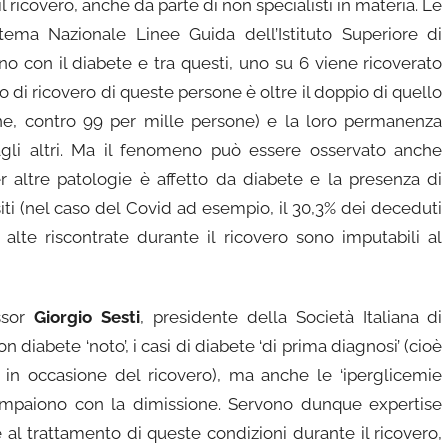
 ricovero, anche da parte di non specialisti in materia. Le
tema Nazionale Linee Guida dell’Istituto Superiore di
ono con il diabete e tra questi, uno su 6 viene ricoverato
o di ricovero di queste persone è oltre il doppio di quello
ne, contro 99 per mille persone) e la loro permanenza
agli altri. Ma il fenomeno può essere osservato anche
per altre patologie è affetto da diabete e la presenza di
ti (nel caso del Covid ad esempio, il 30,3% dei deceduti
 alte riscontrate durante il ricovero sono imputabili al
essor
Giorgio Sesti
, presidente della Società Italiana di
n diabete ‘noto’, i casi di diabete ‘di prima diagnosi’ (cioè
a in occasione del ricovero), ma anche le ‘iperglicemie
scompaiono con la dimissione. Servono dunque expertise
al trattamento di queste condizioni durante il ricovero,