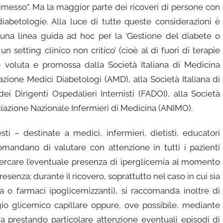
dimesso”. Ma la maggior parte dei ricoveri di persone con
diabetologie. Alla luce di tutte queste considerazioni è
 una linea guida ad hoc per la ‘Gestione del diabete o
n setting clinico non critico’ (cioè al di fuori di terapie
te voluta e promossa dalla Società Italiana di Medicina
ciazione Medici Diabetologi (AMD), alla Società Italiana di
ei Dirigenti Ospedalieri Internisti (FADOI), alla Società
sociazione Nazionale Infermieri di Medicina (ANIMO).
i – destinate a medici, infermieri, dietisti, educatori
comandano di valutare con attenzione in tutti i pazienti
cercare l’eventuale presenza di iperglicemia al momento
presenza; durante il ricovero, soprattutto nel caso in cui sia
a o farmaci ipoglicemizzanti), si raccomanda inoltre di
gio glicemico capillare oppure, ove possibile, mediante
a prestando particolare attenzione eventuali episodi di