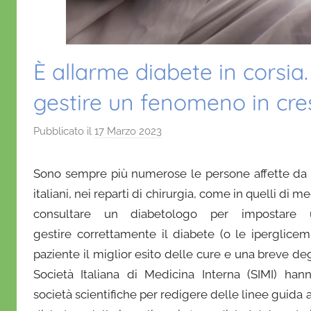
È allarme diabete in corsia
gestire un fenomeno in cre
Pubblicato il
17 Marzo 2023
d
i
D
Sono sempre più numerose le persone affette da d
a
italiani, nei reparti di chirurgia, come in quelli di m
n
consultare un diabetologo per impostare u
i
gestire correttamente il diabete (o le iperglice
e
paziente il miglior esito delle cure e una breve deg
l
Società Italiana di Medicina Interna (SIMI) ha
a
società scientifiche per redigere delle linee guid
D