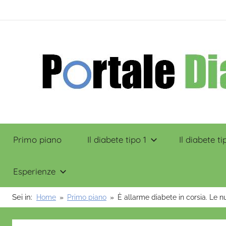
Salta
contenuto
al
contenuto
Portale
Primo piano
Il diabete tipo 1
Il diabete ti
Diabete
Esperienze
Sei in:
Home
Primo piano
È allarme diabete in corsia. Le n