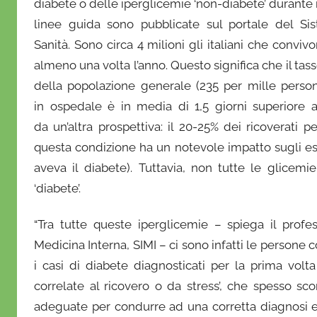
'
diabete o delle iperglicemie ‘non-diabete’ durante il
O
linee guida sono pubblicate sul portale del Sis
n
Sanità. Sono circa 4 milioni gli italiani che conviv
o
almeno una volta l’anno. Questo significa che il tass
f
della popolazione generale (235 per mille perso
r
in ospedale è in media di 1,5 giorni superiore 
i
da un’altra prospettiva: il 20-25% dei ricoverati 
o
questa condizione ha un notevole impatto sugli esi
aveva il diabete). Tuttavia, non tutte le glicemie
‘diabete’.
“Tra tutte queste iperglicemie – spiega il prof
Medicina Interna, SIMI – ci sono infatti le persone co
i casi di diabete diagnosticati per la prima volt
correlate al ricovero o da stress’, che spesso 
adeguate per condurre ad una corretta diagnosi e 