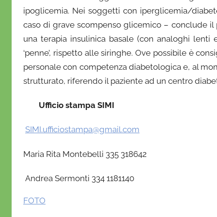
ipoglicemia. Nei soggetti con iperglicemia/diabete
caso di grave scompenso glicemico – conclude il pr
una terapia insulinica basale (con analoghi lenti e
‘penne’, rispetto alle siringhe. Ove possibile è cons
personale con competenza diabetologica e, al mome
strutturato, riferendo il paziente ad un centro diabe
Ufficio stampa SIMI
SIMI.ufficiostampa@gmail.com
Maria Rita Montebelli 335 318642
Andrea Sermonti 334 1181140
FOTO