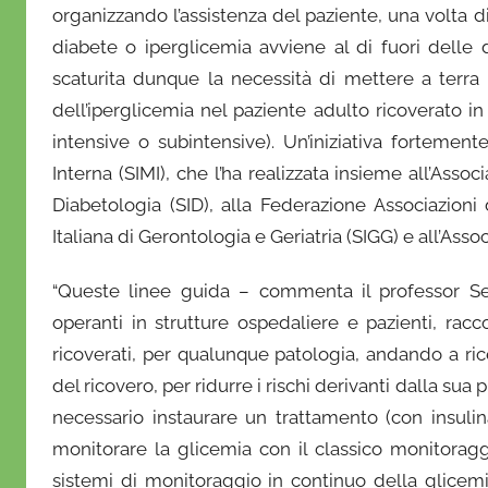
organizzando l’assistenza del paziente, una volta 
diabete o iperglicemia avviene al di fuori delle 
scaturita dunque la necessità di mettere a terra
dell’iperglicemia nel paziente adulto ricoverato in u
intensive o subintensive). Un’iniziativa fortemen
Interna (SIMI), che l’ha realizzata insieme all’Asso
Diabetologia (SID), alla Federazione Associazioni d
Italiana di Gerontologia e Geriatria (SIGG) e all’As
“Queste linee guida – commenta il professor Sest
operanti in strutture ospedaliere e pazienti, rac
ricoverati, per qualunque patologia, andando a ri
del ricovero, per ridurre i rischi derivanti dalla sua 
necessario instaurare un trattamento (con insulin
monitorare la glicemia con il classico monitorag
sistemi di monitoraggio in continuo della glicemi