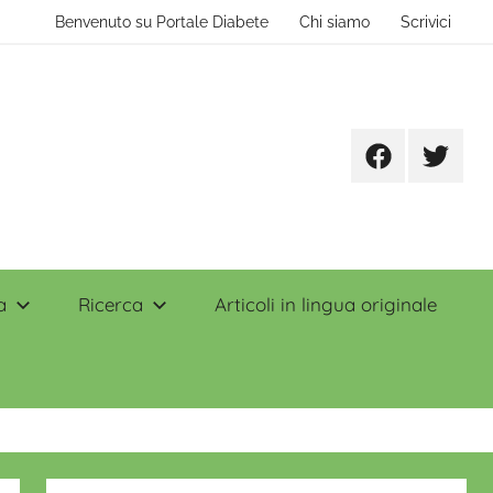
Benvenuto su Portale Diabete
Chi siamo
Scrivici
Facebook
Twitter
a
Ricerca
Articoli in lingua originale