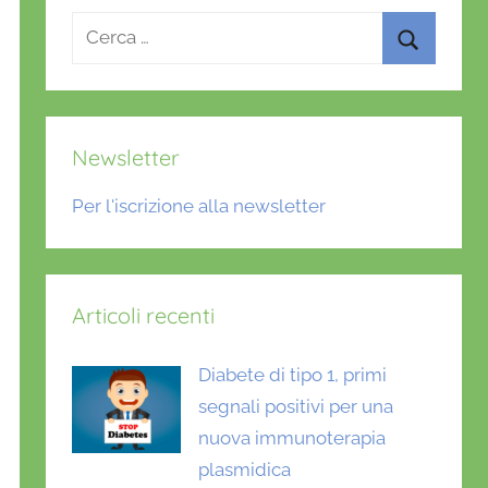
Ricerca
per:
Cerca
Newsletter
Per l'iscrizione alla newsletter
Articoli recenti
Diabete di tipo 1, primi
segnali positivi per una
nuova immunoterapia
plasmidica