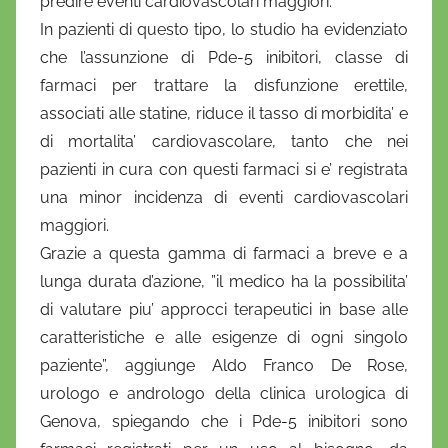
predire eventi cardiovascolari maggiori.
i
In pazienti di questo tipo, lo studio ha evidenziato
o
che l’assunzione di Pde-5 inibitori, classe di
farmaci per trattare la disfunzione erettile,
associati alle statine, riduce il tasso di morbidita’ e
di mortalita’ cardiovascolare, tanto che nei
pazienti in cura con questi farmaci si e’ registrata
una minor incidenza di eventi cardiovascolari
maggiori.
Grazie a questa gamma di farmaci a breve e a
lunga durata d’azione, ”il medico ha la possibilita’
di valutare piu’ approcci terapeutici in base alle
caratteristiche e alle esigenze di ogni singolo
paziente”, aggiunge Aldo Franco De Rose,
urologo e andrologo della clinica urologica di
Genova, spiegando che i Pde-5 inibitori sono