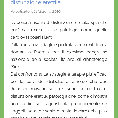
disfunzione erettile
Pubblicato il
11 Giugno 2010
d
i
Diabetici a rischio di disfunzione erettile, spia che
D
puo’ nascondere altre patologie come quelle
a
cardiovascolari silenti.
n
L’allarme arriva dagli esperti italiani, riuniti fino a
i
domani a Padova per il 23esimo congresso
e
nazionale della societa’ italiana di diabetologia
l
a
(Sid).
D
Dal confronto sulle strategie e terapie piu’ efficaci
'
per la cura del diabete, e’ emerso che due
O
diabetici maschi su tre sono a rischio di
n
disfunzione erettile, patologia che, come dimostra
o
uno studio, se diagnosticata precocemente nei
f
soggetti ad alto rischio di malattie cardiache puo’
r