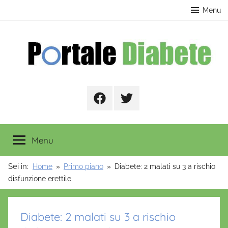
Salta
contenuto
Menu
al
contenuto
Portale
Facebook
Twitter
Diabete
Menu
Sei in:
Home
Primo piano
Diabete: 2 malati su 3 a rischio
disfunzione erettile
Diabete: 2 malati su 3 a rischio