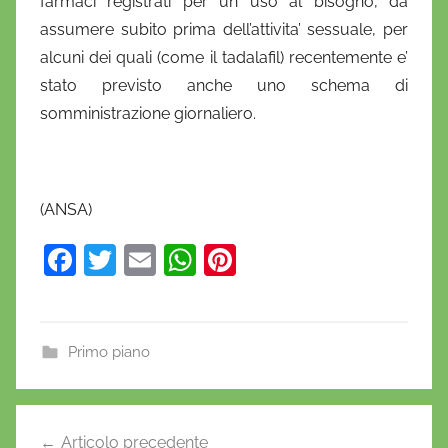
farmaci registrati per un uso al bisogno, da
assumere subito prima dell’attivita’ sessuale, per
alcuni dei quali (come il tadalafil) recentemente e’
stato previsto anche uno schema di
somministrazione giornaliero.
(ANSA)
F
T
E
W
Pi
a
w
m
h
nt
c
itt
ai
at
er
e
er
l
s
e
Primo piano
b
A
st
o
p
Navigazione
Articolo precedente