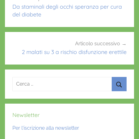
o
p
articoli
Da staminali degli occhi speranza per cura
k
del diabete
Articolo successivo
2 malati su 3 a rischio disfunzione erettile
Ricerca
per:
Cerca
Newsletter
Per l'iscrizione alla newsletter