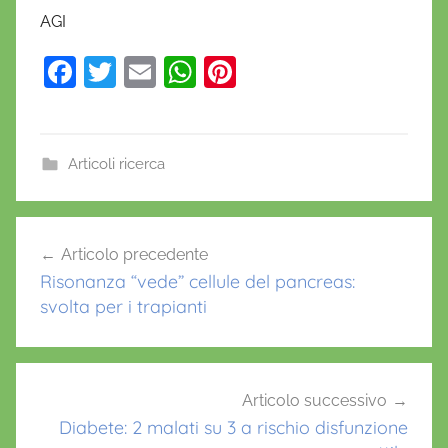
AGI
F
T
E
W
Pi
a
w
m
h
nt
c
itt
ai
at
er
e
er
l
s
e
Articoli ricerca
b
A
st
o
p
Navigazione
Articolo precedente
o
p
articoli
Risonanza “vede” cellule del pancreas:
k
svolta per i trapianti
Articolo successivo
Diabete: 2 malati su 3 a rischio disfunzione