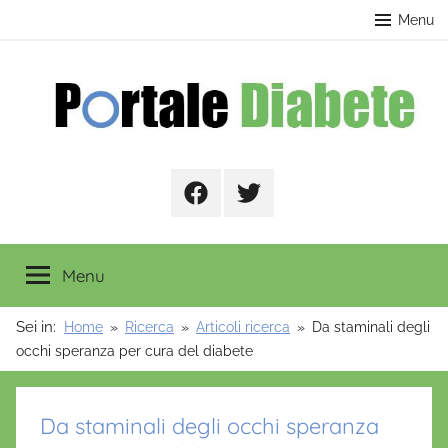
Salta
contenuto
Menu
al
contenuto
Portale
Facebook
Twitter
Diabete
Menu
Sei in:
Home
Ricerca
Articoli ricerca
Da staminali degli
occhi speranza per cura del diabete
Da staminali degli occhi speranza