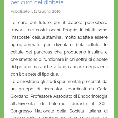
per cura del diabete
Pubblicato il
11 Giugno 2010
d
i
Le cure del futuro per il diabete potrebbero
D
trovarsi nei nostri occhi. Proprio li’ infatti sono
a
“nascoste” cellule staminali molto adatte a essere
n
riprogrammate per diventare beta-cellule, le
i
cellule del pancreas che producono insulina e
e
che smettono di funzionare in chi soffre di diabete
l
a
di tipo uno ma anche, a lungo andare, nei pazienti
D
con il diabete di tipo due.
'
Lo dimostrano gli studi sperimentali presentati da
O
un gruppo di ricercatori coordinati da Carla
n
Giordano, Professore Associato di Endocrinologia
o
all’Universita’ di Palermo, durante il XXIII
f
Congresso Nazionale della Societa’ Italiana di
r