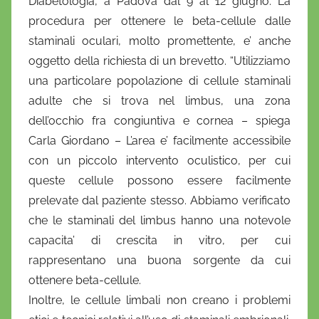
Diabetologia, a Padova dal 9 al 12 giugno. La
i
procedura per ottenere le beta-cellule dalle
o
staminali oculari, molto promettente, e’ anche
oggetto della richiesta di un brevetto. “Utilizziamo
una particolare popolazione di cellule staminali
adulte che si trova nel limbus, una zona
dell’occhio fra congiuntiva e cornea – spiega
Carla Giordano – L’area e’ facilmente accessibile
con un piccolo intervento oculistico, per cui
queste cellule possono essere facilmente
prelevate dal paziente stesso. Abbiamo verificato
che le staminali del limbus hanno una notevole
capacita’ di crescita in vitro, per cui
rappresentano una buona sorgente da cui
ottenere beta-cellule.
Inoltre, le cellule limbali non creano i problemi