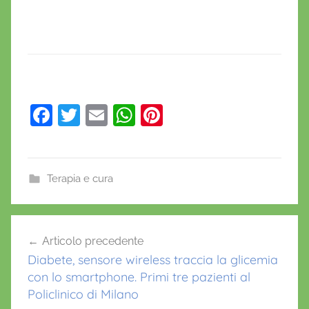
F
T
E
W
Pi
a
w
m
h
nt
c
itt
ai
at
er
e
er
l
s
e
Terapia e cura
b
A
st
o
p
Navigazione
Articolo precedente
o
p
articoli
Diabete, sensore wireless traccia la glicemia
k
con lo smartphone. Primi tre pazienti al
Policlinico di Milano