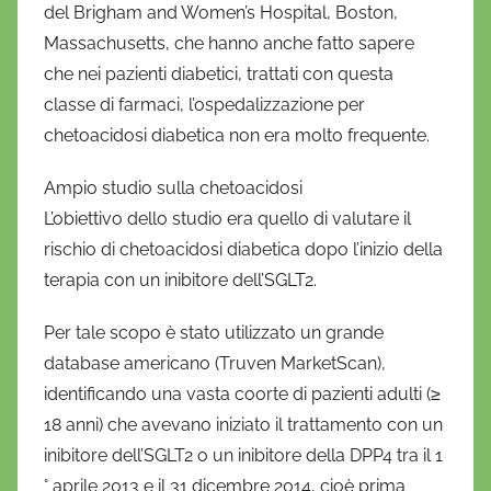
i
del Brigham and Women’s Hospital, Boston,
o
Massachusetts, che hanno anche fatto sapere
che nei pazienti diabetici, trattati con questa
classe di farmaci, l’ospedalizzazione per
chetoacidosi diabetica non era molto frequente.
Ampio studio sulla chetoacidosi
L’obiettivo dello studio era quello di valutare il
rischio di chetoacidosi diabetica dopo l’inizio della
terapia con un inibitore dell’SGLT2.
Per tale scopo è stato utilizzato un grande
database americano (Truven MarketScan),
identificando una vasta coorte di pazienti adulti (≥
18 anni) che avevano iniziato il trattamento con un
inibitore dell’SGLT2 o un inibitore della DPP4 tra il 1
° aprile 2013 e il 31 dicembre 2014, cioè prima