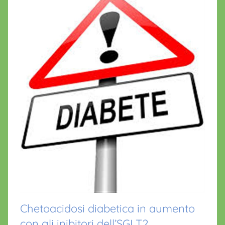
Chetoacidosi diabetica in aumento
con gli inibitori dell’SGLT2