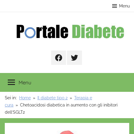
Salta
contenuto
Menu
al
contenuto
Portale
Facebook
Twitter
Diabete
Menu
Sei in:
Home
Il diabete tipo 2
Terapia e
cura
Chetoacidosi diabetica in aumento con gli inibitori
dell’SGLT2