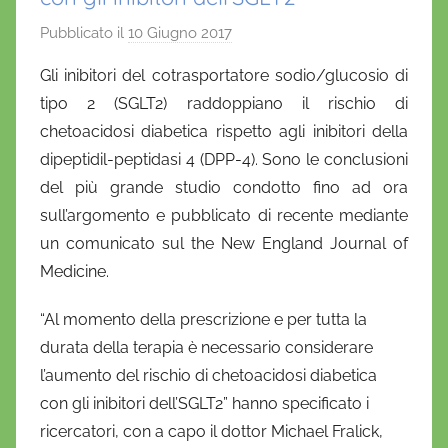
Pubblicato il
10 Giugno 2017
d
i
Gli inibitori del cotrasportatore sodio/glucosio di
D
tipo 2 (SGLT2) raddoppiano il rischio di
a
chetoacidosi diabetica rispetto agli inibitori della
n
dipeptidil-peptidasi 4 (DPP-4). Sono le conclusioni
i
del più grande studio condotto fino ad ora
e
sull’argomento e pubblicato di recente mediante
l
a
un comunicato sul the New England Journal of
D
Medicine.
'
“Al momento della prescrizione e per tutta la
O
n
durata della terapia è necessario considerare
o
l’aumento del rischio di chetoacidosi diabetica
f
con gli inibitori dell’SGLT2” hanno specificato i
r
ricercatori, con a capo il dottor Michael Fralick,