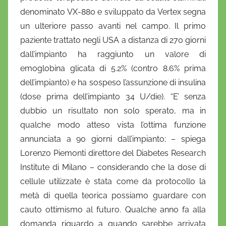
n
denominato VX-880 e sviluppato da Vertex segna
i
un ulteriore passo avanti nel campo. Il primo
e
paziente trattato negli USA a distanza di 270 giorni
l
a
dall’impianto ha raggiunto un valore di
D
emoglobina glicata di 5.2% (contro 8.6% prima
'
dell’impianto) e ha sospeso l’assunzione di insulina
O
(dose prima dell’impianto 34 U/die). “E’ senza
n
dubbio un risultato non solo sperato, ma in
o
qualche modo atteso vista l’ottima funzione
f
annunciata a 90 giorni dall’impianto; – spiega
r
Lorenzo Piemonti direttore del Diabetes Research
i
Institute di Milano – considerando che la dose di
o
cellule utilizzate è stata come da protocollo la
metà di quella teorica possiamo guardare con
cauto ottimismo al futuro. Qualche anno fa alla
domanda riguardo a quando sarebbe arrivata