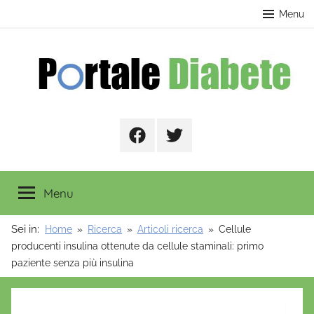
Salta
contenuto
Menu
al
contenuto
Portale
Facebook
Twitter
Diabete
Menu
Sei in:
Home
Ricerca
Articoli ricerca
Cellule
producenti insulina ottenute da cellule staminali: primo
paziente senza più insulina