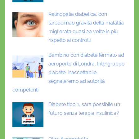
e
l
Retinopatia diabetica, con
e
tarcocimab gravità della malattia
,
migliorata quasi 20 volte in più
i
rispetto ai controlli
n
s
Bambino con diabete fermato ad
u
aeroporto di Londra, Intergruppo
l
diabete: inaccettabile,
i
segnaleremo ad autorità
n
competenti
o
i
Diabete tipo 1, sarà possibile un
n
futuro senza terapia insulinica?
d
i
p