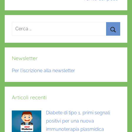
i
n
a
Ricerca
l
per:
i
Cerca
,
D
Newsletter
R
I
Per l'iscrizione alla newsletter
S
a
n
Articoli recenti
R
a
Diabete di tipo 1, primi segnali
f
positivi per una nuova
f
a
immunoterapia plasmidica