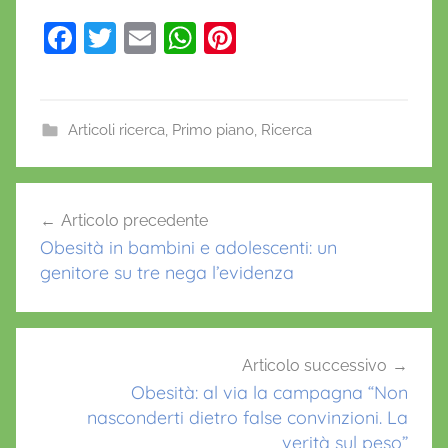
F
T
E
W
Pi
a
w
m
h
nt
c
itt
ai
at
er
e
er
l
s
e
Articoli ricerca
,
Primo piano
,
Ricerca
b
A
st
c
o
p
Navigazione
e
Articolo precedente
o
p
articoli
l
Obesità in bambini e adolescenti: un
k
l
genitore su tre nega l’evidenza
u
l
e
s
Articolo successivo
t
Obesità: al via la campagna “Non
nasconderti dietro false convinzioni. La
a
verità sul peso”
m