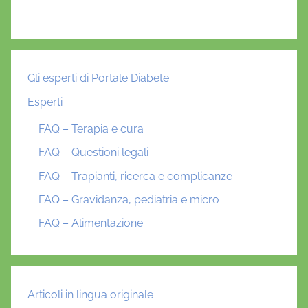
e
m
o
n
t
Gli esperti di Portale Diabete
i
Esperti
,
r
FAQ – Terapia e cura
i
FAQ – Questioni legali
c
FAQ – Trapianti, ricerca e complicanze
e
r
FAQ – Gravidanza, pediatria e micro
c
FAQ – Alimentazione
a
,
V
a
Articoli in lingua originale
l