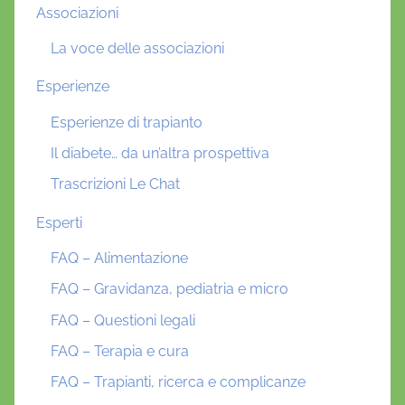
Associazioni
e
r
La voce delle associazioni
i
Esperienze
a
S
Esperienze di trapianto
o
Il diabete… da un’altra prospettiva
r
Trascrizioni Le Chat
d
i
Esperti
,
V
FAQ – Alimentazione
e
FAQ – Gravidanza, pediatria e micro
r
FAQ – Questioni legali
t
e
FAQ – Terapia e cura
x
FAQ – Trapianti, ricerca e complicanze