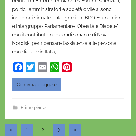
dell’Italian Barometer Diabetes Forum. Scienziati,
a
politici, amministratori e società civile si sono
n
incontrati virtualmente, grazie a IBDO Foundation
i
e Intergruppo Parlamentare “Obesità e Diabete”,
e
con il contributo non condizionante di Novo
l
a
Nordisk, per ripensare l’assistenza alle persone
D
con diabete in Italia,
'
F
T
E
W
Pi
O
a
w
m
h
nt
n
o
c
itt
ai
at
er
Continua a leggere
f
e
er
l
s
e
r
b
A
st
i
Primo piano
o
p
o
o
p
Paginazione
Articolo
Articolo
«
1
2
3
»
k