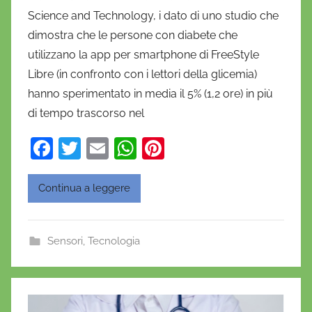
D
Science and Technology, i dato di uno studio che
a
dimostra che le persone con diabete che
n
utilizzano la app per smartphone di FreeStyle
i
Libre (in confronto con i lettori della glicemia)
e
hanno sperimentato in media il 5% (1,2 ore) in più
l
a
di tempo trascorso nel
D
F
T
E
W
Pi
'
a
w
m
h
nt
O
n
c
itt
ai
at
er
Continua a leggere
o
e
er
l
s
e
f
b
A
st
r
Sensori
,
Tecnologia
o
p
i
o
o
p
k