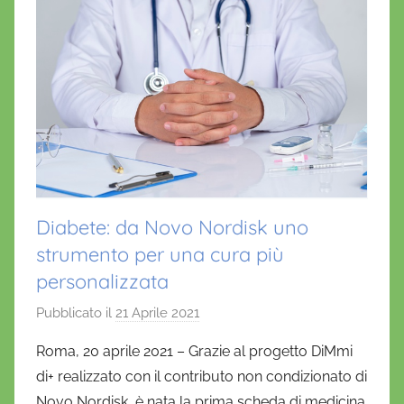
Diabete: da Novo Nordisk uno
strumento per una cura più
personalizzata
Pubblicato il
21 Aprile 2021
d
i
Roma, 20 aprile 2021 – Grazie al progetto DiMmi
D
di+ realizzato con il contributo non condizionato di
a
Novo Nordisk, è nata la prima scheda di medicina