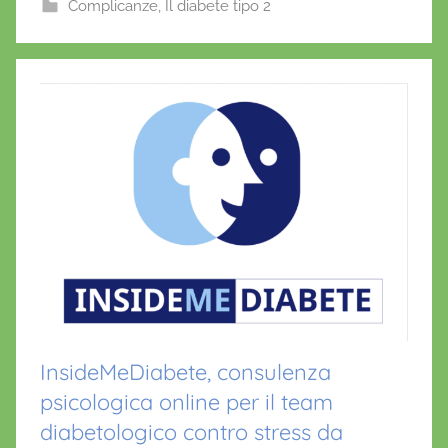
b
A
st
Complicanze
,
Il diabete tipo 2
o
o
p
f
o
p
r
i
k
o
InsideMeDiabete, consulenza
psicologica online per il team
diabetologico contro stress da