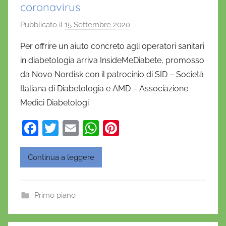
coronavirus
Pubblicato il
15 Settembre 2020
d
i
Per offrire un aiuto concreto agli operatori sanitari
D
in diabetologia arriva InsideMeDiabete, promosso
a
da Novo Nordisk con il patrocinio di SID – Società
n
Italiana di Diabetologia e AMD – Associazione
i
Medici Diabetologi
e
l
F
T
E
W
Pi
a
a
w
m
h
nt
D
c
itt
ai
at
er
'
Continua a leggere
O
e
er
l
s
e
n
b
A
st
Primo piano
o
o
p
f
o
p
r