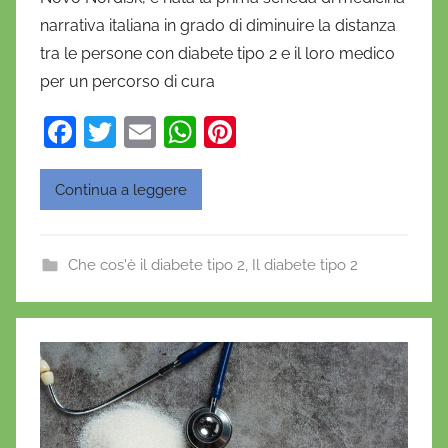
n
narrativa italiana in grado di diminuire la distanza
i
tra le persone con diabete tipo 2 e il loro medico
e
per un percorso di cura
l
a
F
T
E
W
Pi
D
a
w
m
h
nt
'
O
c
itt
ai
at
er
Continua a leggere
n
e
er
l
s
e
o
b
A
st
f
Che cos'è il diabete tipo 2
,
Il diabete tipo 2
o
p
r
o
p
i
o
k