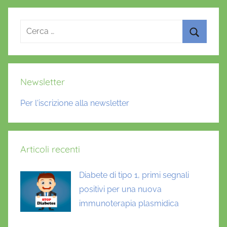
precedente
successivo
degli
articoli
Ricerca
per:
Cerca
Newsletter
Per l'iscrizione alla newsletter
Articoli recenti
Diabete di tipo 1, primi segnali
positivi per una nuova
immunoterapia plasmidica