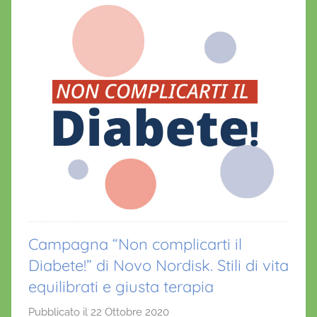
k
Campagna “Non complicarti il
Diabete!” di Novo Nordisk. Stili di vita
equilibrati e giusta terapia
Pubblicato il
22 Ottobre 2020
d