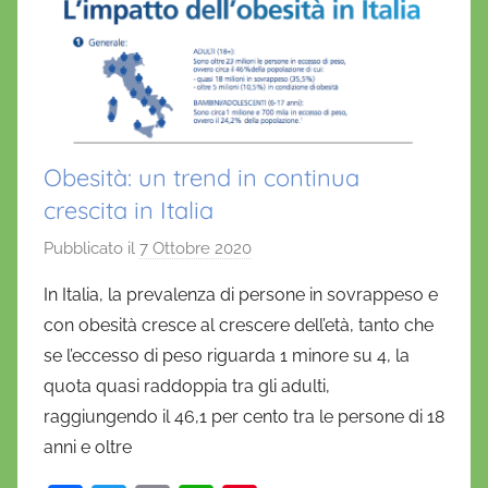
k
Obesità: un trend in continua
crescita in Italia
Pubblicato il
7 Ottobre 2020
d
i
In Italia, la prevalenza di persone in sovrappeso e
D
con obesità cresce al crescere dell’età, tanto che
a
se l’eccesso di peso riguarda 1 minore su 4, la
n
quota quasi raddoppia tra gli adulti,
i
raggiungendo il 46,1 per cento tra le persone di 18
e
anni e oltre
l
a