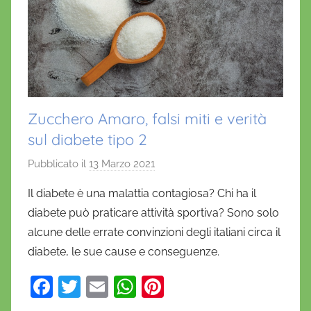
Zucchero Amaro, falsi miti e verità
sul diabete tipo 2
Pubblicato il
13 Marzo 2021
d
i
Il diabete è una malattia contagiosa? Chi ha il
D
diabete può praticare attività sportiva? Sono solo
a
alcune delle errate convinzioni degli italiani circa il
n
diabete, le sue cause e conseguenze.
i
e
F
T
E
W
Pi
l
a
w
m
h
nt
a