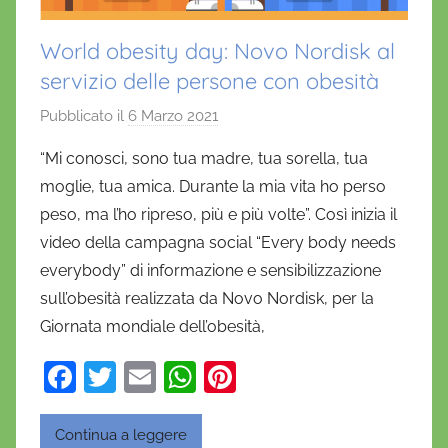
World obesity day: Novo Nordisk al
servizio delle persone con obesità
Pubblicato il
6 Marzo 2021
d
i
“Mi conosci, sono tua madre, tua sorella, tua
D
moglie, tua amica. Durante la mia vita ho perso
a
peso, ma l’ho ripreso, più e più volte”. Così inizia il
n
video della campagna social “Every body needs
i
everybody” di informazione e sensibilizzazione
e
sull’obesità realizzata da Novo Nordisk, per la
l
a
Giornata mondiale dell’obesità,
D
F
T
E
W
Pi
'
a
w
m
h
nt
O
n
c
itt
ai
at
er
Continua a leggere