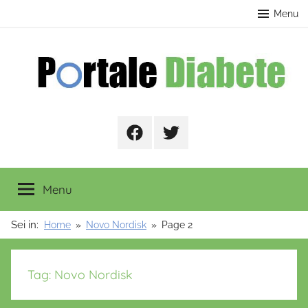
Salta
contenuto
Menu
al
contenuto
Portale
Facebook
Twitter
Diabete
Menu
Sei in:
Home
Novo Nordisk
Page 2
Tag:
Novo Nordisk