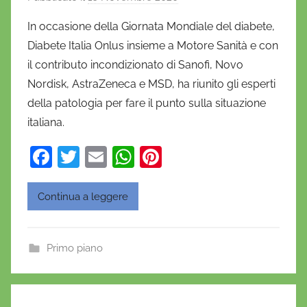
i
In occasione della Giornata Mondiale del diabete,
D
Diabete Italia Onlus insieme a Motore Sanità e con
a
il contributo incondizionato di Sanofi, Novo
n
Nordisk, AstraZeneca e MSD, ha riunito gli esperti
i
della patologia per fare il punto sulla situazione
e
italiana.
l
a
F
T
E
W
Pi
D
a
w
m
h
nt
'
O
c
itt
ai
at
er
Continua a leggere
n
e
er
l
s
e
o
b
A
st
f
Primo piano
o
p
r
o
p
i
o