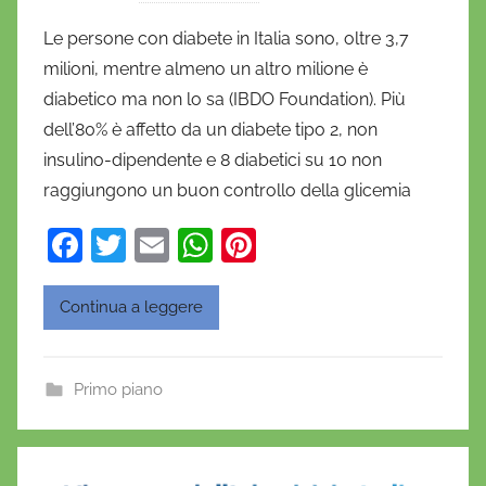
i
Le persone con diabete in Italia sono, oltre 3,7
D
milioni, mentre almeno un altro milione è
a
diabetico ma non lo sa (IBDO Foundation). Più
n
dell’80% è affetto da un diabete tipo 2, non
i
insulino-dipendente e 8 diabetici su 10 non
e
raggiungono un buon controllo della glicemia
l
a
F
T
E
W
Pi
D
a
w
m
h
nt
'
O
c
itt
ai
at
er
Continua a leggere
n
e
er
l
s
e
o
b
A
st
f
Primo piano
o
p
r
o
p
i
o