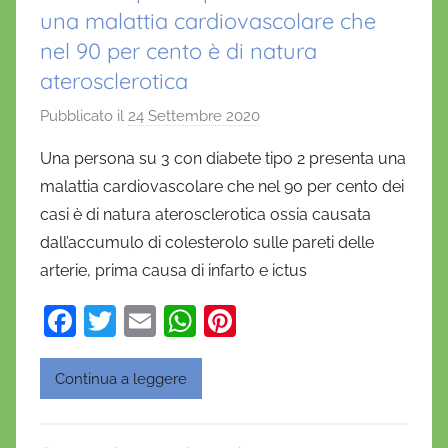
una malattia cardiovascolare che
nel 90 per cento è di natura
aterosclerotica
Pubblicato il
24 Settembre 2020
d
i
Una persona su 3 con diabete tipo 2 presenta una
D
malattia cardiovascolare che nel 90 per cento dei
a
casi è di natura aterosclerotica ossia causata
n
dall’accumulo di colesterolo sulle pareti delle
i
arterie, prima causa di infarto e ictus
e
l
F
T
E
W
Pi
a
a
w
m
h
nt
D
c
itt
ai
at
er
'
Continua a leggere
O
e
er
l
s
e
n