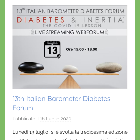
i
k
o
13th Italian Barometer Diabetes
Forum
Pubblicato il
16 Luglio 2020
d
i
Lunedì 13 luglio, si è svolta la tredicesima edizione
D