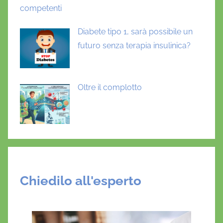
o
competenti
r
d
Diabete tipo 1, sarà possibile un
i
futuro senza terapia insulinica?
s
k
,
Oltre il complotto
p
a
n
d
e
m
i
Chiedilo all'esperto
a