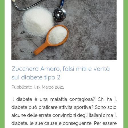
Zucchero Amaro, falsi miti e verità
sul diabete tipo 2
Pubblicato il
13 Marzo 2021
d
i
Il diabete è una malattia contagiosa? Chi ha il
D
diabete può praticare attività sportiva? Sono solo
a
alcune delle errate convinzioni degli italiani circa il
n
diabete, le sue cause e conseguenze.
Per essere
i