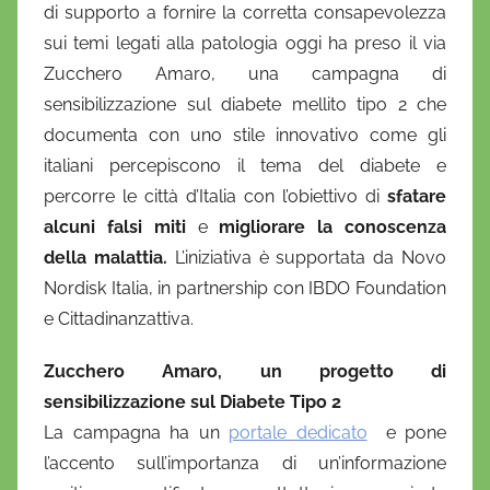
di supporto a fornire la corretta consapevolezza
e
sui temi legati alla patologia oggi ha preso il via
l
a
Zucchero Amaro, una campagna di
D
sensibilizzazione sul diabete mellito tipo 2 che
'
documenta con uno stile innovativo come gli
O
italiani percepiscono il tema del diabete e
n
percorre le città d’Italia con l’obiettivo di
sfatare
o
alcuni falsi miti
e
migliorare la conoscenza
f
della malattia.
L’iniziativa è supportata da Novo
r
Nordisk Italia, in partnership con IBDO Foundation
i
e Cittadinanzattiva.
o
Zucchero Amaro, un progetto di
sensibilizzazione sul Diabete Tipo 2
La campagna ha un
portale dedicato
e pone
l’accento sull’importanza di un’informazione