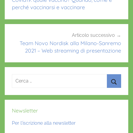
k
i
perché vaccinarsi e vaccinare
d
1
9
,
Articolo successivo
d
Team Novo Nordisk alla Milano-Sanremo
2021 – Web streaming di presentazione
i
a
b
e
Ricerca
t
per:
e
Cerca
2
,
Newsletter
I
b
Per l'iscrizione alla newsletter
d