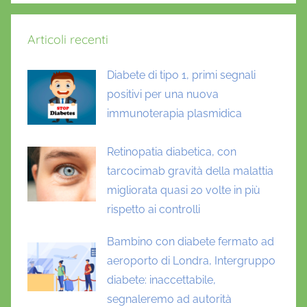
o
F
Articoli recenti
o
u
Diabete di tipo 1, primi segnali
n
d
positivi per una nuova
a
immunoterapia plasmidica
t
i
Retinopatia diabetica, con
o
tarcocimab gravità della malattia
n
migliorata quasi 20 volte in più
,
rispetto ai controlli
N
o
Bambino con diabete fermato ad
v
aeroporto di Londra, Intergruppo
o
diabete: inaccettabile,
N
segnaleremo ad autorità