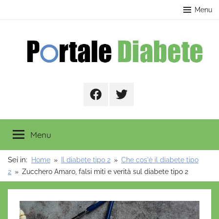
Salta
contenuto
Menu
al
contenuto
Portale
Facebook
Twitter
Diabete
Menu
Sei in:
Home
Il diabete tipo 2
Che cos'è il diabete tipo
2
Zucchero Amaro, falsi miti e verità sul diabete tipo 2