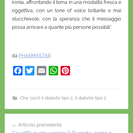
ironia, affrontando il tema in una modalità fresca e
oggettiva, con un tone of voice brillante e mai
stucchevole, con la speranza che il messaggio
possa arrivare a quante più persone possibili”.
da
PHARMASTAR
F
T
E
W
Pi
a
w
m
h
nt
c
itt
ai
at
er
e
er
l
s
e
Che cos'è il diabete tipo 2
,
Il diabete tipo 2
b
A
st
C
o
p
Navigazione
o
Articolo precedente
o
p
articoli
v
Covid19: quale vaccino? Quando, come e