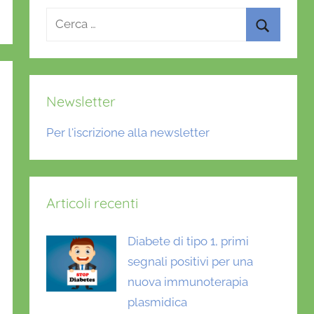
Ricerca
per:
Cerca
Newsletter
Per l'iscrizione alla newsletter
Articoli recenti
Diabete di tipo 1, primi
segnali positivi per una
nuova immunoterapia
plasmidica