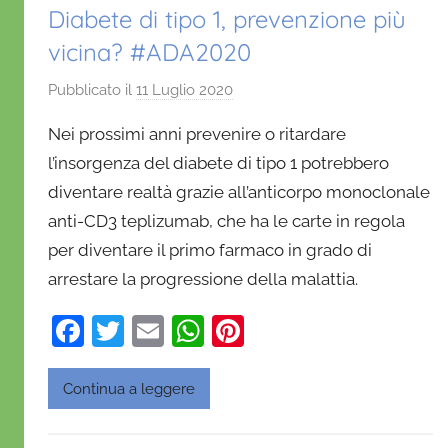
Diabete di tipo 1, prevenzione più
vicina? #ADA2020
Pubblicato il
11 Luglio 2020
d
i
Nei prossimi anni prevenire o ritardare
D
l’insorgenza del diabete di tipo 1 potrebbero
a
diventare realtà grazie all’anticorpo monoclonale
n
anti-CD3 teplizumab, che ha le carte in regola
i
e
per diventare il primo farmaco in grado di
l
arrestare la progressione della malattia.
a
F
T
E
W
Pi
D
'
a
w
m
h
nt
O
c
itt
ai
at
er
Continua a leggere
n
e
er
l
s
e
o