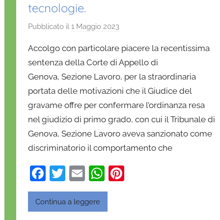
tecnologie.
Pubblicato il
1 Maggio 2023
d
i
Accolgo con particolare piacere la recentissima
D
sentenza della Corte di Appello di
a
Genova, Sezione Lavoro, per la straordinaria
n
portata delle motivazioni che il Giudice del
i
e
gravame offre per confermare l’ordinanza resa
l
nel giudizio di primo grado, con cui il Tribunale di
a
Genova, Sezione Lavoro aveva sanzionato come
D
discriminatorio il comportamento che
'
O
F
T
E
W
Pi
n
a
w
m
h
nt
o
c
itt
ai
at
er
Continua a leggere
f
r