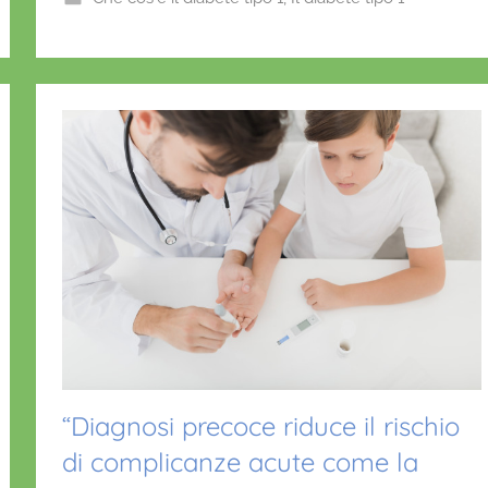
o
p
n
o
p
o
f
k
r
i
o
“Diagnosi precoce riduce il rischio
di complicanze acute come la