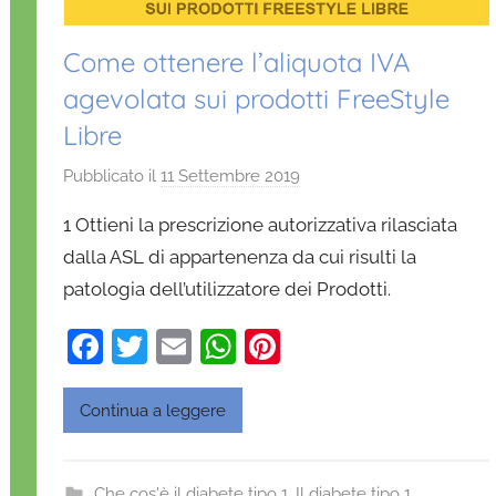
Come ottenere l’aliquota IVA
agevolata sui prodotti FreeStyle
Libre
Pubblicato il
11 Settembre 2019
d
i
1 Ottieni la prescrizione autorizzativa rilasciata
D
dalla ASL di appartenenza da cui risulti la
a
patologia dell’utilizzatore dei Prodotti.
n
i
F
T
E
W
Pi
e
a
w
m
h
nt
l
a
c
itt
ai
at
er
Continua a leggere
D
e
er
l
s
e
'
b
A
st
O
Che cos'è il diabete tipo 1
,
Il diabete tipo 1