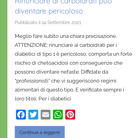
Rinunciare ai carboidrati può
diventare pericoloso
Pubblicato il
14 Settembre 2021
d
i
Meglio fare subito una chiara precisazione.
D
ATTENZIONE: rinunciare ai carboidrati per i
a
diabetici di tipo 1 è pericoloso, comporta un forte
n
rischio di chetoacidosi con conseguenze che
i
e
possono diventare nefaste. Diffidate da
l
“professionisti” che vi suggeriscono regimi
a
alimentari di questo tipo. E verificate sempre i
D
loro titoli. Per i diabetici
'
O
F
T
E
W
Pi
n
a
w
m
h
nt
o
c
itt
ai
at
er
Continua a leggere
f