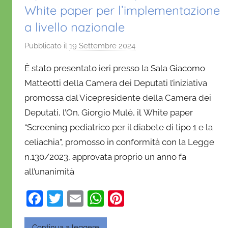
White paper per l’implementazione
a livello nazionale
Pubblicato il
19 Settembre 2024
d
i
È stato presentato ieri presso la Sala Giacomo
D
Matteotti della Camera dei Deputati l’iniziativa
a
promossa dal Vicepresidente della Camera dei
n
Deputati, l’On. Giorgio Mulè, il White paper
i
e
“Screening pediatrico per il diabete di tipo 1 e la
l
celiachia”, promosso in conformità con la Legge
a
n.130/2023, approvata proprio un anno fa
D
all’unanimità
'
O
F
T
E
W
Pi
n
a
w
m
h
nt
o
Continua a leggere