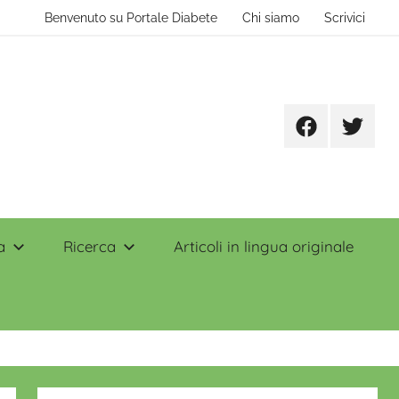
Benvenuto su Portale Diabete
Chi siamo
Scrivici
Facebook
Twitter
a
Ricerca
Articoli in lingua originale