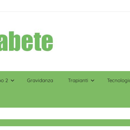
po 2
Gravidanza
Trapianti
Tecnologi