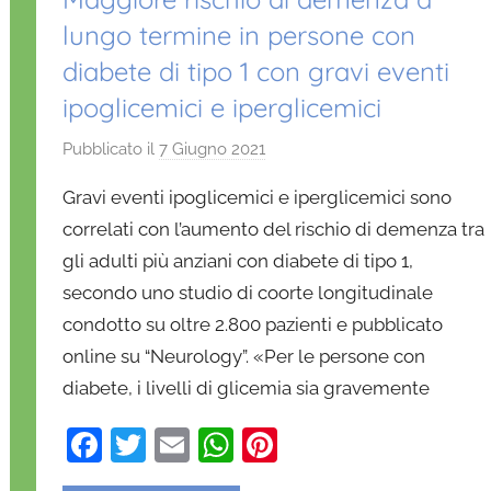
lungo termine in persone con
diabete di tipo 1 con gravi eventi
ipoglicemici e iperglicemici
Pubblicato il
7 Giugno 2021
d
i
Gravi eventi ipoglicemici e iperglicemici sono
D
correlati con l’aumento del rischio di demenza tra
a
gli adulti più anziani con diabete di tipo 1,
n
secondo uno studio di coorte longitudinale
i
e
condotto su oltre 2.800 pazienti e pubblicato
l
online su “Neurology”. «Per le persone con
a
diabete, i livelli di glicemia sia gravemente
D
'
F
T
E
W
Pi
O
a
w
m
h
nt
n