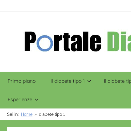
Salta
contenuto
al
contenuto
Portale
Primo piano
Il diabete tipo 1
Il diabete ti
Diabete
Esperienze
Sei in:
Home
diabete tipo 1