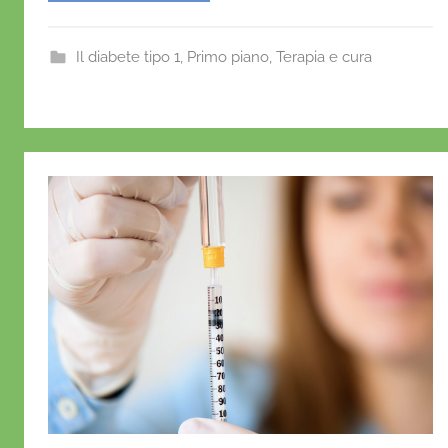
e
er
l
s
e
r
i
b
A
st
Il diabete tipo 1
,
Primo piano
,
Terapia e cura
o
o
p
o
p
k