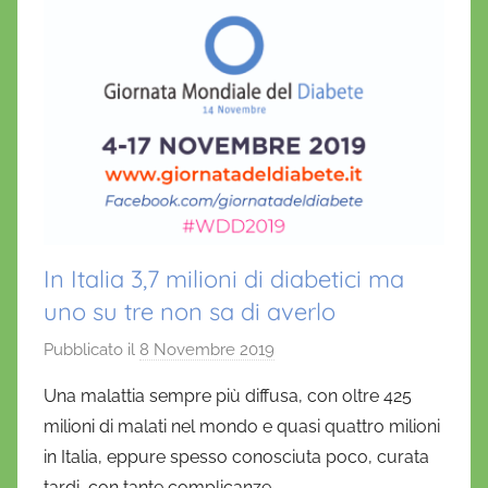
k
In Italia 3,7 milioni di diabetici ma
uno su tre non sa di averlo
Pubblicato il
8 Novembre 2019
d
i
Una malattia sempre più diffusa, con oltre 425
D
milioni di malati nel mondo e quasi quattro milioni
a
in Italia, eppure spesso conosciuta poco, curata
n
tardi, con tante complicanze.