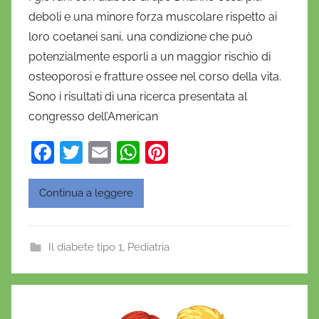
D
deboli e una minore forza muscolare rispetto ai
a
loro coetanei sani, una condizione che può
n
potenzialmente esporli a un maggior rischio di
i
osteoporosi e fratture ossee nel corso della vita.
e
Sono i risultati di una ricerca presentata al
l
a
congresso dell’American
D
F
T
E
W
Pi
'
a
w
m
h
nt
O
n
c
itt
ai
at
er
Continua a leggere
o
e
er
l
s
e
f
b
A
st
r
Il diabete tipo 1
,
Pediatria
o
p
i
o
o
p
k