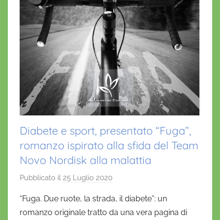
Diabete e sport, presentato “Fuga”,
romanzo ispirato alla sfida del Team
Novo Nordisk alla malattia
Pubblicato il
25 Luglio 2020
d
i
“Fuga. Due ruote, la strada, il diabete”: un
D
romanzo originale tratto da una vera pagina di
a