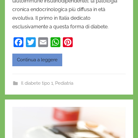
(autoimmune insulinodipendente), la patologia
n
cronica endocrinologica più diffusa in età
i
evolutiva. Il primo in Italia dedicato
e
esclusivamente a questa forma di diabete.
l
a
F
T
E
W
Pi
D
a
w
m
h
nt
'
O
c
itt
ai
at
er
Continua a leggere
n
e
er
l
s
e
o
b
A
st
f
Il diabete tipo 1
,
Pediatria
o
p
r
o
p
i
o
k