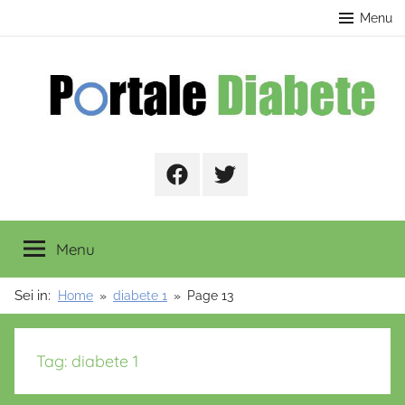
Salta
contenuto
Menu
al
contenuto
Portale
Facebook
Twitter
Diabete
Menu
Sei in:
Home
diabete 1
Page 13
Tag:
diabete 1