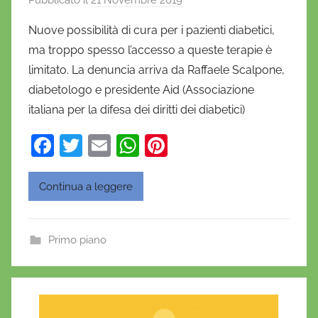
Pubblicato il
21 Novembre 2019
d
i
Nuove possibilità di cura per i pazienti diabetici,
D
ma troppo spesso l’accesso a queste terapie è
a
limitato. La denuncia arriva da Raffaele Scalpone,
n
diabetologo e presidente Aid (Associazione
i
italiana per la difesa dei diritti dei diabetici)
e
l
F
T
E
W
Pi
a
a
w
m
h
nt
D
c
itt
ai
at
er
'
Continua a leggere
O
e
er
l
s
e
n
b
A
st
Primo piano
o
o
p
f
o
p
r
i
k
o