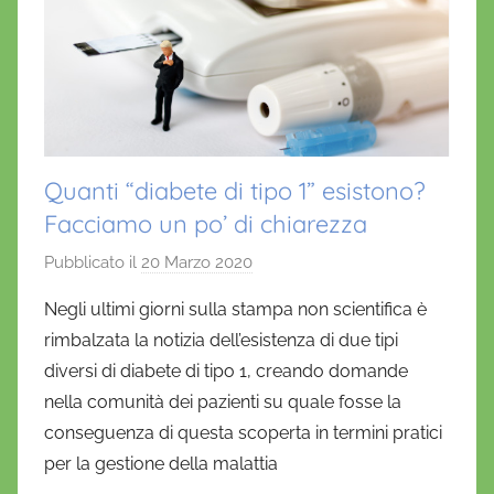
Quanti “diabete di tipo 1” esistono?
Facciamo un po’ di chiarezza
Pubblicato il
20 Marzo 2020
d
i
Negli ultimi giorni sulla stampa non scientifica è
D
rimbalzata la notizia dell’esistenza di due tipi
a
diversi di diabete di tipo 1, creando domande
n
nella comunità dei pazienti su quale fosse la
i
conseguenza di questa scoperta in termini pratici
e
per la gestione della malattia
l
a