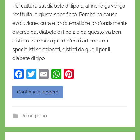
i
Più cultura sul diabete di tipo 1, affinché gli venga
D
restituita la giusta specificità. Perché ha cause,
a
evoluzione, cura e problematiche profondamente
n
diverse dal diabete di tipo 2 e da questo va ben
i
distinto. Servono quindi Centri ad hoc con
e
specialisti selezionati, distinti da quelli per il
l
a
diabete di tipo
D
F
T
E
W
Pi
'
a
w
m
h
nt
O
n
c
itt
ai
at
er
Continua a leggere
o
e
er
l
s
e
f
b
A
st
r
Primo piano
o
p
i
o
o
p