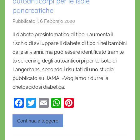
autoanticorpi per le isole
pancreatiche
Pubblicato il
6 Febbraio 2020
d
i
Il diabete presintomatico di tipo 1 aumenta il
D
rischio di sviluppare il diabete di tipo 1 nei bambini
a
dai 2 ai 5 anni, ma può essere identificato tramite
n
lo screening degli autoanticorpi per le isole di
i
Langerhans, secondo i risultati di uno studio
e
pubblicato su JAMA. «Vogliamo ridurre la
l
a
chetoacidosi diabetica,
D
F
T
E
W
Pi
'
a
w
m
h
nt
O
n
c
itt
ai
at
er
Continua a leggere
o
e
er
l
s
e
f