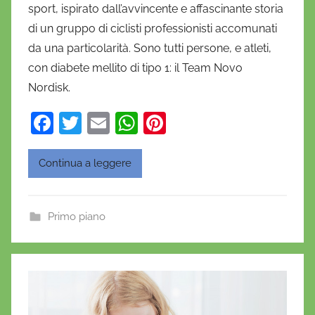
sport, ispirato dall’avvincente e affascinante storia
n
di un gruppo di ciclisti professionisti accomunati
i
da una particolarità. Sono tutti persone, e atleti,
e
con diabete mellito di tipo 1: il Team Novo
l
a
Nordisk.
D
F
T
E
W
Pi
'
a
w
m
h
nt
O
n
c
itt
ai
at
er
Continua a leggere
o
e
er
l
s
e
f
b
A
st
r
Primo piano
o
p
i
o
o
p
k