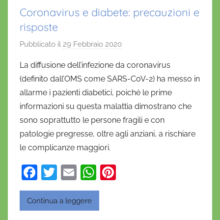
Coronavirus e diabete: precauzioni e
risposte
Pubblicato il
29 Febbraio 2020
d
i
La diffusione dell’infezione da coronavirus
D
(definito dall’OMS come SARS-CoV-2) ha messo in
a
allarme i pazienti diabetici, poiché le prime
n
informazioni su questa malattia dimostrano che
i
sono soprattutto le persone fragili e con
e
patologie pregresse, oltre agli anziani, a rischiare
l
a
le complicanze maggiori.
D
F
T
E
W
Pi
'
a
w
m
h
nt
O
n
c
itt
ai
at
er
Continua a leggere
o
e
er
l
s
e