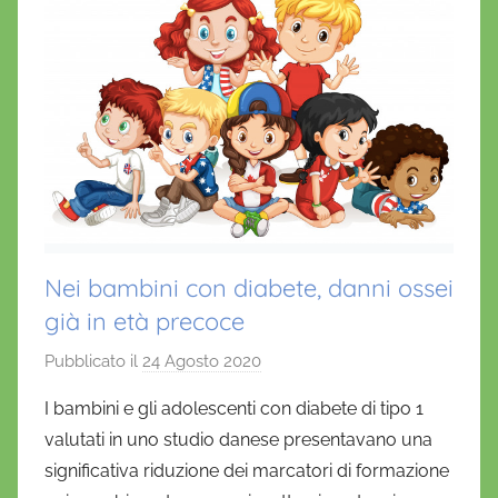
Nei bambini con diabete, danni ossei
già in età precoce
Pubblicato il
24 Agosto 2020
d
i
I bambini e gli adolescenti con diabete di tipo 1
D
valutati in uno studio danese presentavano una
a
significativa riduzione dei marcatori di formazione
n