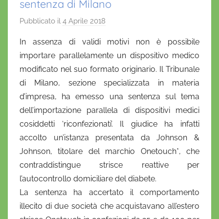
sentenza di Milano
Pubblicato il
4 Aprile 2018
d
i
In assenza di validi motivi non è possibile
D
importare parallelamente un dispositivo medico
a
modificato nel suo formato originario. Il Tribunale
n
di Milano, sezione specializzata in materia
i
d’impresa, ha emesso una sentenza sul tema
e
dell’importazione parallela di dispositivi medici
l
a
cosiddetti ‘riconfezionati’. Il giudice ha infatti
D
accolto un’istanza presentata da Johnson &
'
Johnson, titolare del marchio Onetouch*, che
O
contraddistingue strisce reattive per
n
l’autocontrollo domiciliare del diabete.
o
La sentenza ha accertato il comportamento
f
illecito di due società che acquistavano all’estero
r