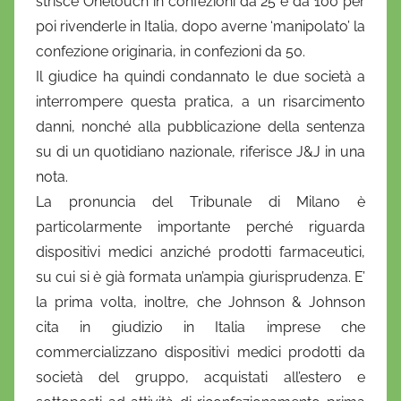
strisce Onetouch in confezioni da 25 e da 100 per
i
poi rivenderle in Italia, dopo averne ‘manipolato’ la
o
confezione originaria, in confezioni da 50.
Il giudice ha quindi condannato le due società a
interrompere questa pratica, a un risarcimento
danni, nonché alla pubblicazione della sentenza
su di un quotidiano nazionale, riferisce J&J in una
nota.
La pronuncia del Tribunale di Milano è
particolarmente importante perché riguarda
dispositivi medici anziché prodotti farmaceutici,
su cui si è già formata un’ampia giurisprudenza. E’
la prima volta, inoltre, che Johnson & Johnson
cita in giudizio in Italia imprese che
commercializzano dispositivi medici prodotti da
società del gruppo, acquistati all’estero e