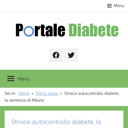
Salta
contenuto
Menu
al
contenuto
Portale
Facebook
Twitter
Diabete
Menu
Sei in:
Home
Primo piano
Strisce autocontrollo diabete,
la sentenza di Milano
Strisce autocontrollo diabete, la