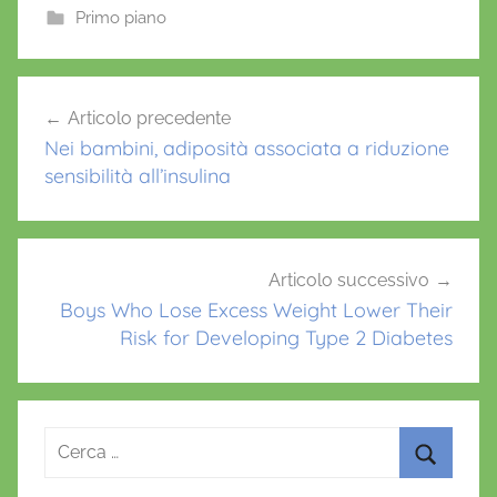
e
er
l
s
e
Primo piano
b
A
st
o
p
Navigazione
Articolo precedente
o
p
articoli
Nei bambini, adiposità associata a riduzione
k
sensibilità all’insulina
Articolo successivo
Boys Who Lose Excess Weight Lower Their
Risk for Developing Type 2 Diabetes
Ricerca
per:
Cerca