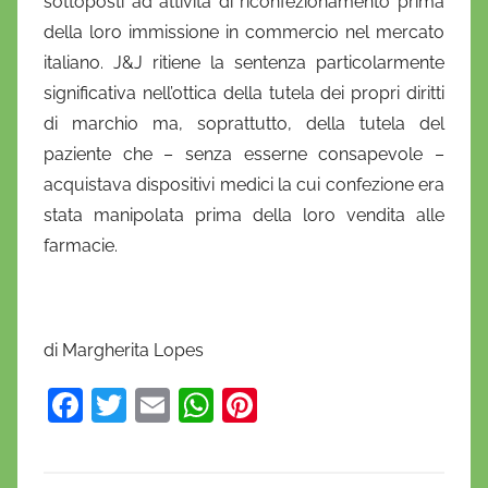
sottoposti ad attività di riconfezionamento prima
della loro immissione in commercio nel mercato
italiano. J&J ritiene la sentenza particolarmente
significativa nell’ottica della tutela dei propri diritti
di marchio ma, soprattutto, della tutela del
paziente che – senza esserne consapevole –
acquistava dispositivi medici la cui confezione era
stata manipolata prima della loro vendita alle
farmacie.
di Margherita Lopes
F
T
E
W
Pi
a
w
m
h
nt
c
itt
ai
at
er