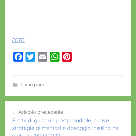
FOTO
F
T
E
W
Pi
a
w
m
h
nt
c
itt
ai
at
er
e
er
l
s
e
Primo piano
b
A
st
A
o
p
Navigazione
N
Articolo precedente
o
p
articoli
C
Picchi di glucosio postprandiale, nuove
k
I
strategie alimentari e dosaggio insulina nel
,
diabete #ADA2022