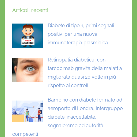
i
Articoli recenti
g
e
Diabete di tipo 1, primi segnali
n
positivi per una nuova
e
r
immunoterapia plasmidica
a
,
Retinopatia diabetica, con
s
tarcocimab gravità della malattia
a
migliorata quasi 20 volte in più
l
rispetto ai controlli
u
t
Bambino con diabete fermato ad
e
aeroporto di Londra, Intergruppo
diabete: inaccettabile,
segnaleremo ad autorità
competenti