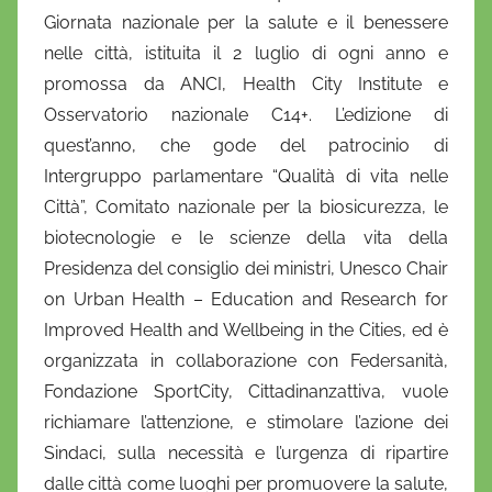
Giornata nazionale per la salute e il benessere
l
a
nelle città
, istituita il 2 luglio di ogni anno e
D
promossa da ANCI, Health City Institute e
'
Osservatorio nazionale C14+. L’edizione di
O
quest’anno, che gode del patrocinio di
n
Intergruppo parlamentare “Qualità di vita nelle
o
Città”, Comitato nazionale per la biosicurezza, le
f
biotecnologie e le scienze della vita della
r
Presidenza del consiglio dei ministri, Unesco Chair
i
on Urban Health – Education and Research for
o
Improved Health and Wellbeing in the Cities, ed è
organizzata in collaborazione con Federsanità,
Fondazione SportCity, Cittadinanzattiva, vuole
richiamare l’attenzione, e stimolare l’azione dei
Sindaci, sulla necessità e l’urgenza di ripartire
dalle città come luoghi per promuovere la salute,