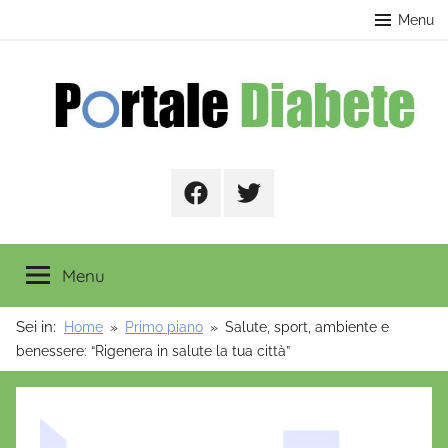
Salta
contenuto
Menu
al
contenuto
Portale
Facebook
Twitter
Diabete
Menu
Sei in:
Home
Primo piano
Salute, sport, ambiente e
benessere: “Rigenera in salute la tua città”