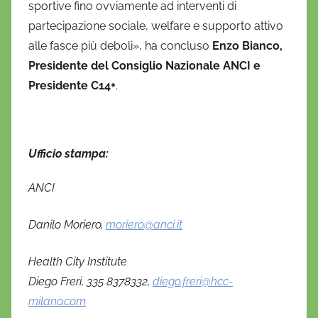
sportive fino ovviamente ad interventi di
partecipazione sociale, welfare e supporto attivo
alle fasce più deboli», ha concluso
Enzo Bianco,
Presidente del Consiglio Nazionale ANCI e
Presidente C14+
.
Ufficio stampa:
ANCI
Danilo Moriero,
moriero@anci.it
Health City Institute
Diego Freri, 335 8378332,
diego.freri@hcc-
milano.com