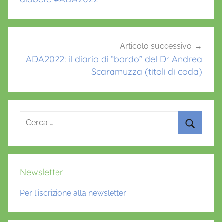
b
e
n
e
Articolo successivo
ADA2022: il diario di “bordo” del Dr Andrea
s
Scaramuzza (titoli di coda)
s
e
r
e
Ricerca
,
per:
c
Cerca
i
t
Newsletter
t
à
Per l'iscrizione alla newsletter
,
r