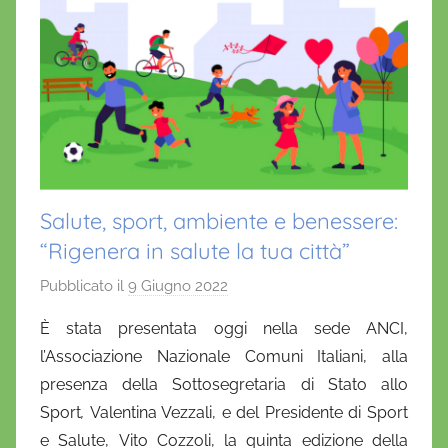
Salute, sport, ambiente e benessere:
“Rigenera in salute la tua città”
Pubblicato il
9 Giugno 2022
d
i
È stata presentata oggi nella sede ANCI,
D
l’Associazione Nazionale Comuni Italiani, alla
a
presenza della Sottosegretaria di Stato allo
n
Sport
,
Valentina Vezzali, e del Presidente di Sport
i
e Salute,
Vito Cozzoli, la quinta edizione della
e