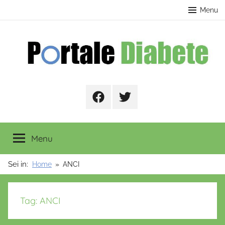
Salta
contenuto
Menu
al
contenuto
Portale
Facebook
Twitter
Diabete
Menu
Sei in:
Home
ANCI
Tag:
ANCI