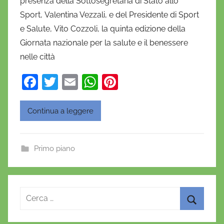
presenza della Sottosegretaria di Stato allo
n
Sport, Valentina Vezzali, e del Presidente di Sport
i
e Salute, Vito Cozzoli, la quinta edizione della
e
Giornata nazionale per la salute e il benessere
l
a
nelle città
D
F
T
E
W
Pi
'
a
w
m
h
nt
O
n
c
itt
ai
at
er
Continua a leggere
o
e
er
l
s
e
f
b
A
st
r
Primo piano
o
p
i
o
o
p
k
Ricerca
per:
Cerca