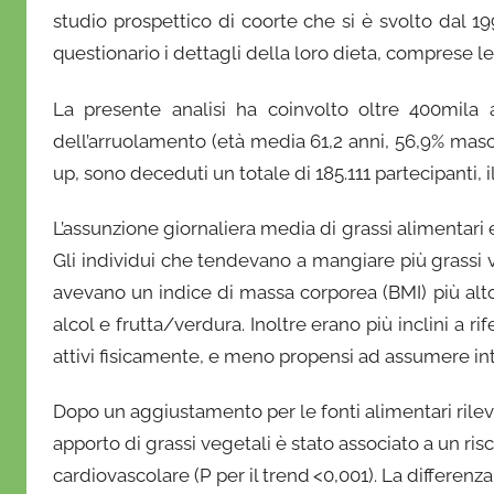
studio prospettico di coorte che si è svolto dal 19
questionario i dettagli della loro dieta, comprese le 
La presente analisi ha coinvolto oltre 400mila
dell’arruolamento (età media 61,2 anni, 56,9% masch
up, sono deceduti un totale di 185.111 partecipanti, 
L’assunzione giornaliera media di grassi alimentari er
Gli individui che tendevano a mangiare più grassi v
avevano un indice di massa corporea (BMI) più alto
alcol e frutta/verdura. Inoltre erano più inclini a ri
attivi fisicamente, e meno propensi ad assumere inte
Dopo un aggiustamento per le fonti alimentari rileva
apporto di grassi vegetali è stato associato a un ris
cardiovascolare (P per il trend <0,001). La differen