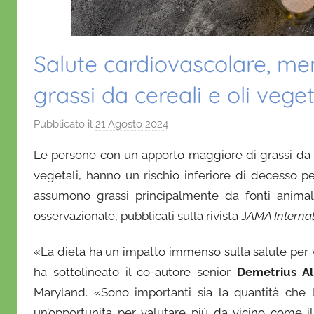
Salute cardiovascolare, m
grassi da cereali e oli veget
Pubblicato il
21 Agosto 2024
d
i
Le persone con un apporto maggiore di grassi da fo
D
vegetali, hanno un rischio inferiore di decesso pe
a
assumono grassi principalmente da fonti animali
n
osservazionale, pubblicati sulla rivista J
i
AMA Internal
e
«La dieta ha un impatto immenso sulla salute per vi
l
a
ha sottolineato il co-autore senior
Demetrius A
D
Maryland. «Sono importanti sia la quantità che l
'
un’opportunità per valutare più da vicino come i