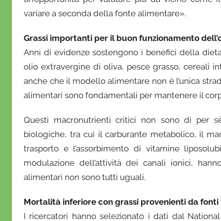
O
variare a seconda della fonte alimentare».
n
o
Grassi importanti per il buon funzionamento dell
f
Anni di evidenze sostengono i benefici della dieta
r
olio extravergine di oliva, pesce grasso, cereali in
i
anche che il modello alimentare non è l’unica strada
o
alimentari sono fondamentali per mantenere il corpo
Questi macronutrienti critici non sono di per sé
biologiche, tra cui il carburante metabolico, il m
trasporto e l’assorbimento di vitamine liposolub
modulazione dell’attività dei canali ionici, hann
alimentari non sono tutti uguali.
Mortalità inferiore con grassi provenienti da fonti
I ricercatori hanno selezionato i dati dal Nation