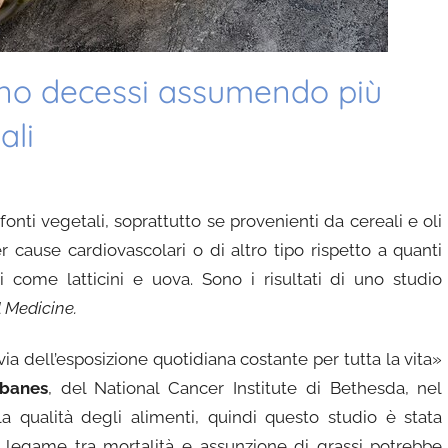
eno decessi assumendo più
ali
nti vegetali, soprattutto se provenienti da cereali e oli
r cause cardiovascolari o di altro tipo rispetto a quanti
 come latticini e uova. Sono i risultati di uno studio
 Medicine.
a dell’esposizione quotidiana costante per tutta la vita»
lbanes
, del National Cancer Institute di Bethesda, nel
a qualità degli alimenti, quindi questo studio è stata
l legame tra mortalità e assunzione di grassi potrebbe