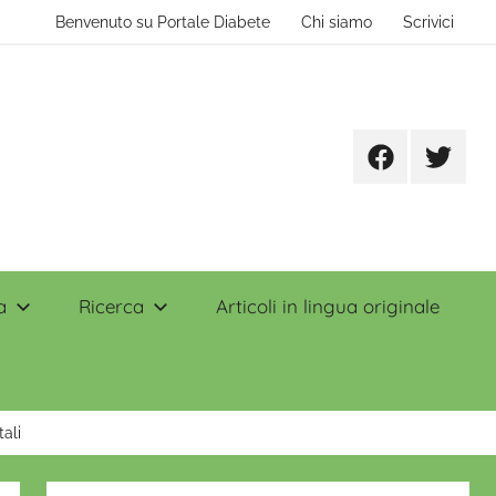
Benvenuto su Portale Diabete
Chi siamo
Scrivici
Facebook
Twitter
a
Ricerca
Articoli in lingua originale
ali