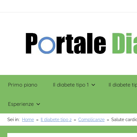
Salta
contenuto
al
contenuto
Portale
Primo piano
Il diabete tipo 1
Il diabete ti
Diabete
Esperienze
Sei in:
Home
Il diabete tipo 2
Complicanze
Salute cardi