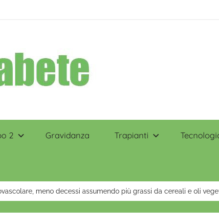
po 2
Gravidanza
Trapianti
Tecnologi
ovascolare, meno decessi assumendo più grassi da cereali e oli veget