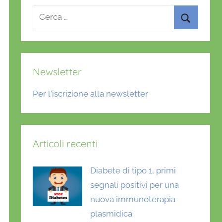
Ricerca
per:
Cerca
Newsletter
Per l'iscrizione alla newsletter
Articoli recenti
Diabete di tipo 1, primi
segnali positivi per una
nuova immunoterapia
plasmidica