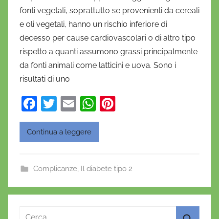
D
fonti vegetali, soprattutto se provenienti da cereali
a
e oli vegetali, hanno un rischio inferiore di
n
decesso per cause cardiovascolari o di altro tipo
i
rispetto a quanti assumono grassi principalmente
e
da fonti animali come latticini e uova. Sono i
l
a
risultati di uno
D
F
T
E
W
Pi
'
a
w
m
h
nt
O
n
c
itt
ai
at
er
Continua a leggere
o
e
er
l
s
e
f
b
A
st
r
Complicanze
,
Il diabete tipo 2
o
p
i
o
o
p
k
Ricerca