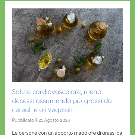
Salute cardiovascolare, meno
decessi assumendo più grassi da
cereali e oli vegetali
Pubblicato il
21 Agosto 2024
d
i
Le persone con un apporto maggiore di grassi da