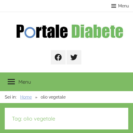
Salta
contenuto
Menu
al
contenuto
Portale
Facebook
Twitter
Diabete
Menu
Sei in:
Home
olio vegetale
Tag:
olio vegetale