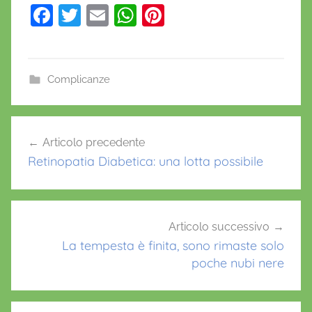
F
T
E
W
Pi
a
w
m
h
nt
c
itt
ai
at
er
e
er
l
s
e
Complicanze
b
A
st
o
p
Navigazione
Articolo precedente
o
p
articoli
Retinopatia Diabetica: una lotta possibile
k
Articolo successivo
La tempesta è finita, sono rimaste solo
poche nubi nere