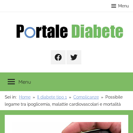
Salta
contenuto
Menu
al
contenuto
Portale
Facebook
Twitter
Diabete
Menu
Sei in:
Home
Il diabete tipo 1
Complicanze
Possibile
legame tra ipoglicemia, malattie cardiovascolari e mortalità