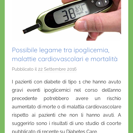
Possibile legame tra ipoglicemia,
malattie cardiovascolari e mortalità
Pubblicato il
22 Settembre 2016
d
i
I pazienti con diabete di tipo 1 che hanno avuto
D
gravi eventi ipoglicemici nel corso dell’anno
a
precedente potrebbero avere un rischio
n
aumentato di morte o di malattia cardiovascolare
i
rispetto ai pazienti che non li hanno avuti. A
e
suggerirlo sono i risultati di uno studio di coorte
l
a
pubblicato di recente su Diabetes Care.