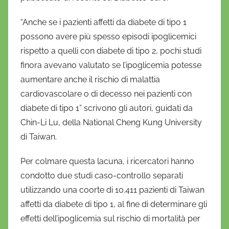
D
“Anche se i pazienti affetti da diabete di tipo 1
'
possono avere più spesso episodi ipoglicemici
O
n
rispetto a quelli con diabete di tipo 2, pochi studi
o
finora avevano valutato se l’ipoglicemia potesse
f
aumentare anche il rischio di malattia
r
cardiovascolare o di decesso nei pazienti con
i
diabete di tipo 1” scrivono gli autori, guidati da
o
Chin-Li Lu, della National Cheng Kung University
di Taiwan.
Per colmare questa lacuna, i ricercatori hanno
condotto due studi caso-controllo separati
utilizzando una coorte di 10.411 pazienti di Taiwan
affetti da diabete di tipo 1, al fine di determinare gli
effetti dell’ipoglicemia sul rischio di mortalità per